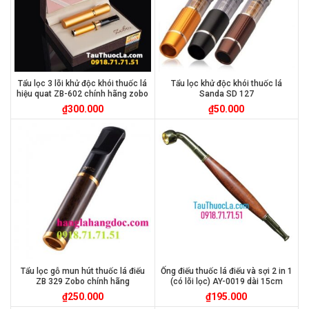
Tẩu lọc 3 lõi khử độc khói thuốc lá
Tẩu lọc khử độc khói thuốc lá
hiệu quat ZB-602 chính hãng zobo
Sanda SD 127
₫
300.000
₫
50.000
Tẩu lọc gỗ mun hút thuốc lá điếu
Ống điếu thuốc lá điếu và sợi 2 in 1
ZB 329 Zobo chính hãng
(có lõi lọc) AY-0019 dài 15cm
₫
250.000
₫
195.000