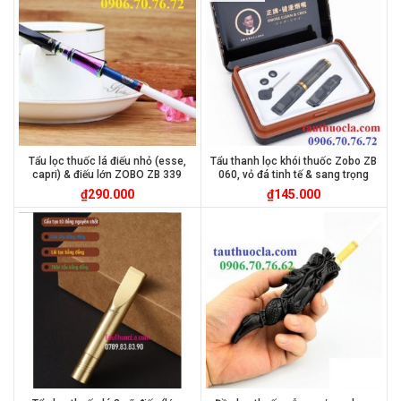
Tẩu lọc thuốc lá điếu nhỏ (esse,
Tẩu thanh lọc khói thuốc Zobo ZB
capri) & điếu lớn ZOBO ZB 339
060, vỏ đá tinh tế & sang trọng
₫
290.000
₫
145.000