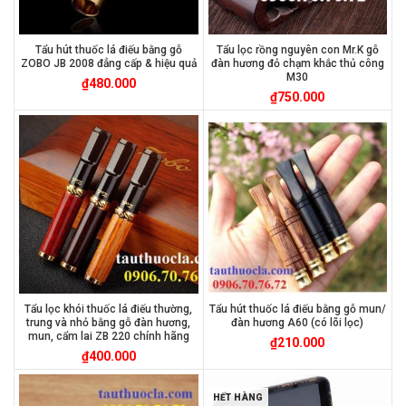
Tẩu hút thuốc lá điếu bằng gỗ
Tẩu lọc rồng nguyên con Mr.K gỗ
ZOBO JB 2008 đẳng cấp & hiệu quả
đàn hương đỏ chạm khắc thủ công
M30
₫
480.000
₫
750.000
Tẩu lọc khói thuốc lá điếu thường,
Tẩu hút thuốc lá điếu bằng gỗ mun/
trung và nhỏ bằng gỗ đàn hương,
đàn hương A60 (có lõi lọc)
mun, cẩm lai ZB 220 chính hãng
₫
210.000
₫
400.000
HẾT HÀNG