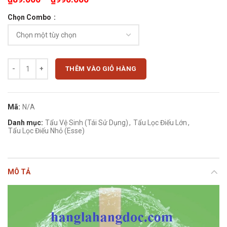
Chọn Combo
Set 1 vĩ 5 tẩu lọc vê sinh Zobo ZB-025 cho điếu lớn & nhỏ esse số lượ
THÊM VÀO GIỎ HÀNG
Mã:
N/A
Danh mục:
Tẩu Vệ Sinh (Tái Sử Dụng)
,
Tẩu Lọc Điếu Lớn
,
Tẩu Lọc Điếu Nhỏ (Esse)
MÔ TẢ