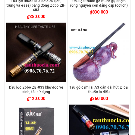
Tẩu lọc thuốc lá 3 cỡ điếu (lớn,
Đầu lọc thuốc gỗ mun/ gụ chạm
trung và esse) bằng đồng Zobo ZB-
rồng nguyên con đẳng cấp (cỡ lớn)
483
₫
830.000
₫
380.000
HẾT HÀNG
Đầu lọc Zobo ZB-033 khử độc vệ
Tẩu gỗ cẩm lai A3 cán dài hút 2 loại
sinh, tái sử dụng
thuốc lá điếu
₫
120.000
₫
360.000