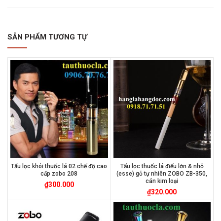
SẢN PHẨM TƯƠNG TỰ
Tẩu lọc khói thuốc lá 02 chế độ cao
Tẩu lọc thuốc lá điếu lớn & nhỏ
cấp zobo 208
(esse) gỗ tự nhiên ZOBO ZB-350,
cán kim loại
₫
300.000
₫
320.000