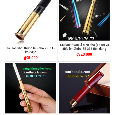
Tẩu lọc thuốc lá điếu nhỏ (esse) và
Tẩu lọc khói thuốc lá Zobo ZB-015
điếu lớn Zobo ZB 336 tiện dụng
khử độc
₫
320.000
₫
95.000