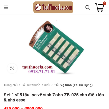
0
Click to enlarge
Trang chủ
Tẩu hút thuốc lá điếu
Tẩu Vệ Sinh (Tái Sử Dụng)
Set 1 vĩ 5 tẩu lọc vê sinh Zobo ZB-025 cho điếu lớn
& nhỏ esse
₫
89.000
–
₫
990.000