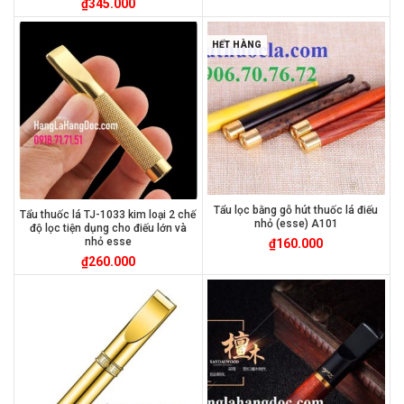
₫
345.000
HẾT HÀNG
Tẩu lọc bằng gỗ hút thuốc lá điếu
Tẩu thuốc lá TJ-1033 kim loại 2 chế
nhỏ (esse) A101
độ lọc tiện dụng cho điếu lớn và
nhỏ esse
₫
160.000
₫
260.000