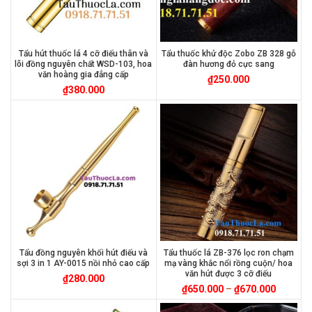
Tẩu hút thuốc lá 4 cỡ điếu thân và
Tẩu thuốc khử độc Zobo ZB 328 gỗ
lõi đồng nguyên chất WSD-103, hoa
đàn hương đỏ cực sang
văn hoàng gia đẳng cấp
₫
250.000
₫
380.000
Tẩu đồng nguyên khối hút điếu và
Tẩu thuốc lá ZB-376 lọc ron chạm
sợi 3 in 1 AY-0015 nồi nhỏ cao cấp
mạ vàng khắc nổi rồng cuộn/ hoa
văn hút được 3 cỡ điếu
₫
280.000
₫
650.000
–
₫
670.000