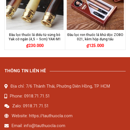
Đầu lọc thuốc lá điếu từ sừng bò
Đầu lọc ron thuốc lá khử độc ZOBO
Yak cỡ ngắn (4,5 – 5cm) YAK-M1
021, kèm hộp đựng tẩu
₫
230.000
₫
125.000
THÔNG TIN LIÊN HÊ
Địa chỉ: 7/6 Thành Thái, Phường Diên Hồng, TP. HCM
Phone: 0918.71.71.51
Zalo: 0918.71.71.51
Website: https://tauthuocla.com
Email:
info@tauthuocla.com