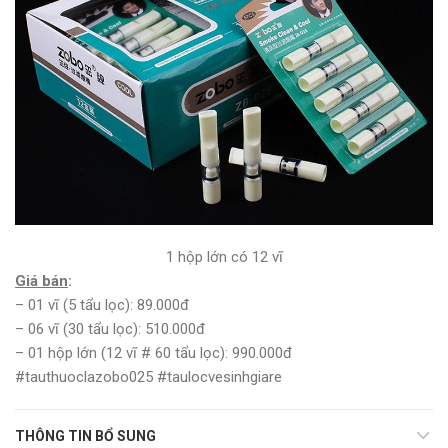
1 hộp lớn có 12 vĩ
Giá bán
:
– 01 vĩ (5 tẩu lọc): 89.000đ
– 06 vĩ (30 tẩu lọc): 510.000đ
– 01 hộp lớn (12 vĩ # 60 tẩu lọc): 990.000đ
#tauthuoclazobo025 #taulocvesinhgiare
THÔNG TIN BỔ SUNG