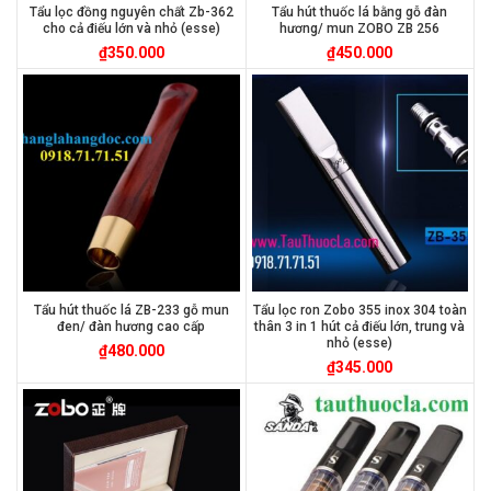
Tẩu lọc đồng nguyên chất Zb-362
Tẩu hút thuốc lá bằng gỗ đàn
cho cả điếu lớn và nhỏ (esse)
hương/ mun ZOBO ZB 256
₫
350.000
₫
450.000
Tẩu hút thuốc lá ZB-233 gỗ mun
Tẩu lọc ron Zobo 355 inox 304 toàn
đen/ đàn hương cao cấp
thân 3 in 1 hút cả điếu lớn, trung và
nhỏ (esse)
₫
480.000
₫
345.000