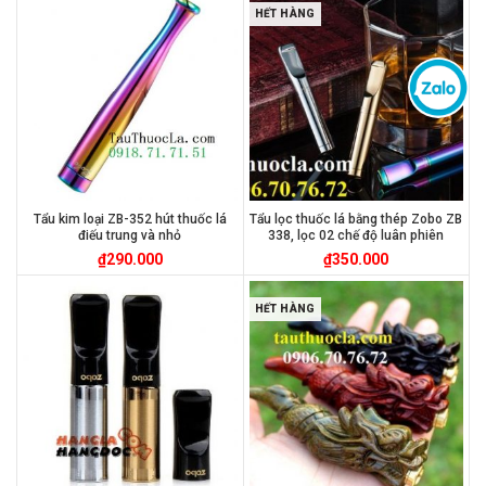
HẾT HÀNG
Tẩu kim loại ZB-352 hút thuốc lá
Tẩu lọc thuốc lá bằng thép Zobo ZB
điếu trung và nhỏ
338, lọc 02 chế độ luân phiên
₫
290.000
₫
350.000
HẾT HÀNG