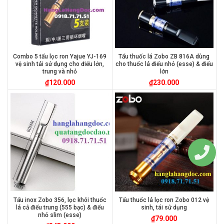
Combo 5 tẩu lọc ron Yajue YJ-169
Tẩu thuốc lá Zobo ZB 816A dùng
vệ sinh tái sử dụng cho điếu lớn,
cho thuốc lá điếu nhỏ (esse) & điếu
trung và nhỏ
lớn
₫
120.000
₫
230.000
Tẩu inox Zobo 356, lọc khói thuốc
Tẩu thuốc lá lọc ron Zobo 012 vệ
lá cả điếu trung (555 bạc) & điếu
sinh, tái sử dụng
nhỏ slim (esse)
₫
79.000