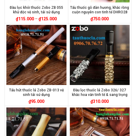
Đầu lọc khói thuốc Zobo ZB 055
Tẩu thuốc gỗ đàn hương, khắc rồng
khử độc vệ sinh, tái sử dụng
cuộn nguyên con tinh tế DHRO28
₫
115.000
–
₫
125.000
₫
750.000
Tẩu hút thuốc lá Zobo ZB-013 vệ
Đầu lọc thuốc lá Zobo 326/ 327
sinh tái sử dụng
khắc hoa văn tinh tế & sang trọng
₫
95.000
₫
310.000