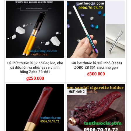
Tẩu hút thuốc lá 02 chế độ lọc, cho
Tẩu lọc thuốc lá điếu nhỏ (esse)
cả điếu lớn và nhỏ/ esse chính
ZOBO ZB 351 siêu nhỏ gọn
hãng Zobo ZB-661
₫
300.000
₫
250.000
HẾT HÀNG