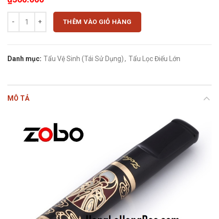
Tẩu lọc thuốc lá Zobo zb-257 họa tiết mặt nạ Nhật Bản độc đáo số lư
THÊM VÀO GIỎ HÀNG
Danh mục:
Tẩu Vệ Sinh (Tái Sử Dụng)
,
Tẩu Lọc Điếu Lớn
MÔ TẢ