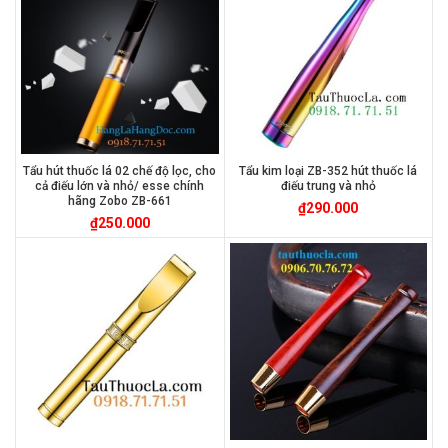
Tẩu hút thuốc lá 02 chế độ lọc, cho
Tẩu kim loại ZB-352 hút thuốc lá
cả điếu lớn và nhỏ/ esse chính
điếu trung và nhỏ
hãng Zobo ZB-661
₫
290.000
₫
250.000