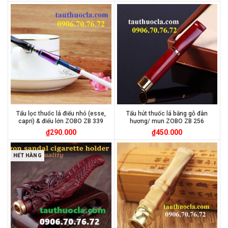
Tẩu lọc thuốc lá điếu nhỏ (esse,
Tẩu hút thuốc lá bằng gỗ đàn
capri) & điếu lớn ZOBO ZB 339
hương/ mun ZOBO ZB 256
₫
290.000
₫
450.000
HẾT HÀNG