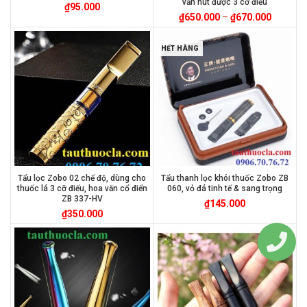
văn hút được 3 cỡ điếu
₫
95.000
₫
650.000
–
₫
670.000
HẾT HÀNG
Tẩu lọc Zobo 02 chế độ, dùng cho
Tẩu thanh lọc khói thuốc Zobo ZB
thuốc lá 3 cỡ điếu, hoa văn cổ điển
060, vỏ đá tinh tế & sang trọng
ZB 337-HV
₫
145.000
₫
350.000