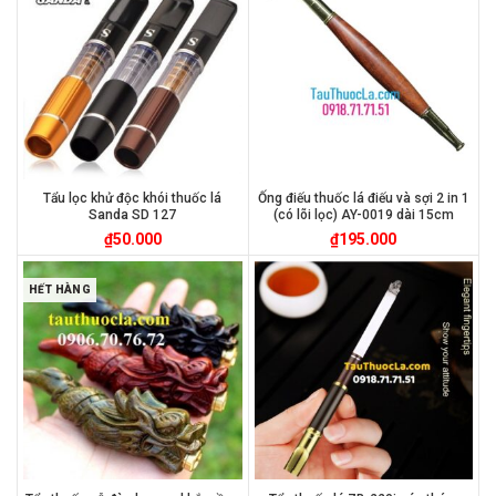
Tẩu lọc khử độc khói thuốc lá
Ống điếu thuốc lá điếu và sợi 2 in 1
Sanda SD 127
(có lõi lọc) AY-0019 dài 15cm
₫
50.000
₫
195.000
HẾT HÀNG