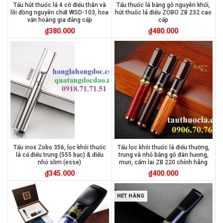
Tẩu hút thuốc lá 4 cỡ điếu thân và
Tẩu thuốc lá bằng gỗ nguyên khối,
lõi đồng nguyên chất WSD-103, hoa
hút thuốc lá điếu ZOBO ZB 232 cao
văn hoàng gia đẳng cấp
cấp
₫
380.000
₫
480.000
Tẩu inox Zobo 356, lọc khói thuốc
Tẩu lọc khói thuốc lá điếu thường,
lá cả điếu trung (555 bạc) & điếu
trung và nhỏ bằng gỗ đàn hương,
nhỏ slim (esse)
mun, cẩm lai ZB 220 chính hãng
₫
345.000
₫
400.000
HẾT HÀNG