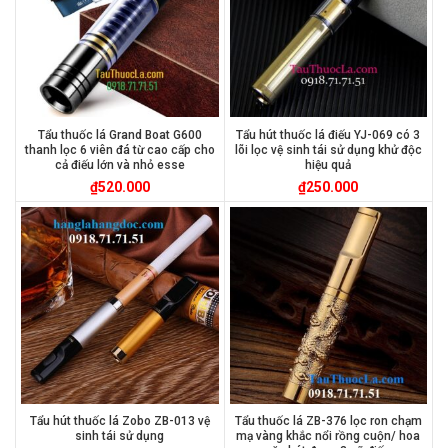
Tẩu thuốc lá Grand Boat G600
Tẩu hút thuốc lá điếu YJ-069 có 3
thanh lọc 6 viên đá từ cao cấp cho
lõi lọc vệ sinh tái sử dụng khử độc
cả điếu lớn và nhỏ esse
hiệu quả
₫
520.000
₫
250.000
Tẩu hút thuốc lá Zobo ZB-013 vệ
Tẩu thuốc lá ZB-376 lọc ron chạm
sinh tái sử dụng
mạ vàng khắc nổi rồng cuộn/ hoa