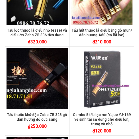
Tẩu lọc thuốc lá điếu nhỏ (esse) và
Tẩu hút thuốc lá điếu bằng gỗ mun/
điếu lớn Zobo ZB 336 tiện dụng
đàn hương A60 (có lõi lọc)
₫
320.000
₫
210.000
Tẩu thuốc khử độc Zobo ZB 328 gỗ
Combo 5 tẩu lọc ron Yajue YJ-169
đàn hương đỏ cực sang
vệ sinh tái sử dụng cho điếu lớn,
trung và nhỏ
₫
250.000
₫
120.000