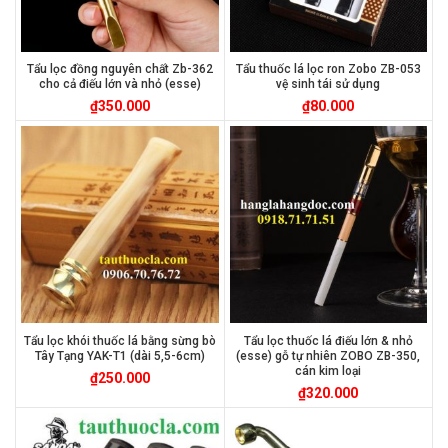
Tẩu lọc đồng nguyên chất Zb-362
Tẩu thuốc lá lọc ron Zobo ZB-053
cho cả điếu lớn và nhỏ (esse)
vệ sinh tái sử dụng
₫
350.000
₫
80.000
Tẩu lọc khói thuốc lá bằng sừng bò
Tẩu lọc thuốc lá điếu lớn & nhỏ
Tây Tạng YAK-T1 (dài 5,5-6cm)
(esse) gỗ tự nhiên ZOBO ZB-350,
cán kim loại
₫
250.000
₫
320.000