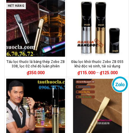
HẾT HÀNG
Tẩu lọc thuốc lá bằng thép Zobo ZB
Đầu lọc khói thuốc Zobo ZB 055
338, lọc 02 chế độ luân phiên
khử độc vệ sinh, tái sử dụng
₫
350.000
₫
115.000
–
₫
125.000