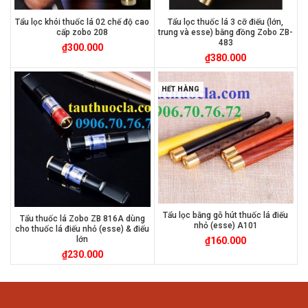
Tẩu lọc khói thuốc lá 02 chế độ cao
Tẩu lọc thuốc lá 3 cỡ điếu (lớn,
cấp zobo 208
trung và esse) bằng đồng Zobo ZB-
483
₫
300.000
₫
380.000
HẾT HÀNG
Tẩu lọc bằng gỗ hút thuốc lá điếu
Tẩu thuốc lá Zobo ZB 816A dùng
nhỏ (esse) A101
cho thuốc lá điếu nhỏ (esse) & điếu
lớn
₫
160.000
₫
230.000