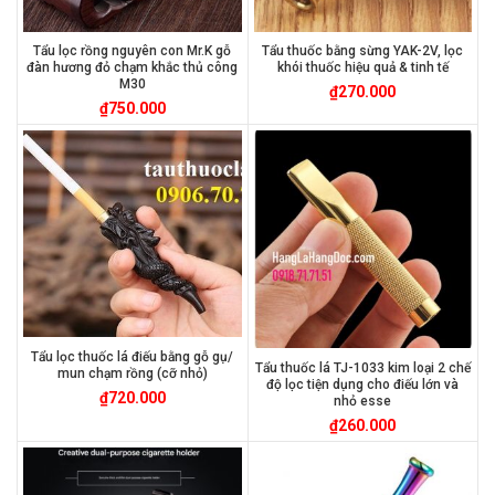
Tẩu lọc rồng nguyên con Mr.K gỗ
Tẩu thuốc bằng sừng YAK-2V, lọc
đàn hương đỏ chạm khắc thủ công
khói thuốc hiệu quả & tinh tế
M30
₫
270.000
₫
750.000
Tẩu lọc thuốc lá điếu bằng gỗ gụ/
Tẩu thuốc lá TJ-1033 kim loại 2 chế
mun chạm rồng (cỡ nhỏ)
độ lọc tiện dụng cho điếu lớn và
₫
720.000
nhỏ esse
₫
260.000