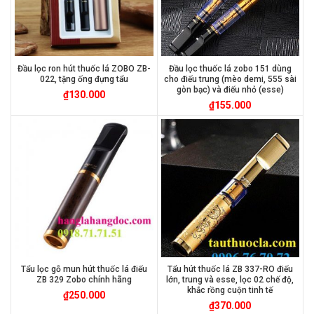
Đầu lọc ron hút thuốc lá ZOBO ZB-
Đầu lọc thuốc lá zobo 151 dùng
022, tặng ống đựng tẩu
cho điếu trung (mèo demi, 555 sài
gòn bạc) và điếu nhỏ (esse)
₫
130.000
₫
155.000
Tẩu lọc gỗ mun hút thuốc lá điếu
Tẩu hút thuốc lá ZB 337-RO điếu
ZB 329 Zobo chính hãng
lớn, trung và esse, lọc 02 chế độ,
khắc rồng cuộn tinh tế
₫
250.000
₫
370.000