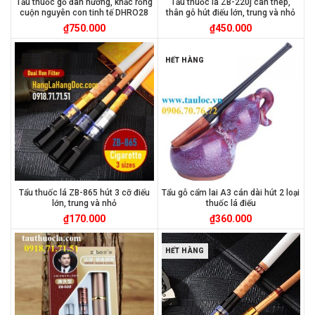
Tẩu thuốc gỗ đàn hương, khắc rồng
Tẩu thuốc lá ZB-220j cán thép,
cuộn nguyên con tinh tế DHRO28
thân gỗ hút điếu lớn, trung và nhỏ
₫
750.000
₫
450.000
HẾT HÀNG
Tẩu thuốc lá ZB-865 hút 3 cỡ điếu
Tẩu gỗ cẩm lai A3 cán dài hút 2 loại
lớn, trung và nhỏ
thuốc lá điếu
₫
170.000
₫
360.000
HẾT HÀNG