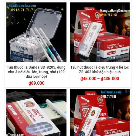
Tẩu thuốc lá Sanda SD-8205, dùng
Tẩu hút thuốc lá điếu trung 4 lõi lọc
cho 3 cỡ điếu: lớn, trung, nhỏ (100
ZB-403 khử độc hiệu quả
đầu lọc/hộp)
₫
45.000
–
₫
435.000
₫
89.000