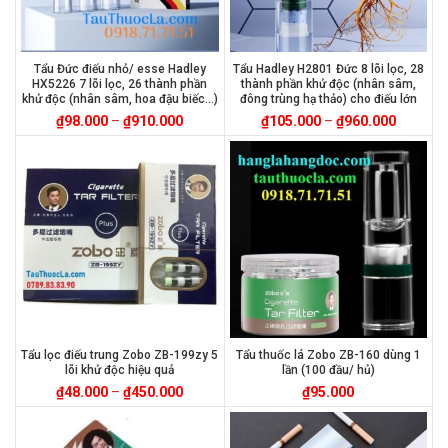
Tẩu Đức điếu nhỏ/ esse Hadley
Tẩu Hadley H2801 Đức 8 lõi lọc, 28
HX5226 7 lõi lọc, 26 thành phần
thành phần khử độc (nhân sâm,
khử độc (nhân sâm, hoa đậu biếc…)
đông trùng hạ thảo) cho điếu lớn
₫
98.000
–
₫
910.000
₫
105.000
–
₫
960.000
Tẩu lọc điếu trung Zobo ZB-199zy 5
Tẩu thuốc lá Zobo ZB-160 dùng 1
lõi khử độc hiệu quả
lần (100 đầu/ hủ)
₫
48.000
–
₫
450.000
₫
95.000