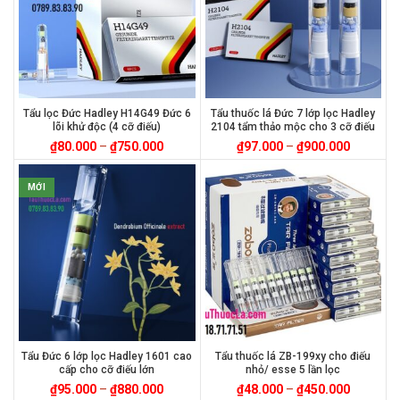
Tẩu lọc Đức Hadley H14G49 Đức 6
Tẩu thuốc lá Đức 7 lớp lọc Hadley
lõi khử độc (4 cỡ điếu)
2104 tẩm thảo mộc cho 3 cỡ điếu
₫
80.000
–
₫
750.000
₫
97.000
–
₫
900.000
MỚI
Tẩu Đức 6 lớp lọc Hadley 1601 cao
Tẩu thuốc lá ZB-199xy cho điếu
cấp cho cỡ điếu lớn
nhỏ/ esse 5 lần lọc
₫
95.000
–
₫
880.000
₫
48.000
–
₫
450.000