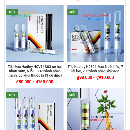
MỚI
MỚI
Tẩu Đức Hadley HCV14S03 có hạt
Tẩu Hadley H2304 Đức 3 cỡ điếu, 7
nhân sâm, 5 lõi – 14 thành phần
lõi lọc, 23 thành phần khử độc
thanh lọc khói thuốc lá (3 cỡ điếu)
₫
98.000
–
₫
910.000
₫
80.000
–
₫
750.000
MỚI
MỚI