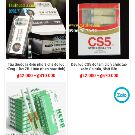
Tẩu thuốc lá điếu nhỏ 3 chế độ lọc
Đầu lọc CS5 đỏ tẩm dịch chiết tảo
dùng 1 lần ZB-100a (than hoạt tính)
xoắn Spirula, Nhật Bản
₫
42.000
–
₫
410.000
₫
22.000
–
₫
570.000