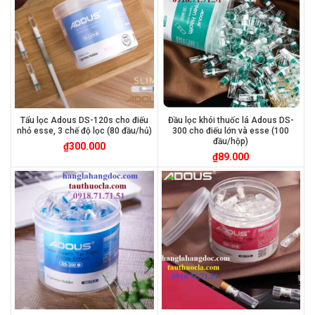
Tẩu lọc Adous DS-120s cho điếu
Đầu lọc khói thuốc lá Adous DS-
nhỏ esse, 3 chế độ lọc (80 đầu/hủ)
300 cho điếu lớn và esse (100
đầu/hộp)
₫
300.000
₫
89.000