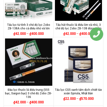
Tẩu lọc từ tính 3 chế độ lọc Zobo
Tẩu hút thuốc lá điếu lớn và nhỏ, 3
ZB-138A cho cả điếu nhỏ và lớn
chế độ lọc Zobo ZB-138 dùng 1 lần
₫
42.000
–
₫
400.000
₫
42.000
–
₫
400.000
Đầu lọc thuốc lá điếu trung (555
Tẩu lọc CS5 xanh tẩm dịch chiết tảo
bạc, Saigon bạc) 3 chế độ Zobo ZB-
xoắn Spirula, Nhật Bản
136
₫
22.000
–
₫
570.000
₫
42.000
–
₫
400.000