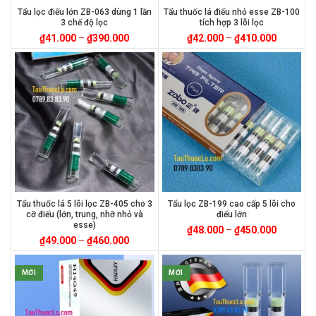
Tẩu lọc điếu lớn ZB-063 dùng 1 lần
Tẩu thuốc lá điếu nhỏ esse ZB-100
3 chế độ lọc
tích hợp 3 lõi lọc
₫
41.000
–
₫
390.000
₫
42.000
–
₫
410.000
Tẩu thuốc lá 5 lõi lọc ZB-405 cho 3
Tẩu lọc ZB-199 cao cấp 5 lõi cho
cỡ điếu (lớn, trung, nhỡ nhỏ và
điếu lớn
esse)
₫
48.000
–
₫
450.000
₫
49.000
–
₫
460.000
MỚI
MỚI