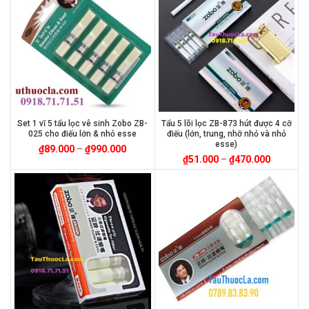
Set 1 vĩ 5 tẩu lọc vê sinh Zobo ZB-
Tẩu 5 lõi lọc ZB-873 hút được 4 cỡ
025 cho điếu lớn & nhỏ esse
điếu (lớn, trung, nhỡ nhỏ và nhỏ
esse)
₫
89.000
–
₫
990.000
₫
51.000
–
₫
470.000