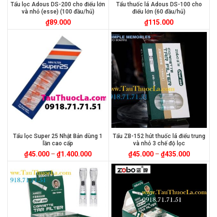
Tẩu lọc Adous DS-200 cho điếu lớn
Tẩu thuốc lá Adous DS-100 cho
và nhỏ (esse) (100 đầu/hủ)
điếu lớn (60 đầu/hủ)
₫
89.000
₫
115.000
Tẩu lọc Super 25 Nhật Bản dùng 1
Tẩu ZB-152 hút thuốc lá điếu trung
lần cao cấp
và nhỏ 3 chế độ lọc
₫
45.000
–
₫
1.400.000
₫
45.000
–
₫
435.000