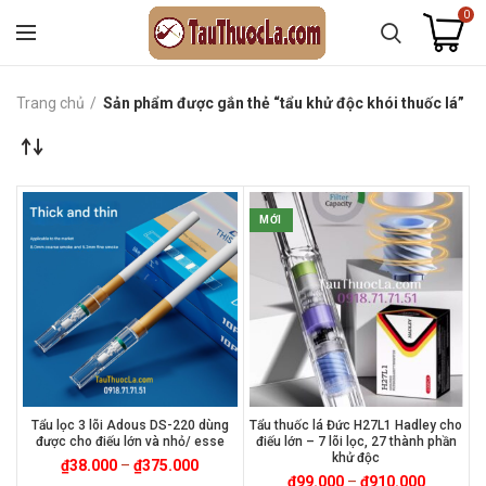
0
Trang chủ
Sản phẩm được gắn thẻ “tẩu khử độc khói thuốc lá”
MỚI
Tẩu lọc 3 lõi Adous DS-220 dùng
Tẩu thuốc lá Đức H27L1 Hadley cho
được cho điếu lớn và nhỏ/ esse
điếu lớn – 7 lõi lọc, 27 thành phần
khử độc
₫
38.000
–
₫
375.000
₫
99.000
–
₫
910.000