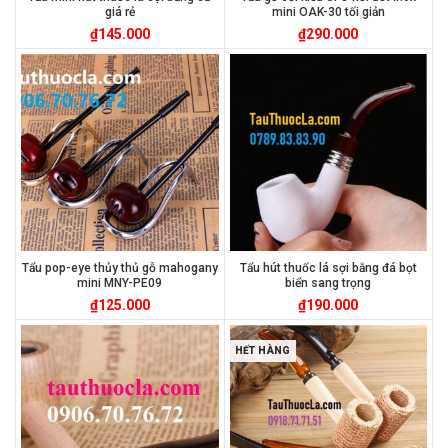
giá rẻ
mini OAK-30 tối giản
₫
145.000
₫
290.000
Tẩu pop-eye thủy thủ gỗ mahogany
Tẩu hút thuốc lá sợi bằng đá bọt
mini MNY-PE09
biển sang trọng
₫
125.000
₫
190.000
HẾT HÀNG