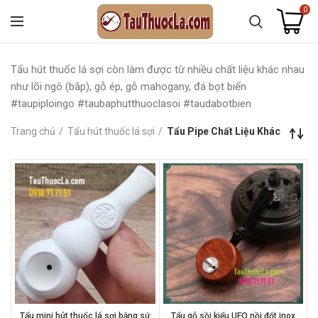
0
Tẩu hút thuốc lá sợi còn làm được từ nhiều chất liệu khác nhau
như lõi ngô (bắp), gỗ ép, gỗ mahogany, đá bọt biển
#taupiploingo #taubaphutthuoclasoi #taudabotbien
Trang chủ
Tẩu hút thuốc lá sợi
Tẩu Pipe Chất Liệu Khác
Tẩu mini hút thuốc lá sợi bằng sứ
Tẩu gỗ sồi kiểu UFO nồi đốt inox