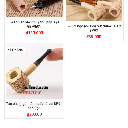
Tẩu gỗ ép kiểu thủy thủ pop-eye
Tẩu lõi ngô (cỡ lớn) hút thuốc lá sợi
GE-PE01
BP03
₫
120.000
₫
55.000
HẾT HÀNG
Tẩu bắp (ngô) hút thuốc lá sợi BP01
nhỏ gọn
₫
30.000