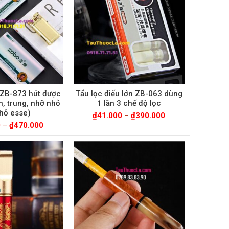
c ZB-873 hút được
Tẩu lọc điếu lớn ZB-063 dùng
ớn, trung, nhỡ nhỏ
1 lần 3 chế độ lọc
hỏ esse)
₫
41.000
–
₫
390.000
0
–
₫
470.000