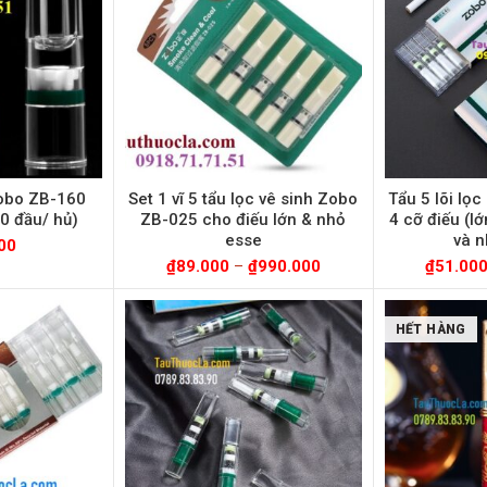
Zobo ZB-160
Set 1 vĩ 5 tẩu lọc vê sinh Zobo
Tẩu 5 lõi lọ
00 đầu/ hủ)
ZB-025 cho điếu lớn & nhỏ
4 cỡ điếu (l
esse
và n
00
₫
89.000
–
₫
990.000
₫
51.00
HẾT HÀNG