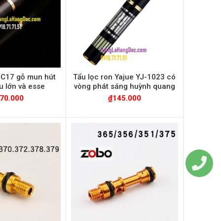
 C17 gỗ mun hút
Tẩu lọc ron Yajue YJ-1023 có
u lớn và esse
vòng phát sáng huỳnh quang
70.000
₫
145.000