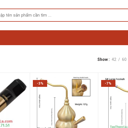
Show
42
60
-3%
-7%