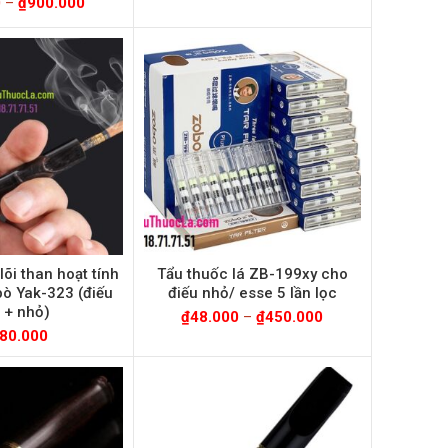
0
–
₫
900.000
lõi than hoạt tính
Tẩu thuốc lá ZB-199xy cho
ò Yak-323 (điếu
điếu nhỏ/ esse 5 lần lọc
 + nhỏ)
₫
48.000
–
₫
450.000
80.000