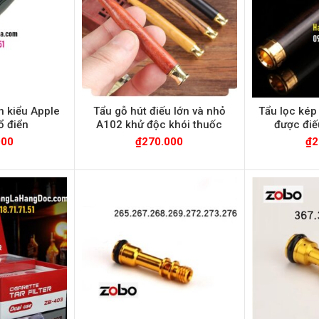
n kiểu Apple
Tẩu gỗ hút điếu lớn và nhỏ
Tẩu lọc kép
ổ điển
A102 khử độc khói thuốc
được điế
000
₫
270.000
₫
2