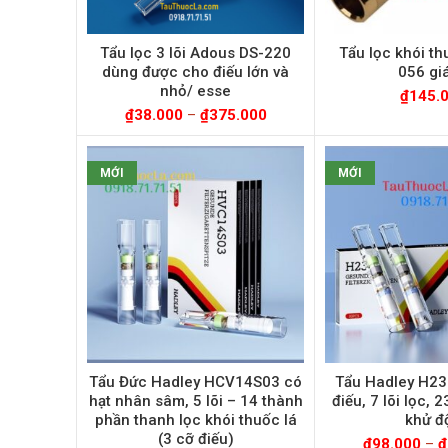
Tẩu lọc 3 lõi Adous DS-220
Tẩu lọc khói t
dùng được cho điếu lớn và
056 giá
nhỏ/ esse
₫
145.
₫
38.000
–
₫
375.000
MỚI
MỚI
Tẩu Đức Hadley HCV14S03 có
Tẩu Hadley H23
hạt nhân sâm, 5 lõi – 14 thành
điếu, 7 lõi lọc, 
phần thanh lọc khói thuốc lá
khử đ
(3 cỡ điếu)
₫
98.000
–
₫