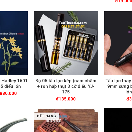
₫
79.00
c Hadley 1601
Bộ 05 tẩu lọc kép (nam châm
Tẩu lọc thay 
ỡ điếu lớn
+ ron hấp thụ) 3 cỡ điếu YJ-
9mm sừng b
175
lớn
880.000
₫
135.000
₫
3
HẾT HÀNG