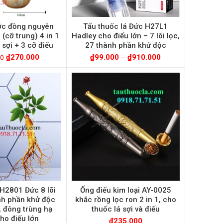
ớc đồng nguyên
Tẩu thuốc lá Đức H27L1
(cỡ trung) 4 in 1
Hadley cho điếu lớn – 7 lõi lọc,
 sợi + 3 cỡ điếu
27 thành phần khử độc
₫
270.000
₫
99.000
–
₫
910.000
00
H2801 Đức 8 lõi
Ống điếu kim loại AY-0025
nh phần khử độc
khắc rồng lọc ron 2 in 1, cho
 đông trùng hạ
thuốc lá sợi và điếu
ho điếu lớn
₫
235.000