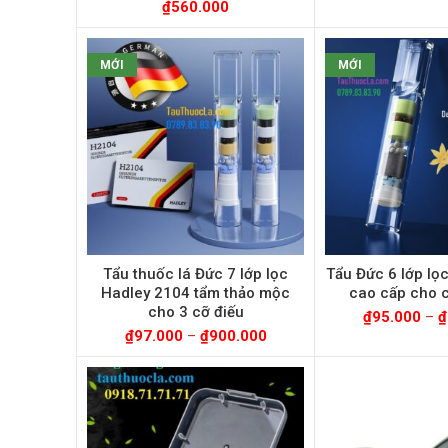
₫
560.000
MỚI
MỚI
Tẩu thuốc lá Đức 7 lớp lọc
Tẩu Đức 6 lớp lọ
Hadley 2104 tẩm thảo mộc
cao cấp cho c
cho 3 cỡ điếu
₫
95.000
–
₫
₫
97.000
–
₫
900.000