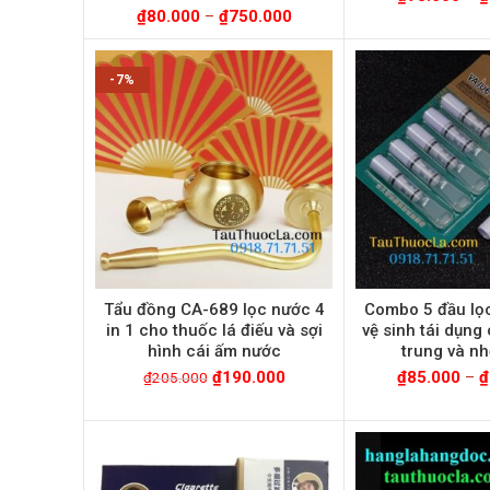
₫
80.000
–
₫
750.000
-7%
Tẩu đồng CA-689 lọc nước 4
Combo 5 đầu lọ
in 1 cho thuốc lá điếu và sợi
vệ sinh tái dụng 
hình cái ấm nước
trung và n
₫
190.000
₫
85.000
–
₫
₫
205.000