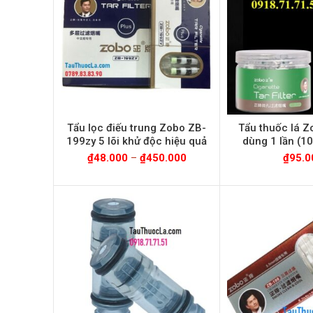
Tẩu lọc điếu trung Zobo ZB-
Tẩu thuốc lá 
199zy 5 lõi khử độc hiệu quả
dùng 1 lần (1
₫
48.000
–
₫
450.000
₫
95.0