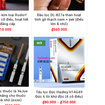
 kim loại Rudorf
Đầu lọc DL-827a than hoạt
cỡ điếu, hoạt tiết
tính gỗ thạch nam + yak (điếu
 đẳng cấp
lớn & nhỏ)
10.000
₫
560.000
MỚI
c thuốc lá YaJue
Tẩu lọc Đức Hadley H14G49
 năng cho thuốc
Đức 6 lõi khử độc (4 cỡ điếu)
và nhỏ (esse)
₫
80.000
–
₫
750.000