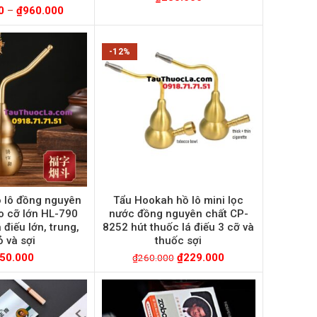
0
–
₫
960.000
-12%
 lô đồng nguyên
Tẩu Hookah hồ lô mini lọc
o cỡ lớn HL-790
nước đồng nguyên chất CP-
 điếu lớn, trung,
8252 hút thuốc lá điếu 3 cỡ và
 và sợi
thuốc sợi
50.000
₫
229.000
₫
260.000