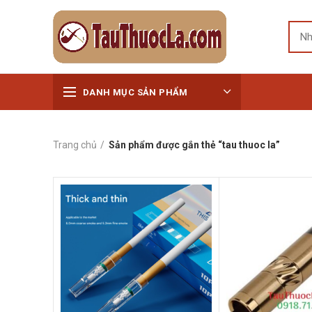
DANH MỤC SẢN PHẨM
Trang chủ
Sản phẩm được gắn thẻ “tau thuoc la”