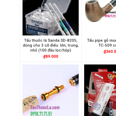
Tẩu thuốc lá Sanda SD-8205,
Tẩu pipe gỗ mu
dùng cho 3 cỡ điếu: lớn, trung,
TC-509 c
nhỏ (100 đầu lọc/hộp)
₫
360.
₫
89.000