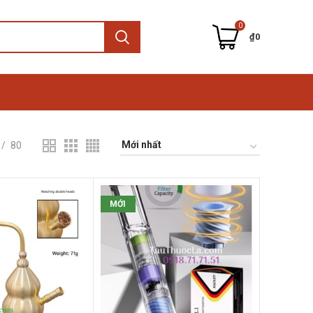
0
₫
0
80
MỚI