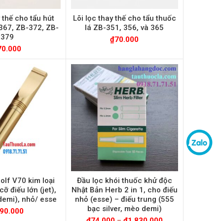
y thế cho tẩu hút
Lõi lọc thay thế cho tẩu thuốc
367, ZB-372, ZB-
lá ZB-351, 356, và 365
379
₫
70.000
70.000
olf V70 kim loại
Đầu lọc khói thuốc khử độc
ỡ điếu lớn (jet),
Nhật Bản Herb 2 in 1, cho điếu
demi), nhỏ/ esse
nhỏ (esse) – điếu trung (555
bạc silver, mèo demi)
90.000
₫
74.000
–
₫
1.830.000