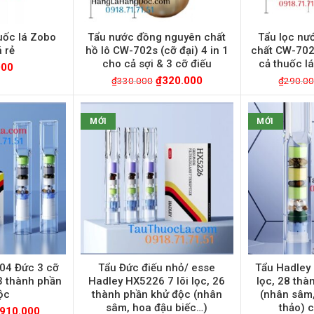
huốc lá Zobo
Tẩu nước đồng nguyên chất
Tẩu lọc nư
 rẻ
hồ lô CW-702s (cỡ đại) 4 in 1
chất CW-702 
cho cả sợi & 3 cỡ điếu
cả thuốc lá
000
₫
320.000
₫
330.000
₫
290.0
MỚI
MỚI
04 Đức 3 cỡ
Tẩu Đức điếu nhỏ/ esse
Tẩu Hadley 
23 thành phần
Hadley HX5226 7 lõi lọc, 26
lọc, 28 thà
ộc
thành phần khử độc (nhân
(nhân sâm,
sâm, hoa đậu biếc…)
thảo) c
910.000