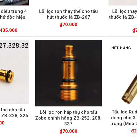
 điếu trung 4
Lõi lọc ron thay thế cho tẩu
Lõi lọc tha
khử độc hiệu
hút thuốc lá ZB-267
thuốc lá ZB-
₫
70.000
435.000
₫
HẾT HÀNG
 thế cho tẩu
Tẩu lọc Rud
Lõi lọc ron hấp thụ cho tẩu
 ZB-328, 326
dùng cho 3 c
Zobo chính hãng ZB-252, 208,
00
trung (Mèo 
337
₫
2
₫
70.000