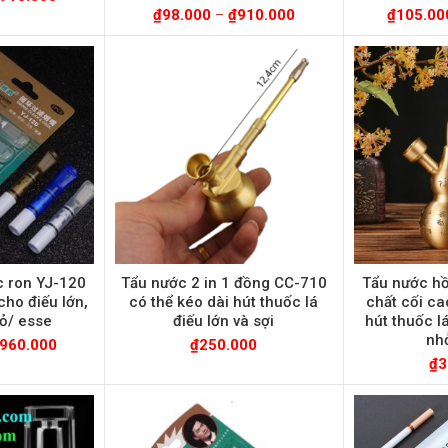
₫
98.000
–
₫
910.000
₫
105.00
c ron YJ-120
Tẩu nước 2 in 1 đồng CC-710
Tẩu nước hồ
cho điếu lớn,
có thể kéo dài hút thuốc lá
chất cối ca
hỏ/ esse
điếu lớn và sợi
hút thuốc lá
nhỏ
960.000
₫
250.000
₫
3