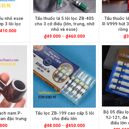
iếu nhỏ esse
Tẩu thuốc lá 5 lõi lọc ZB-405
Tẩu thuốc lá
p 3 lõi lọc
cho 3 cỡ điếu (lớn, trung, nhỡ
R-V999 hút 3 
nhỏ và esse)
rồng
410.000
₫
49.000
–
₫
460.000
₫
3
Bộ 05 đầu lọ
hạch nam P-
Tẩu lọc ZB-199 cao cấp 5 lõi
YJ-121, đa
ian đặc trưng
cho điếu lớn
điếu lớn 
.000
₫
48.000
–
₫
450.000