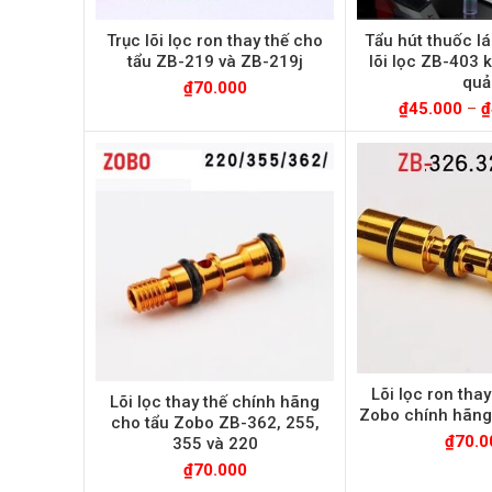
Trục lõi lọc ron thay thế cho
Tẩu hút thuốc lá
tẩu ZB-219 và ZB-219j
lõi lọc ZB-403 
quả
₫
70.000
₫
45.000
–
₫
Lõi lọc ron thay
Lõi lọc thay thế chính hãng
Zobo chính hãng
cho tẩu Zobo ZB-362, 255,
₫
70.0
355 và 220
₫
70.000