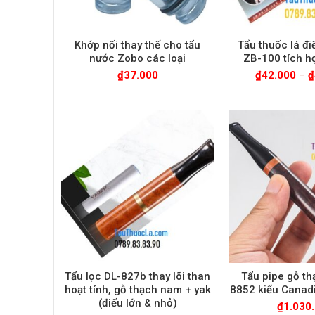
Khớp nối thay thế cho tẩu
Tẩu thuốc lá đ
nước Zobo các loại
ZB-100 tích hợ
₫
37.000
₫
42.000
–
₫
Tẩu lọc DL-827b thay lõi than
Tẩu pipe gỗ t
hoạt tính, gỗ thạch nam + yak
8852 kiểu Canad
(điếu lớn & nhỏ)
₫
1.030