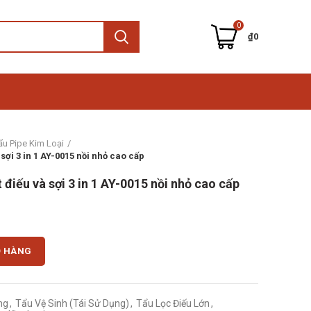
0
₫
0
ẩu Pipe Kim Loại
sợi 3 in 1 AY-0015 nồi nhỏ cao cấp
điếu và sợi 3 in 1 AY-0015 nồi nhỏ cao cấp
sợi 3 in 1 AY-0015 nồi nhỏ cao cấp số lượng
Ỏ HÀNG
ng
,
Tẩu Vệ Sinh (Tái Sử Dụng)
,
Tẩu Lọc Điếu Lớn
,