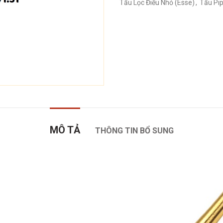
Tẩu Lọc Điếu Nhỏ (Esse)
,
Tẩu Pip
MÔ TẢ
THÔNG TIN BỔ SUNG