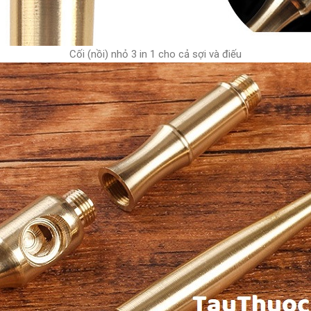
Cối (nồi) nhỏ 3 in 1 cho cả sợi và điếu