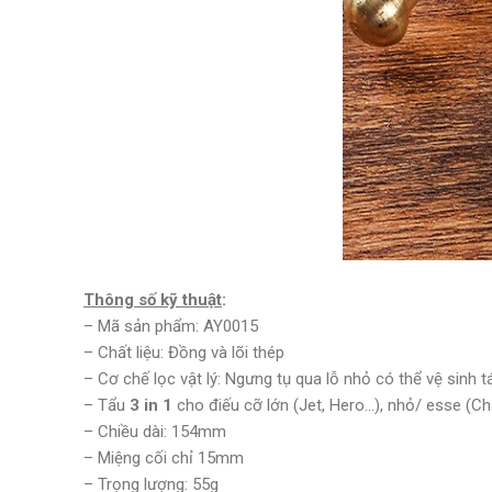
Thông số kỹ thuật
:
– Mã sản phẩm: AY0015
– Chất liệu: Đồng và lõi thép
– Cơ chế lọc vật lý: Ngưng tụ qua lỗ nhỏ có thể vệ sinh t
– Tẩu
3 in 1
cho điếu cỡ lớn (Jet, Hero…), nhỏ/ esse (Ch
– Chiều dài: 154mm
– Miệng cối chỉ 15mm
– Trọng lượng: 55g