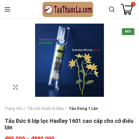
0
MỚI
Click to enlarge
Trang chủ
Tẩu hút thuốc lá điếu
Tẩu Dùng 1 Lần
Tẩu Đức 6 lớp lọc Hadley 1601 cao cấp cho cỡ điếu
lớn
₫
95.000
–
₫
880.000