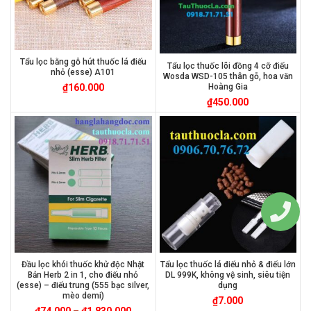
Tẩu lọc bằng gỗ hút thuốc lá điếu
Tẩu lọc thuốc lõi đồng 4 cỡ điếu
nhỏ (esse) A101
Wosda WSD-105 thân gỗ, hoa văn
Hoàng Gia
₫
160.000
₫
450.000
Đầu lọc khói thuốc khử độc Nhật
Tẩu lọc thuốc lá điếu nhỏ & điếu lớn
Bản Herb 2 in 1, cho điếu nhỏ
DL 999K, không vệ sinh, siêu tiện
(esse) – điếu trung (555 bạc silver,
dụng
mèo demi)
₫
7.000