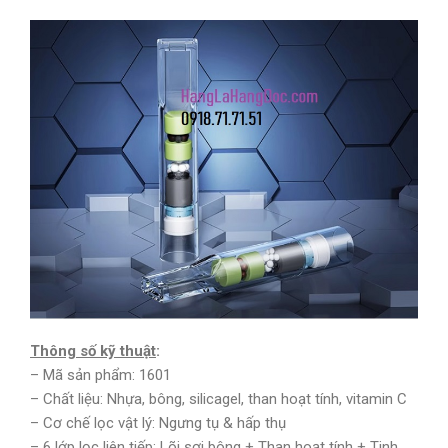
Thông số kỹ thuật
:
– Mã sản phẩm: 1601
– Chất liệu: Nhựa, bông, silicagel, than hoạt tính, vitamin C
– Cơ chế lọc vật lý: Ngưng tụ & hấp thụ
– 6 lớp lọc liên tiếp: Lõi sợi bông + Than hoạt tính + Tinh