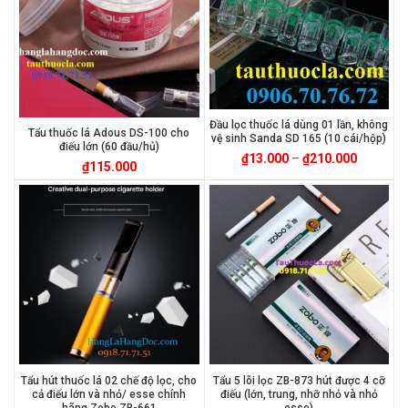
Đầu lọc thuốc lá dùng 01 lần, không
Tẩu thuốc lá Adous DS-100 cho
vệ sinh Sanda SD 165 (10 cái/hộp)
điếu lớn (60 đầu/hủ)
₫
13.000
–
₫
210.000
₫
115.000
Tẩu hút thuốc lá 02 chế độ lọc, cho
Tẩu 5 lõi lọc ZB-873 hút được 4 cỡ
cả điếu lớn và nhỏ/ esse chính
điếu (lớn, trung, nhỡ nhỏ và nhỏ
hãng Zobo ZB-661
esse)