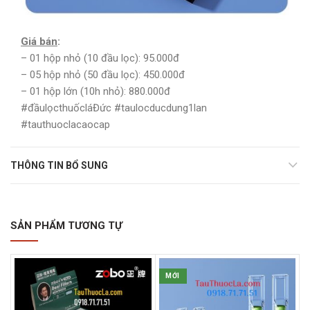
Giá bán
:
– 01 hộp nhỏ (10 đầu lọc): 95.000đ
– 05 hộp nhỏ (50 đầu lọc): 450.000đ
– 01 hộp lớn (10h nhỏ): 880.000đ
#đầulọcthuốcláĐức #taulocducdung1lan
#tauthuoclacaocap
THÔNG TIN BỔ SUNG
SẢN PHẨM TƯƠNG TỰ
MỚI