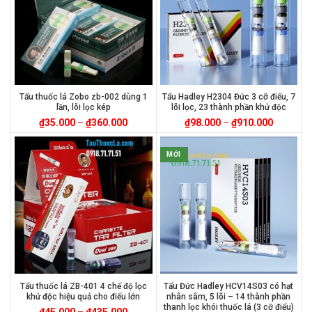
Tẩu thuốc lá Zobo zb-002 dùng 1
Tẩu Hadley H2304 Đức 3 cỡ điếu, 7
lần, lõi lọc kép
lõi lọc, 23 thành phần khử độc
₫
35.000
–
₫
360.000
₫
98.000
–
₫
910.000
MỚI
Tẩu thuốc lá ZB-401 4 chế độ lọc
Tẩu Đức Hadley HCV14S03 có hạt
khử độc hiệu quả cho điếu lớn
nhân sâm, 5 lõi – 14 thành phần
thanh lọc khói thuốc lá (3 cỡ điếu)
₫
45.000
–
₫
435.000