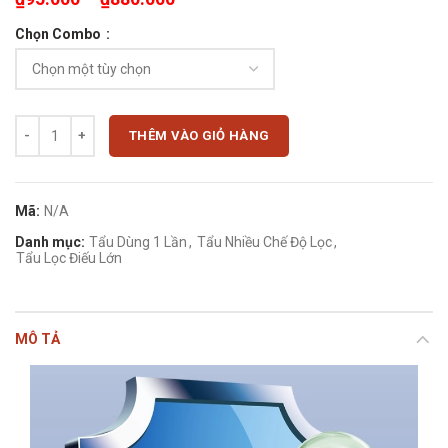
Chọn Combo
Tẩu Đức 6 lớp lọc Hadley 1601 cao cấp cho cỡ điếu lớn số lượng
THÊM VÀO GIỎ HÀNG
Mã:
N/A
Danh mục:
Tẩu Dùng 1 Lần
,
Tẩu Nhiều Chế Độ Lọc
,
Tẩu Lọc Điếu Lớn
MÔ TẢ