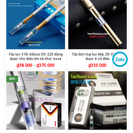
Tẩu lọc 3 lõi Adous DS-220 dùng
Tẩu kim loại lọc kép ZB-331 hút
được cho điếu lớn và nhỏ/ esse
được 4 cỡ điếu
₫
38.000
–
₫
375.000
₫
320.000
MỚI