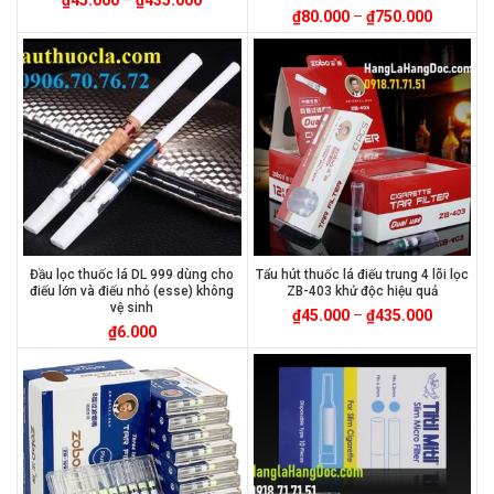
₫
80.000
–
₫
750.000
Đầu lọc thuốc lá DL 999 dùng cho
Tẩu hút thuốc lá điếu trung 4 lõi lọc
điếu lớn và điếu nhỏ (esse) không
ZB-403 khử độc hiệu quả
vệ sinh
₫
45.000
–
₫
435.000
₫
6.000