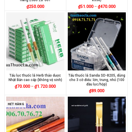
₫
250.000
₫
51.000
–
₫
470.000
Tẩu lọc thuốc lá Herb thảo dược
Tẩu thuốc lá Sanda SD-8205, dùng
Nhật Bản cao cấp (không vệ sinh)
cho 3 cỡ điếu: lớn, trung, nhỏ (100
đầu lọc/hộp)
₫
70.000
–
₫
1.720.000
₫
89.000
HẾT HÀNG