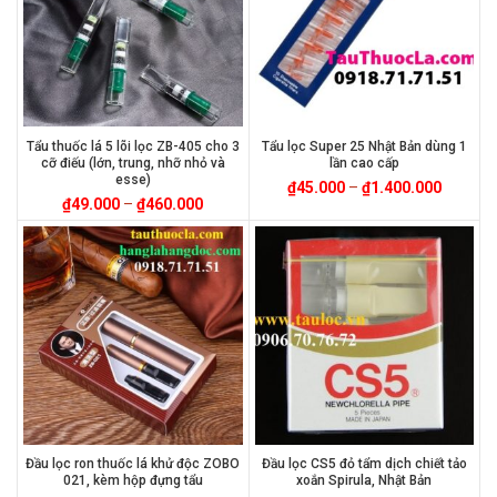
Tẩu thuốc lá 5 lõi lọc ZB-405 cho 3
Tẩu lọc Super 25 Nhật Bản dùng 1
cỡ điếu (lớn, trung, nhỡ nhỏ và
lần cao cấp
esse)
₫
45.000
–
₫
1.400.000
₫
49.000
–
₫
460.000
Đầu lọc ron thuốc lá khử độc ZOBO
Đầu lọc CS5 đỏ tẩm dịch chiết tảo
021, kèm hộp đựng tẩu
xoắn Spirula, Nhật Bản