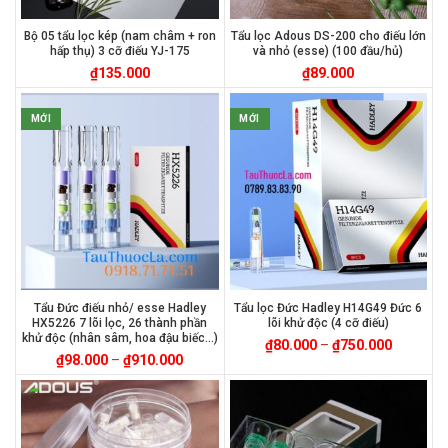
Bộ 05 tẩu lọc kép (nam châm + ron
Tẩu lọc Adous DS-200 cho điếu lớn
hấp thụ) 3 cỡ điếu YJ-175
và nhỏ (esse) (100 đầu/hủ)
₫
135.000
₫
89.000
MỚI
MỚI
Tẩu Đức điếu nhỏ/ esse Hadley
Tẩu lọc Đức Hadley H14G49 Đức 6
HX5226 7 lõi lọc, 26 thành phần
lõi khử độc (4 cỡ điếu)
khử độc (nhân sâm, hoa đậu biếc…)
₫
80.000
–
₫
750.000
₫
98.000
–
₫
910.000