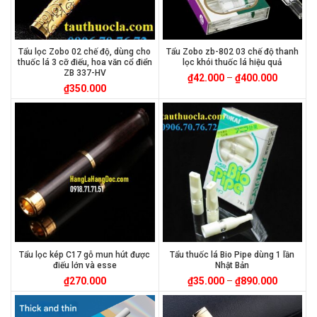
Tẩu lọc Zobo 02 chế độ, dùng cho
Tẩu Zobo zb-802 03 chế độ thanh
thuốc lá 3 cỡ điếu, hoa văn cổ điển
lọc khói thuốc lá hiệu quả
ZB 337-HV
₫
42.000
–
₫
400.000
₫
350.000
Tẩu lọc kép C17 gỗ mun hút được
Tẩu thuốc lá Bio Pipe dùng 1 lần
điếu lớn và esse
Nhật Bản
₫
270.000
₫
35.000
–
₫
890.000