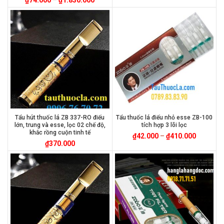
₫
74.000
–
₫
1.830.000
Tẩu hút thuốc lá ZB 337-RO điếu
Tẩu thuốc lá điếu nhỏ esse ZB-100
lớn, trung và esse, lọc 02 chế độ,
tích hợp 3 lõi lọc
khắc rồng cuộn tinh tế
₫
42.000
–
₫
410.000
₫
370.000