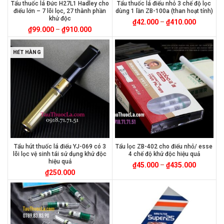
Tẩu thuốc lá Đức H27L1 Hadley cho
Tẩu thuốc lá điếu nhỏ 3 chế độ lọc
điếu lớn – 7 lõi lọc, 27 thành phần
dùng 1 lần ZB-100a (than hoạt tính)
khử độc
₫
42.000
–
₫
410.000
₫
99.000
–
₫
910.000
HẾT HÀNG
Tẩu hút thuốc lá điếu YJ-069 có 3
Tẩu lọc ZB-402 cho điếu nhỏ/ esse
lõi lọc vệ sinh tái sử dụng khử độc
4 chế độ khử độc hiệu quả
hiệu quả
₫
45.000
–
₫
435.000
₫
250.000