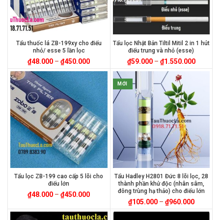
Tẩu thuốc lá ZB-199xy cho điếu
Tẩu lọc Nhật Bản Tiltil Mitil 2 in 1 hút
nhỏ/ esse 5 lần lọc
điếu trung và nhỏ (esse)
₫
48.000
–
₫
450.000
₫
59.000
–
₫
1.550.000
MỚI
Tẩu lọc ZB-199 cao cấp 5 lõi cho
Tẩu Hadley H2801 Đức 8 lõi lọc, 28
điếu lớn
thành phần khử độc (nhân sâm,
đông trùng hạ thảo) cho điếu lớn
₫
48.000
–
₫
450.000
₫
105.000
–
₫
960.000