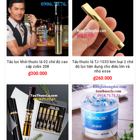
Tẩu lọc khói thuốc lá 02 chế độ cao
Tẩu thuốc lá TJ-1033 kim loại 2 chế
cấp zobo 208
độ lọc tiện dụng cho điếu lớn và
nhỏ esse
₫
300.000
₫
260.000