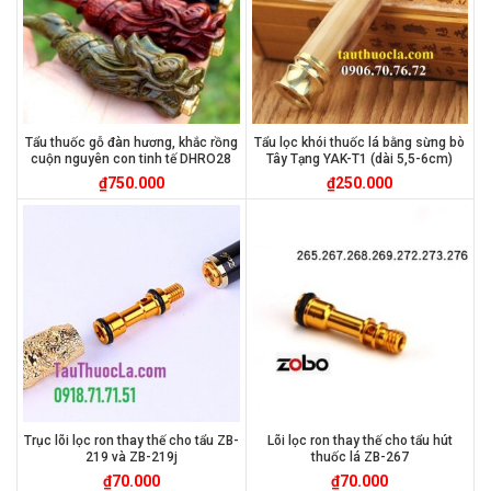
Tẩu thuốc gỗ đàn hương, khắc rồng
Tẩu lọc khói thuốc lá bằng sừng bò
cuộn nguyên con tinh tế DHRO28
Tây Tạng YAK-T1 (dài 5,5-6cm)
₫
750.000
₫
250.000
Trục lõi lọc ron thay thế cho tẩu ZB-
Lõi lọc ron thay thế cho tẩu hút
219 và ZB-219j
thuốc lá ZB-267
₫
70.000
₫
70.000