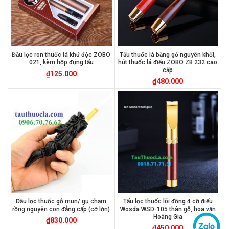
Đầu lọc ron thuốc lá khử độc ZOBO
Tẩu thuốc lá bằng gỗ nguyên khối,
021, kèm hộp đựng tẩu
hút thuốc lá điếu ZOBO ZB 232 cao
cấp
₫
125.000
₫
480.000
Đầu lọc thuốc gỗ mun/ gụ chạm
Tẩu lọc thuốc lõi đồng 4 cỡ điếu
rồng nguyên con đẳng cấp (cỡ lớn)
Wosda WSD-105 thân gỗ, hoa văn
Hoàng Gia
₫
830.000
₫
450.000