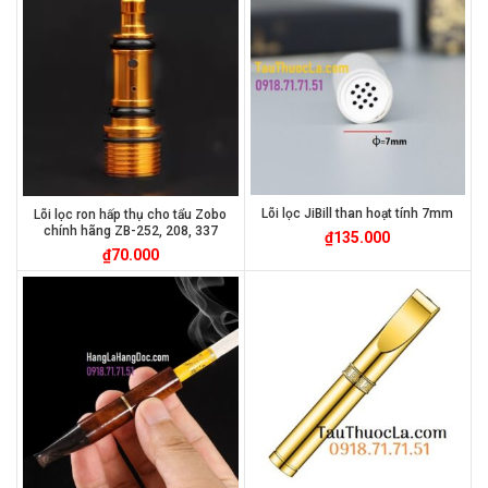
Lõi lọc JiBill than hoạt tính 7mm
Lõi lọc ron hấp thụ cho tẩu Zobo
chính hãng ZB-252, 208, 337
₫
135.000
₫
70.000