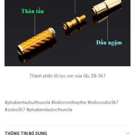
Thành phần lõi lọc ron của tẩu ZB-367
#phukientauhutthuocla #loilocronthaythe #loiloczobo367
#zobo367 #phukiendaulocthuocla
THÔNG TIN BỔ SUNG