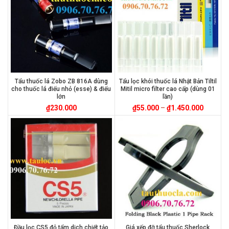
Tẩu thuốc lá Zobo ZB 816A dùng
Tẩu lọc khói thuốc lá Nhật Bản Tiltil
cho thuốc lá điếu nhỏ (esse) & điếu
Mitil micro filter cao cấp (dùng 01
lớn
lần)
₫
230.000
₫
55.000
–
₫
1.450.000
Đầu lọc CS5 đỏ tẩm dịch chiết tảo
Giá xếp đỡ tẩu thuốc Sherlock