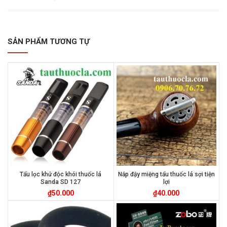
SẢN PHẨM TƯƠNG TỰ
Tẩu lọc khử độc khói thuốc lá
Nắp đậy miệng tẩu thuốc lá sợi tiện
Sanda SD 127
lợi
₫
50.000
₫
40.000