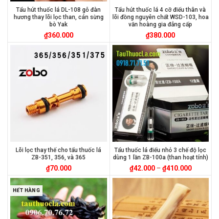
Tẩu hút thuốc lá DL-108 gỗ đàn
Tẩu hút thuốc lá 4 cỡ điếu thân và
hương thay lõi lọc than, cán sừng
lõi đồng nguyên chất WSD-103, hoa
bò Yak
văn hoàng gia đẳng cấp
₫
360.000
₫
380.000
Lõi lọc thay thế cho tẩu thuốc lá
Tẩu thuốc lá điếu nhỏ 3 chế độ lọc
ZB-351, 356, và 365
dùng 1 lần ZB-100a (than hoạt tính)
₫
70.000
₫
42.000
–
₫
410.000
HẾT HÀNG