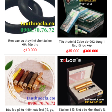
Ron cao su thay thế cho tẩu lọc
Tẩu thuốc lá Zobo zb-002 dùng 1
kiểu hấp thụ
lần, lõi lọc kép
₫
10.000
₫
35.000
–
₫
360.000
Đầu lọc gỗ tự nhiên các loại (lê, gụ,
Tẩu lọc 3 lõi khử độc khói thuốc lá