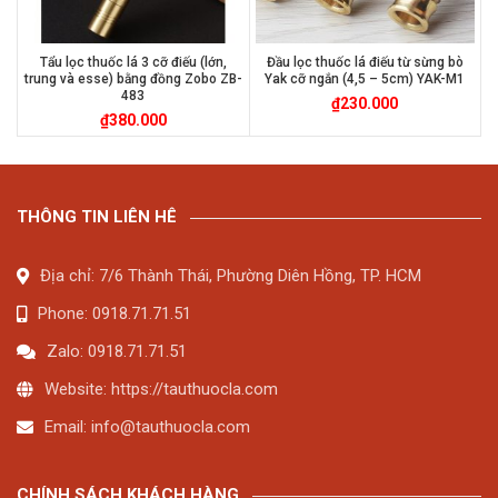
Tẩu lọc thuốc lá 3 cỡ điếu (lớn,
Đầu lọc thuốc lá điếu từ sừng bò
trung và esse) bằng đồng Zobo ZB-
Yak cỡ ngắn (4,5 – 5cm) YAK-M1
483
₫
230.000
₫
380.000
THÔNG TIN LIÊN HÊ
Địa chỉ: 7/6 Thành Thái, Phường Diên Hồng, TP. HCM
Phone: 0918.71.71.51
Zalo: 0918.71.71.51
Website: https://tauthuocla.com
Email:
info@tauthuocla.com
CHÍNH SÁCH KHÁCH HÀNG