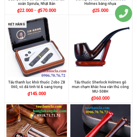
xoắn Spirula, Nhật Bản
Holmes bằng nhựa
₫
22.000
–
₫
570.000
₫
25.000
HẾT HÀNG
Tẩu thanh lọc khói thuốc Zobo ZB
Tẩu thuốc Sherlock Holmes gỗ
060, vỏ đá tinh tế & sang trọng
mun chạm khắc hoa văn thủ công
MU-508H
₫
145.000
₫
360.000