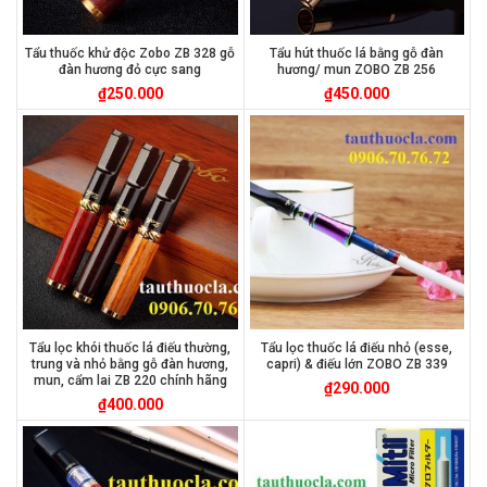
Tẩu thuốc khử độc Zobo ZB 328 gỗ
Tẩu hút thuốc lá bằng gỗ đàn
đàn hương đỏ cực sang
hương/ mun ZOBO ZB 256
₫
250.000
₫
450.000
Tẩu lọc khói thuốc lá điếu thường,
Tẩu lọc thuốc lá điếu nhỏ (esse,
trung và nhỏ bằng gỗ đàn hương,
capri) & điếu lớn ZOBO ZB 339
mun, cẩm lai ZB 220 chính hãng
₫
290.000
₫
400.000