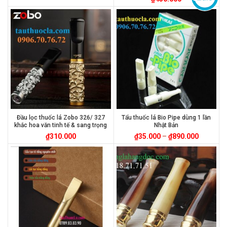
Đầu lọc thuốc lá Zobo 326/ 327
Tẩu thuốc lá Bio Pipe dùng 1 lần
khắc hoa văn tinh tế & sang trọng
Nhật Bản
₫
310.000
₫
35.000
–
₫
890.000