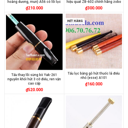
hoàng dương, mun) A56 có lõi lọc
hiệu quat ZB-602 chính hãng zobo
₫
210.000
₫
300.000
HẾT HÀNG
Tẩu lọc bằng gỗ hút thuốc lá điếu
Tẩu thay lõi sừng bò Yak-261
nhỏ (esse) A101
nguyên khối hút 3 cỡ điếu, ren vặn
cao cấp
₫
160.000
₫
520.000