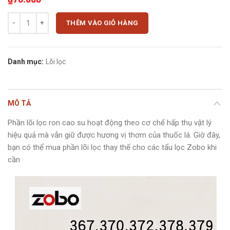
Lõi lọc thay thế cho tẩu hút thuốc lá ZB-367, ZB-372, ZB-379 số lượng
THÊM VÀO GIỎ HÀNG
Danh mục:
Lõi lọc
MÔ TẢ
Phần lõi lọc ron cao su hoạt động theo cơ chế hấp thụ vật lý
hiệu quả mà vẫn giữ được hương vị thơm của thuốc lá. Giờ đây,
bạn có thể mua phần lõi lọc thay thế cho các tẩu lọc Zobo khi
cần