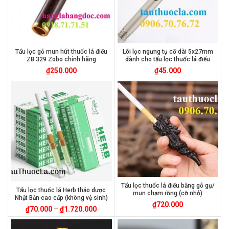
Tẩu lọc gỗ mun hút thuốc lá điếu
Lõi lọc ngưng tụ cỡ dài 5x27mm
ZB 329 Zobo chính hãng
dành cho tẩu lọc thuốc lá điếu
₫
250.000
₫
45.000
Tẩu lọc thuốc lá điếu bằng gỗ gụ/
Tẩu lọc thuốc lá Herb thảo dược
mun chạm rồng (cỡ nhỏ)
Nhật Bản cao cấp (không vệ sinh)
₫
720.000
₫
70.000
–
₫
1.720.000