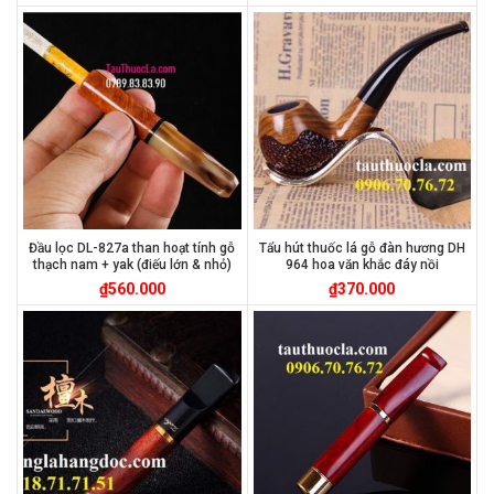
Đầu lọc DL-827a than hoạt tính gỗ
Tẩu hút thuốc lá gỗ đàn hương DH
thạch nam + yak (điếu lớn & nhỏ)
964 hoa văn khắc đáy nồi
₫
560.000
₫
370.000