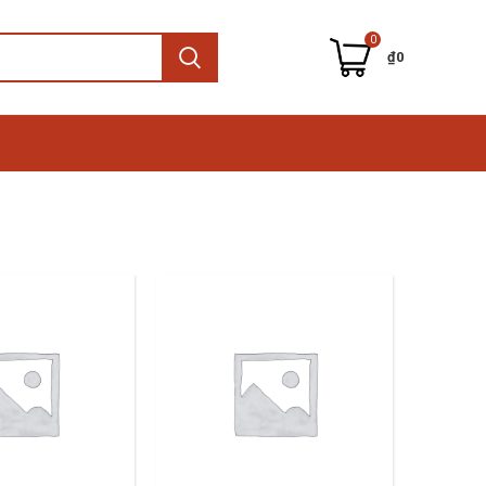
0
₫
0