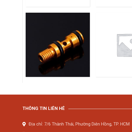
THÔNG TIN LIÊN HÊ
Địa chỉ: 7/6 Thành Thái, Phường Diên Hồng, TP. HCM