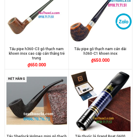
Tẩu pipe h360-C3 gỗ thạch nam
Tẩu pipe gỗ thạch nam cán dài
khoen inox cao cấp cán thẳng trẻ
h360-C1 khoen inox
trung
₫
650.000
₫
650.000
HẾT HÀNG
Tẩu Sherlock Holmes mini gỗ thạch
Tẩu thuốc lá Grand Boat G600