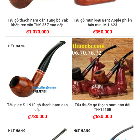
Tẩu gỗ thạch nam cán sừng bò Yak
Tẩu gỗ mun kiểu Bent Apple phiên
khớp ren vặn TNY-357 cao cấp
bản mini MU-623
₫
1.070.000
₫
350.000
HẾT HÀNG
Tẩu pipe S-1910 gỗ thạch nam cao
Tẩu thuốc gỗ thạch nam cán dài
cấp
TN-1510B
₫
780.000
₫
620.000
HẾT HÀNG
HẾT HÀNG