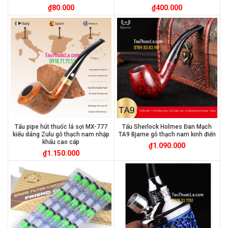
₫
80.000
₫
400.000
Tẩu pipe hút thuốc lá sợi MX-777
Tẩu Sherlock Holmes Đan Mạch
kiểu dáng Zulu gỗ thạch nam nhập
TA9 Bjarne gỗ thạch nam kinh điển
khẩu cao cấp
₫
1.090.000
₫
1.150.000