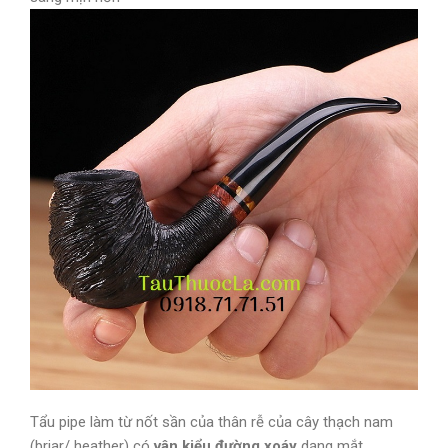
Tẩu pipe làm từ nốt sần của thân rễ của cây thạch nam
(briar/ heather) có
vân kiểu đường xoáy
dạng mắt