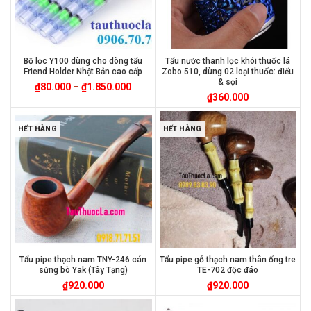
Bộ lọc Y100 dùng cho dòng tẩu
Tẩu nước thanh lọc khói thuốc lá
Friend Holder Nhật Bản cao cấp
Zobo 510, dùng 02 loại thuốc: điếu
& sợi
₫
80.000
–
₫
1.850.000
₫
360.000
HẾT HÀNG
HẾT HÀNG
Tẩu pipe thạch nam TNY-246 cán
Tẩu pipe gỗ thạch nam thân ống tre
sừng bò Yak (Tây Tạng)
TE-702 độc đáo
₫
920.000
₫
920.000