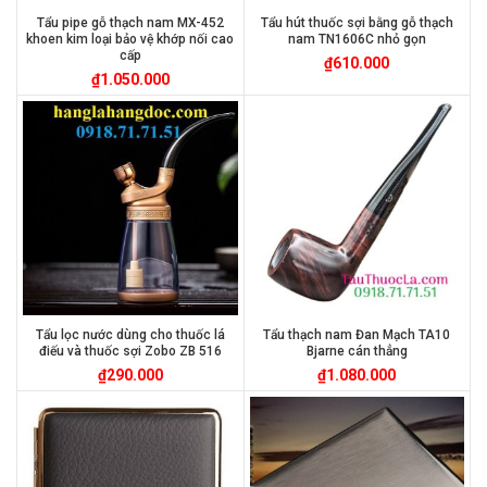
Tẩu pipe gỗ thạch nam MX-452
Tẩu hút thuốc sợi bằng gỗ thạch
khoen kim loại bảo vệ khớp nối cao
nam TN1606C nhỏ gọn
cấp
₫
610.000
₫
1.050.000
Tẩu lọc nước dùng cho thuốc lá
Tẩu thạch nam Đan Mạch TA10
điếu và thuốc sợi Zobo ZB 516
Bjarne cán thẳng
₫
290.000
₫
1.080.000