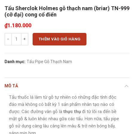
Tẩu Sherclok Holmes gỗ thạch nam (briar) TN-999
(cỡ đại) cong cổ điển
₫
1.180.000
Tẩu Sherclok Holmes gỗ thạch nam (briar) TN-999 (cỡ đại) cong cổ đi
THÊM VÀO GIỎ HÀNG
Danh mục:
Tẩu Pipe Gỗ Thạch Nam
MÔ TẢ
Tẩu thuốc lá làm từ gỗ tự nhiên có những đặc tính độc
đáo mà không có bất kỳ 1 sản phẩm nhân tạo nào có
được: Các đường vân gỗ là
thực thụ
đi từ lõi ra đến bề
mặt gỗ & luôn khác nhau gữa các tẩu. Hơn nữa, tẩu pipe
gỗ sử dụng càng lâu càng lên màu & trở nên bóng bẩy,
sáng mịn hơn