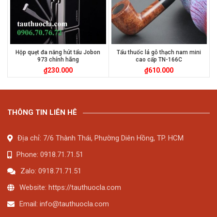
Hộp quẹt đa năng hút tẩu Jobon
Tẩu thuốc lá gỗ thạch nam mini
973 chính hãng
cao cấp TN-166C
₫
230.000
₫
610.000
THÔNG TIN LIÊN HÊ
Địa chỉ: 7/6 Thành Thái, Phường Diên Hồng, TP. HCM
Phone: 0918.71.71.51
Zalo: 0918.71.71.51
Website: https://tauthuocla.com
Email:
info@tauthuocla.com