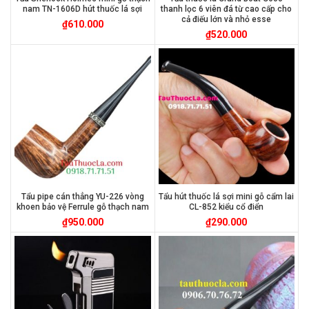
nam TN-1606D hút thuốc lá sợi
thanh lọc 6 viên đá từ cao cấp cho
cả điếu lớn và nhỏ esse
₫
610.000
₫
520.000
Tẩu pipe cán thẳng YU-226 vòng
Tẩu hút thuốc lá sợi mini gỗ cẩm lai
khoen bảo vệ Ferrule gỗ thạch nam
CL-852 kiểu cổ điển
₫
950.000
₫
290.000