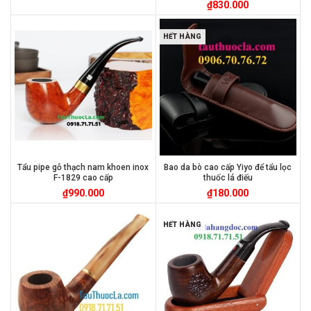
₫
830.000
HẾT HÀNG
Tẩu pipe gỗ thạch nam khoen inox
Bao da bò cao cấp Yiyo để tẩu lọc
F-1829 cao cấp
thuốc lá điếu
₫
990.000
₫
180.000
HẾT HÀNG