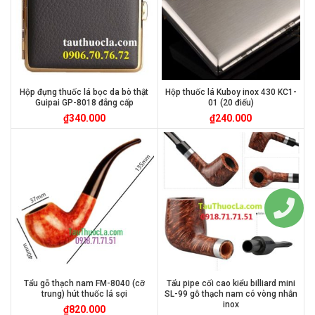
Hộp đựng thuốc lá bọc da bò thật
Hộp thuốc lá Kuboy inox 430 KC1-
Guipai GP-8018 đẳng cấp
01 (20 điếu)
₫
340.000
₫
240.000
Tẩu gỗ thạch nam FM-8040 (cỡ
Tẩu pipe cối cao kiểu billiard mini
trung) hút thuốc lá sợi
SL-99 gỗ thạch nam có vòng nhẫn
inox
₫
820.000