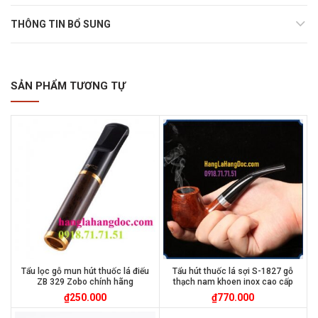
THÔNG TIN BỔ SUNG
SẢN PHẨM TƯƠNG TỰ
Tẩu lọc gỗ mun hút thuốc lá điếu
Tẩu hút thuốc lá sợi S-1827 gỗ
ZB 329 Zobo chính hãng
thạch nam khoen inox cao cấp
₫
250.000
₫
770.000