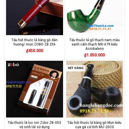
Tẩu hút thuốc lá bằng gỗ đàn
Tẩu thuốc lá gỗ thạch nam màu
hương/ mun ZOBO ZB 256
xanh cẩm thạch MX-679 kiểu
Acrobaleno
₫
450.000
₫
1.050.000
HẾT HÀNG
Tẩu thuốc lá lọc ron Zobo ZB-053
Tẩu hút thuốc lá bằng gỗ Mun kiểu
vệ sinh tái sử dụng
cựa gà cá tính MU-20CG