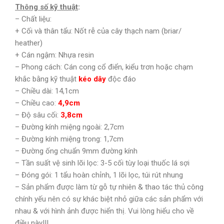
Thông số kỹ thuật
:
– Chất liệu:
+ Cối và thân tẩu: Nốt rễ của cây thạch nam (briar/
heather)
+ Cán ngậm: Nhựa resin
– Phong cách: Cán cong cổ điển, kiểu trơn hoặc chạm
khắc bằng kỹ thuật
kéo dây
độc đáo
– Chiều dài: 14,1cm
– Chiều cao:
4,9cm
– Độ sâu cối:
3,8cm
– Đường kính miệng ngoài: 2,7cm
– Đường kính miệng trong: 1,7cm
– Đường ống chuẩn 9mm đường kính
– Tần suất vệ sinh lõi lọc: 3-5 cối tùy loại thuốc lá sợi
– Đóng gói: 1 tẩu hoàn chỉnh, 1 lõi lọc, túi rút nhung
– Sản phẩm được làm từ gỗ tự nhiên & thao tác thủ công
chính yếu nên có sự khác biệt nhỏ giữa các sản phẩm với
nhau & với hình ảnh được hiển thị. Vui lòng hiểu cho về
điều này!!!