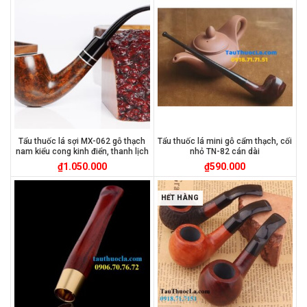
Tẩu thuốc lá sợi MX-062 gỗ thạch
Tẩu thuốc lá mini gỗ cẩm thạch, cối
nam kiểu cong kinh điển, thanh lịch
nhỏ TN-82 cán dài
₫
1.050.000
₫
590.000
HẾT HÀNG