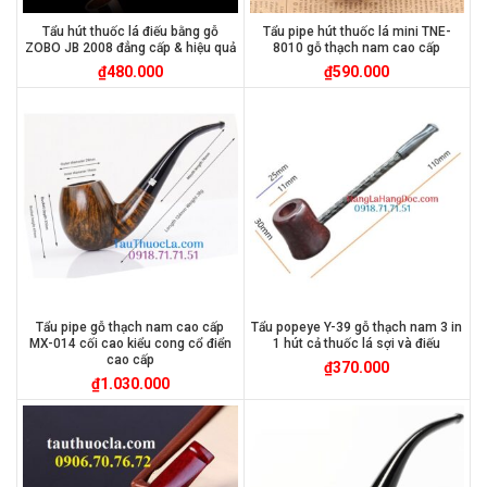
Tẩu hút thuốc lá điếu bằng gỗ
Tẩu pipe hút thuốc lá mini TNE-
ZOBO JB 2008 đẳng cấp & hiệu quả
8010 gỗ thạch nam cao cấp
₫
480.000
₫
590.000
Tẩu pipe gỗ thạch nam cao cấp
Tẩu popeye Y-39 gỗ thạch nam 3 in
MX-014 cối cao kiểu cong cổ điển
1 hút cả thuốc lá sợi và điếu
cao cấp
₫
370.000
₫
1.030.000