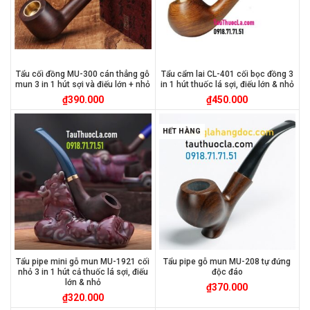
Tẩu cối đồng MU-300 cán thẳng gỗ
Tẩu cẩm lai CL-401 cối bọc đồng 3
mun 3 in 1 hút sợi và điếu lớn + nhỏ
in 1 hút thuốc lá sợi, điếu lớn & nhỏ
₫
390.000
₫
450.000
HẾT HÀNG
Tẩu pipe mini gỗ mun MU-1921 cối
Tẩu pipe gỗ mun MU-208 tự đứng
nhỏ 3 in 1 hút cả thuốc lá sợi, điếu
độc đáo
lớn & nhỏ
₫
370.000
₫
320.000