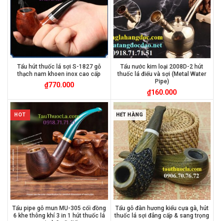
Tẩu hút thuốc lá sợi S-1827 gỗ
Tẩu nước kim loại 2008D-2 hút
thạch nam khoen inox cao cấp
thuốc lá điếu và sợi (Metal Water
Pipe)
₫
770.000
₫
160.000
HOT
HẾT HÀNG
Tẩu pipe gỗ mun MU-305 cối đồng
Tẩu gỗ đàn hương kiểu cựa gà, hút
6 khe thông khí 3 in 1 hút thuốc lá
thuốc lá sợi đẳng cấp & sang trọng