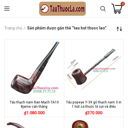
0
Trang chủ
Sản phẩm được gắn thẻ “tau hut thuoc lao”
Tẩu thạch nam Đan Mạch TA10
Tẩu popeye Y-39 gỗ thạch nam 3 in
Bjarne cán thẳng
1 hút cả thuốc lá sợi và điếu
₫
1.080.000
₫
370.000