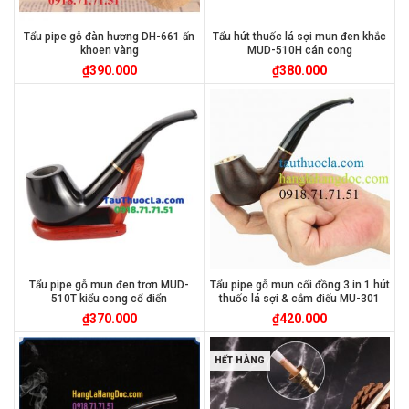
Tẩu pipe gỗ đàn hương DH-661 ấn
Tẩu hút thuốc lá sợi mun đen khắc
khoen vàng
MUD-510H cán cong
₫
390.000
₫
380.000
Tẩu pipe gỗ mun đen trơn MUD-
Tẩu pipe gỗ mun cối đồng 3 in 1 hút
510T kiểu cong cổ điển
thuốc lá sợi & cắm điếu MU-301
₫
370.000
₫
420.000
HẾT HÀNG