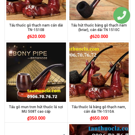
Tẩu thuốc gỗ thạch nam cán dài
Tẩu hút thuốc bằng gỗ thạch nam
TN-1510B
(briar), cán dài TN 1510C
₫
620.000
₫
620.000
Tẩu gỗ mun trơn hút thuốc lá sợi
Tẩu thuốc lá bằng gỗ thạch nam,
MU 508T cao cấp
cán dài TN-1510A
₫
350.000
₫
650.000