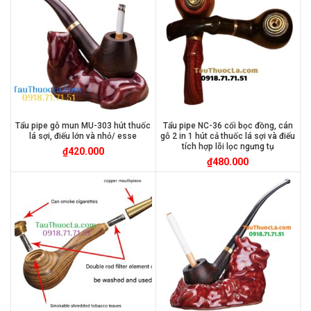
Tẩu pipe gỗ mun MU-303 hút thuốc
Tẩu pipe NC-36 cối bọc đồng, cán
lá sợi, điếu lớn và nhỏ/ esse
gỗ 2 in 1 hút cả thuốc lá sợi và điếu
tích hợp lõi lọc ngưng tụ
₫
420.000
₫
480.000