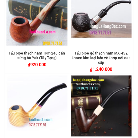
Tẩu pipe thạch nam TNY-246 cán
Tẩu pipe gỗ thạch nam MX-452
sừng bò Yak (Tây Tạng)
khoen kim loại bảo vệ khớp nối cao
cấp
₫
920.000
₫
1.240.000