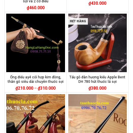
sợi và 2 cỡ điếu
₫
430.000
₫
460.000
HẾT HÀNG
Ống điếu ay4 cối hợp kim đồng,
Tẩu gỗ đàn hương kiểu Apple Bent
thân gỗ siêu dài chuyên thuốc sợi
DH 780 hút thuốc lá sợi
₫
210.000
–
₫
310.000
₫
380.000