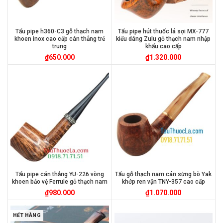
Tẩu pipe h360-C3 gỗ thạch nam
Tẩu pipe hút thuốc lá sợi MX-777
khoen inox cao cấp cán thẳng trẻ
kiểu dáng Zulu gỗ thạch nam nhập
trung
khẩu cao cấp
₫
650.000
₫
1.320.000
Tẩu pipe cán thẳng YU-226 vòng
Tẩu gỗ thạch nam cán sừng bò Yak
khoen bảo vệ Ferrule gỗ thạch nam
khớp ren vặn TNY-357 cao cấp
₫
980.000
₫
1.070.000
HẾT HÀNG