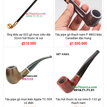
Ống điếu ay-032 gỗ mun siêu dài
Tẩu pipe gỗ thạch nam P-8852 kiểu
32cm hút thuốc lá sợi
Canadian đặc trưng
₫
310.000
₫
1.030.000
HẾT HÀNG
Tẩu pipe gỗ mun kiểu Apple TC-509
Tẩu hút thuốc lá sợi mini D-132 gỗ
cổ điển
thạch nam