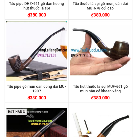
Tẩu pipe DHZ-661 gỗ đàn hương
Tẩu thuốc lá sợi gỗ mun, cán dài
hút thuốc lá sợi
MU-678 cối cao
₫
380.000
₫
380.000
Tẩu pipe gỗ mun cán cong dài MU-
Tẩu hút thuốc lá sợi MUF-661 gỗ
1907
mun nâu có khoen vàng
₫
330.000
₫
380.000
HẾT HÀNG