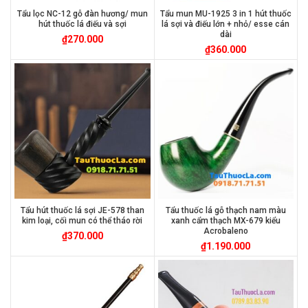
Tẩu lọc NC-12 gỗ đàn hương/ mun
Tẩu mun MU-1925 3 in 1 hút thuốc
hút thuốc lá điếu và sợi
lá sợi và điếu lớn + nhỏ/ esse cán
dài
₫
270.000
₫
360.000
Tẩu hút thuốc lá sợi JE-578 than
Tẩu thuốc lá gỗ thạch nam màu
kim loại, cối mun có thể tháo rời
xanh cẩm thạch MX-679 kiểu
Acrobaleno
₫
370.000
₫
1.190.000