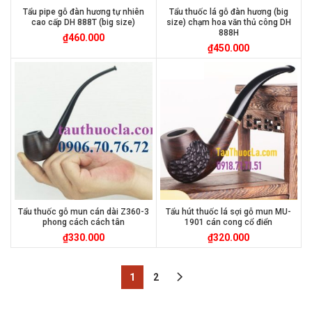
Tẩu pipe gỗ đàn hương tự nhiên
Tẩu thuốc lá gỗ đàn hương (big
cao cấp DH 888T (big size)
size) chạm hoa văn thủ công DH
888H
₫
460.000
₫
450.000
Tẩu thuốc gỗ mun cán dài Z360-3
Tẩu hút thuốc lá sợi gỗ mun MU-
phong cách cách tân
1901 cán cong cổ điển
₫
330.000
₫
320.000
1
2