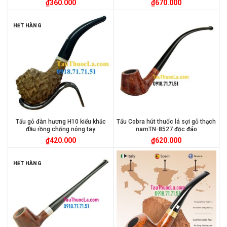
₫
360.000
₫
670.000
HẾT HÀNG
Tẩu gỗ đàn hương H10 kiểu khắc
Tẩu Cobra hút thuốc lá sợi gỗ thạch
đầu rồng chống nóng tay
namTN-8527 độc đáo
₫
420.000
₫
620.000
HẾT HÀNG