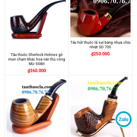
Tẩu hút thuốc lá sợi bằng nhựa chịu
nhiệt SD 735
₫
250.000
Tẩu thuốc Sherlock Holmes gỗ
mun chạm khắc hoa văn thủ công
MU-508H
₫
360.000