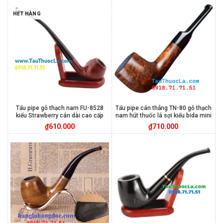
HẾT HÀNG
Tẩu pipe gỗ thạch nam FU-8528
Tẩu pipe cán thẳng TN-80 gỗ thạch
kiểu Strawberry cán dài cao cấp
nam hút thuốc lá sợi kiểu bida mini
₫
610.000
₫
710.000