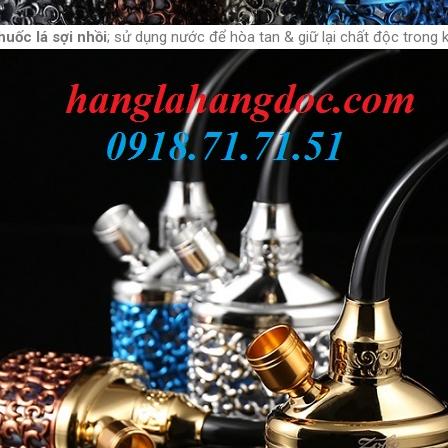
huốc lá sợi nhồi
; sử dụng nước để hòa tan & giữ lại chất độc trong 