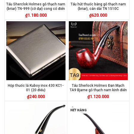
Tẩu Sherclok Holmes gỗ thạch nam
Tẩu hút thuốc bằng gỗ thạch nam
(briar) TN-999 (cỡ đại) cong cổ điển
(briar), cán dài TN 1510C
₫
1.180.000
₫
620.000
Hộp thuốc lá Kuboy inox 430 KC1-
Tẩu Sherlock Holmes Đan Mạch
01 (20 điếu)
TA9 Bjarne gỗ thạch nam kinh điển
₫
240.000
₫
1.120.000
HẾT HÀNG