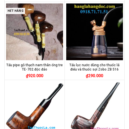
HẾT HÀNG
Tẩu pipe gỗ thạch nam thân ống tre
Tẩu lọc nước dùng cho thuốc lá
TE-702 độc đáo
điếu và thuốc sợi Zobo ZB 516
₫
920.000
₫
290.000