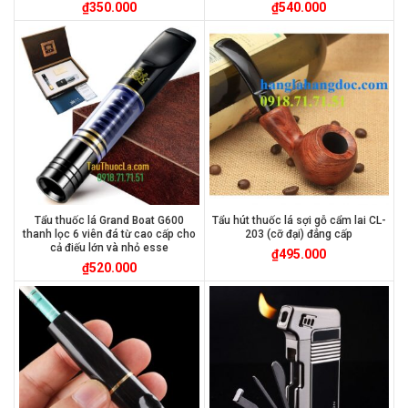
₫
350.000
₫
540.000
Tẩu thuốc lá Grand Boat G600
Tẩu hút thuốc lá sợi gỗ cẩm lai CL-
thanh lọc 6 viên đá từ cao cấp cho
203 (cỡ đại) đẳng cấp
cả điếu lớn và nhỏ esse
₫
495.000
₫
520.000