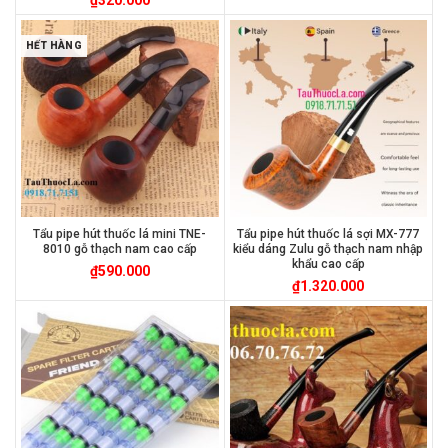
HẾT HÀNG
Tẩu pipe hút thuốc lá mini TNE-
Tẩu pipe hút thuốc lá sợi MX-777
8010 gỗ thạch nam cao cấp
kiểu dáng Zulu gỗ thạch nam nhập
khẩu cao cấp
₫
590.000
₫
1.320.000