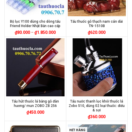
Bộ lọc Y100 dùng cho dòng tẩu
Tẩu thuốc gỗ thạch nam cán dài
Friend Holder Nhật Bản cao cấp
TN-1510B
₫
80.000
–
₫
1.850.000
₫
620.000
Tẩu hút thuốc lá bằng gỗ đàn
Tẩu nước thanh lọc khói thuốc lá
hương/ mun ZOBO ZB 256
Zobo 510, dùng 02 loại thuốc: điếu
& sợi
₫
450.000
₫
360.000
HẾT HÀNG