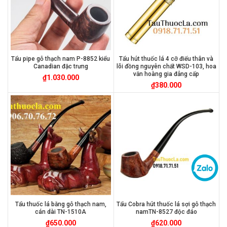
Tẩu pipe gỗ thạch nam P-8852 kiểu
Tẩu hút thuốc lá 4 cỡ điếu thân và
Canadian đặc trưng
lõi đồng nguyên chất WSD-103, hoa
văn hoàng gia đẳng cấp
₫
1.030.000
₫
380.000
Tẩu thuốc lá bằng gỗ thạch nam,
Tẩu Cobra hút thuốc lá sợi gỗ thạch
cán dài TN-1510A
namTN-8527 độc đáo
₫
650.000
₫
620.000