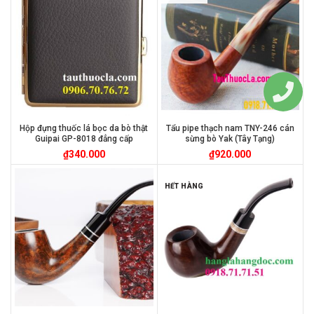
Hộp đựng thuốc lá bọc da bò thật
Tẩu pipe thạch nam TNY-246 cán
Guipai GP-8018 đẳng cấp
sừng bò Yak (Tây Tạng)
₫
340.000
₫
920.000
HẾT HÀNG