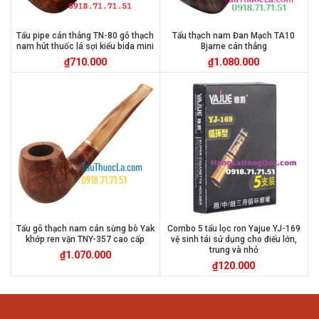
Tẩu pipe cán thẳng TN-80 gỗ thạch
Tẩu thạch nam Đan Mạch TA10
nam hút thuốc lá sợi kiểu bida mini
Bjarne cán thẳng
₫
710.000
₫
1.080.000
Tẩu gỗ thạch nam cán sừng bò Yak
Combo 5 tẩu lọc ron Yajue YJ-169
khớp ren vặn TNY-357 cao cấp
vệ sinh tái sử dụng cho điếu lớn,
trung và nhỏ
₫
1.070.000
₫
120.000