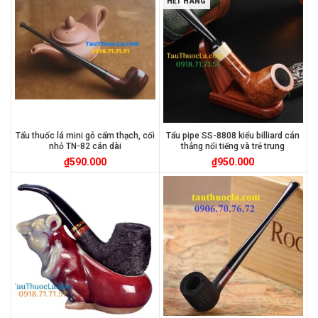
HẾT HÀNG
Tẩu thuốc lá mini gỗ cẩm thạch, cối
Tẩu pipe SS-8808 kiểu billiard cán
nhỏ TN-82 cán dài
thẳng nổi tiếng và trẻ trung
₫
590.000
₫
950.000