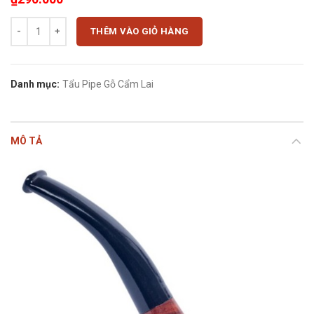
Tẩu hút thuốc lá sợi mini gỗ cẩm lai CL-852 kiểu cổ điển số lượng
THÊM VÀO GIỎ HÀNG
Danh mục:
Tẩu Pipe Gỗ Cẩm Lai
MÔ TẢ