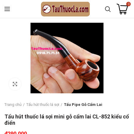
0
Click to enlarge
Trang chủ
Tẩu hút thuốc lá sợi
Tẩu Pipe Gỗ Cẩm Lai
Tẩu hút thuốc lá sợi mini gỗ cẩm lai CL-852 kiểu cổ
điển
₫
290.000