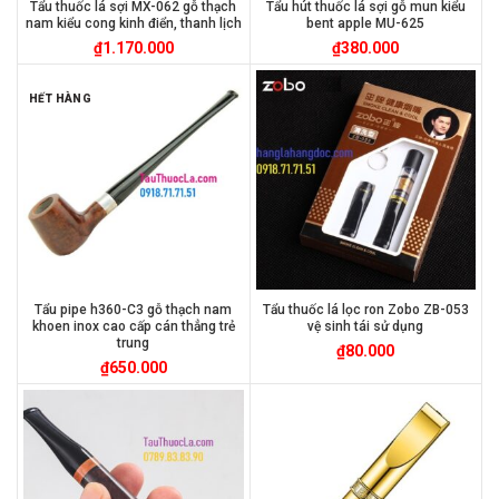
Tẩu thuốc lá sợi MX-062 gỗ thạch
Tẩu hút thuốc lá sợi gỗ mun kiểu
nam kiểu cong kinh điển, thanh lịch
bent apple MU-625
₫
1.170.000
₫
380.000
HẾT HÀNG
Tẩu pipe h360-C3 gỗ thạch nam
Tẩu thuốc lá lọc ron Zobo ZB-053
khoen inox cao cấp cán thẳng trẻ
vệ sinh tái sử dụng
trung
₫
80.000
₫
650.000