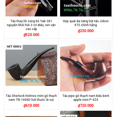
Tẩu thay lõi sừng bò Yak-261
Hộp quẹt đa năng hút tẩu Jobon
nguyên khối hút 3 cỡ điếu, ren vặn
973 chính hãng
cao cấp
₫
230.000
₫
520.000
HẾT HÀNG
Tẩu Sherlock Holmes mini gỗ thạch
Tẩu pipe gỗ thạch nam kiểu bent
nam TN-1606D hút thuốc lá sợi
apple mini P-623
₫
610.000
₫
720.000