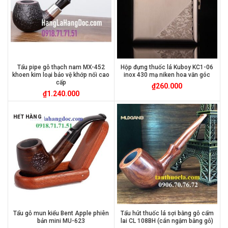
Tẩu pipe gỗ thạch nam MX-452
Hộp đựng thuốc lá Kuboy KC1-06
khoen kim loại bảo vệ khớp nối cao
inox 430 mạ niken hoa văn góc
cấp
₫
260.000
₫
1.240.000
HẾT HÀNG
Tẩu gỗ mun kiểu Bent Apple phiên
Tẩu hút thuốc lá sợi bằng gỗ cẩm
bản mini MU-623
lai CL 108BH (cán ngậm bằng gỗ)