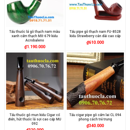
Tẩu thuốc lá gỗ thạch nam màu
Tẩu pipe gỗ thạch nam FU-8528
xanh cẩm thạch MX-679 kiểu
kiểu Strawberry cán dài cao cấp
Acrobaleno
₫
610.000
₫
1.190.000
Tẩu thuốc gỗ mun kiểu Cigar cổ
Tẩu cigar pipe gỗ cẩm lai CL 094
điển, hút thuốc lá sợi cao cấp MU
phong cách trẻ trung
092
₫
340.000
₫
320.000