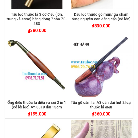
Tẩu lọc thuốc lá 3 cỡ điếu (lớn,
Đầu lọc thuốc gỗ mun/ gụ chạm
trung và esse) bằng đồng Zobo ZB-
rồng nguyên con đẳng cấp (cỡ lớn)
483
₫
830.000
₫
380.000
HẾT HÀNG
Ống điếu thuốc lá điếu và sợi 2 in 1
Tẩu gỗ cẩm lai A3 cán dài hút 2 loại
(có lõi lọc) AY-0019 dài 15cm
thuốc lá điếu
₫
195.000
₫
360.000