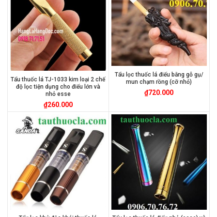
Tẩu lọc thuốc lá điếu bằng gỗ gụ/
Tẩu thuốc lá TJ-1033 kim loại 2 chế
mun chạm rồng (cỡ nhỏ)
độ lọc tiện dụng cho điếu lớn và
₫
720.000
nhỏ esse
₫
260.000