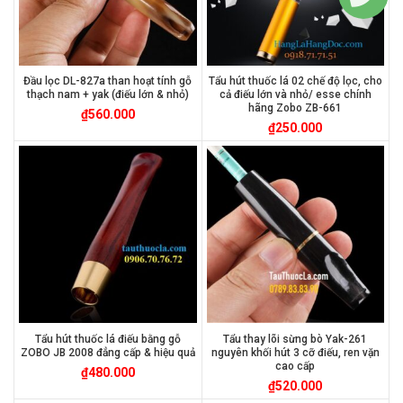
Đầu lọc DL-827a than hoạt tính gỗ
Tẩu hút thuốc lá 02 chế độ lọc, cho
thạch nam + yak (điếu lớn & nhỏ)
cả điếu lớn và nhỏ/ esse chính
hãng Zobo ZB-661
₫
560.000
₫
250.000
Tẩu hút thuốc lá điếu bằng gỗ
Tẩu thay lõi sừng bò Yak-261
ZOBO JB 2008 đẳng cấp & hiệu quả
nguyên khối hút 3 cỡ điếu, ren vặn
cao cấp
₫
480.000
₫
520.000