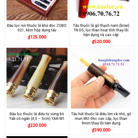
Đầu lọc ron thuốc lá khử độc ZOBO
Tẩu thuốc lá gỗ thạch nam (briar)
021, kèm hộp đựng tẩu
TN D5, lọc than hoạt tính thay lõi
tiện dụng và cao cấp
₫
125.000
₫
520.000
Đầu lọc thuốc lá điếu từ sừng bò
Tẩu hút thuốc lá điếu lớn và nhỏ, gỗ
Yak cỡ ngắn (4,5 – 5cm) YAK-M1
mun MU-06c cao cấp, lọc than
9mm thay lõi tiện dụng
₫
230.000
₫
390.000