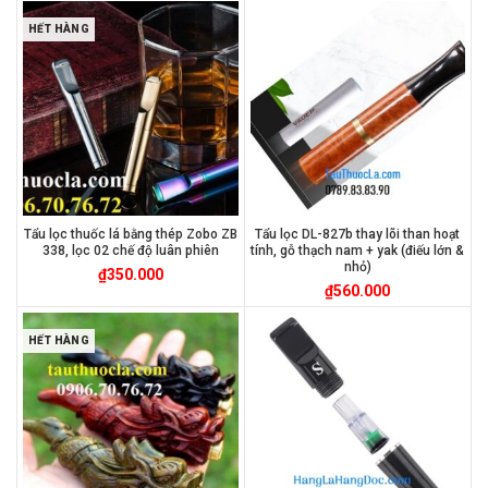
HẾT HÀNG
Tẩu lọc thuốc lá bằng thép Zobo ZB
Tẩu lọc DL-827b thay lõi than hoạt
338, lọc 02 chế độ luân phiên
tính, gỗ thạch nam + yak (điếu lớn &
nhỏ)
₫
350.000
₫
560.000
HẾT HÀNG