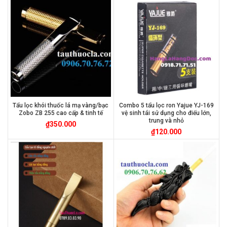
Tẩu lọc khói thuốc lá mạ vàng/bạc
Combo 5 tẩu lọc ron Yajue YJ-169
Zobo ZB 255 cao cấp & tinh tế
vệ sinh tái sử dụng cho điếu lớn,
trung và nhỏ
₫
350.000
₫
120.000