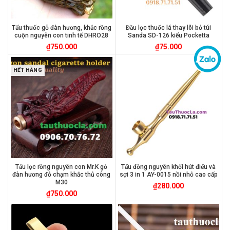
Tẩu thuốc gỗ đàn hương, khắc rồng
Đầu lọc thuốc lá thay lõi bỏ túi
cuộn nguyên con tinh tế DHRO28
Sanda SD-126 kiểu Pocketta
₫
750.000
₫
75.000
HẾT HÀNG
Tẩu lọc rồng nguyên con Mr.K gỗ
Tẩu đồng nguyên khối hút điếu và
đàn hương đỏ chạm khắc thủ công
sợi 3 in 1 AY-0015 nồi nhỏ cao cấp
M30
₫
280.000
₫
750.000