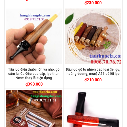
₫
230.000
Tẩu lọc điếu thuốc lớn và nhỏ, gỗ
Đầu lọc gỗ tự nhiên các loại (lê, gụ,
cẩm lai CL-06c cao cấp, lọc than
hoàng dương, mun) A56 có lõi lọc
9mm thay lõi tiện dụng
₫
210.000
₫
390.000