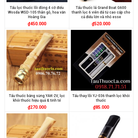
Tẩu lọc thuốc lõi đồng 4 cỡ điếu
Tẩu thuốc lá Grand Boat G600
Wosda WSD-105 thân gỗ, hoa văn
thanh lọc 6 viên đá từ cao cấp cho
Hoàng Gia
cả điếu lớn và nhỏ esse
₫
450.000
₫
520.000
Tẩu thuốc bằng sừng YAK-2V, lọc
Tẩu thay lõi YJ-036 thanh lọc khói
khói thuốc hiệu quả & tinh tế
thuốc
₫
270.000
₫
85.000