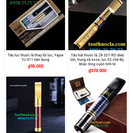
Tẩu lọc thuốc lá thay lõi lọc, Yajue
Tẩu hút thuốc lá ZB 337-RO điếu
YJ-011 tiện dụng
lớn, trung và esse, lọc 02 chế độ,
khắc rồng cuộn tinh tế
₫
95.000
₫
370.000