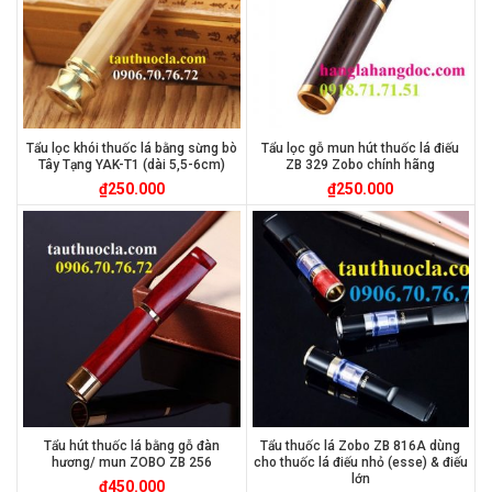
Tẩu lọc khói thuốc lá bằng sừng bò
Tẩu lọc gỗ mun hút thuốc lá điếu
Tây Tạng YAK-T1 (dài 5,5-6cm)
ZB 329 Zobo chính hãng
₫
250.000
₫
250.000
Tẩu hút thuốc lá bằng gỗ đàn
Tẩu thuốc lá Zobo ZB 816A dùng
hương/ mun ZOBO ZB 256
cho thuốc lá điếu nhỏ (esse) & điếu
lớn
₫
450.000