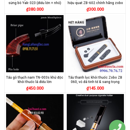
sừng bò Yak-323 (điếu lớn + nhỏ)
hiệu quat ZB-602 chính hãng zobo
₫
380.000
₫
300.000
HẾT HÀNG
Tẩu gỗ thạch nam TN-003s khử độc
Tẩu thanh lọc khói thuốc Zobo ZB
khói thuốc lá điếu lớn
060, vỏ đá tinh tế & sang trọng
₫
450.000
₫
145.000