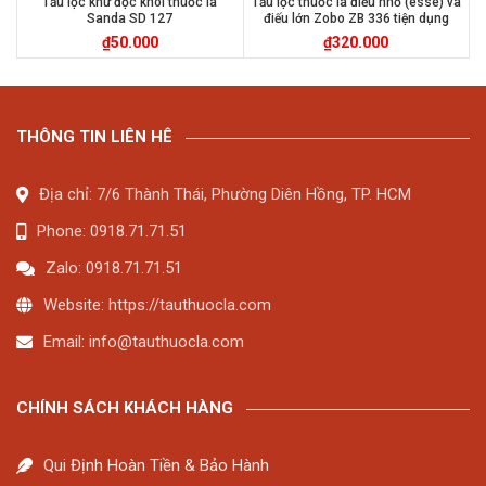
Tẩu lọc khử độc khói thuốc lá
Tẩu lọc thuốc lá điếu nhỏ (esse) và
Sanda SD 127
điếu lớn Zobo ZB 336 tiện dụng
₫
50.000
₫
320.000
THÔNG TIN LIÊN HÊ
Địa chỉ: 7/6 Thành Thái, Phường Diên Hồng, TP. HCM
Phone: 0918.71.71.51
Zalo: 0918.71.71.51
Website: https://tauthuocla.com
Email:
info@tauthuocla.com
CHÍNH SÁCH KHÁCH HÀNG
Qui Định Hoàn Tiền & Bảo Hành