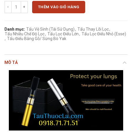
Tẩu thuốc lá điếu lớn 2 lõi lọc Yajue YJ-016 số lượng
THÊM VÀO GIỎ HÀNG
Danh mục:
Tẩu Vệ Sinh (Tái Sử Dụng)
,
Tẩu Thay Lõi Lọc
,
Tẩu Nhiều Chế Độ Lọc
,
Tẩu Lọc Điếu Lớn
,
Tẩu Lọc Điếu Nhỏ (Esse)
,
Tẩu Điếu Bằng Gỗ/ Sừng Bò Yak
MÔ TẢ