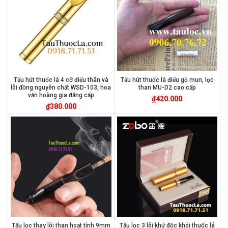
Tẩu hút thuốc lá 4 cỡ điếu thân và
Tẩu hút thuốc lá điếu gỗ mun, lọc
lõi đồng nguyên chất WSD-103, hoa
than MU-D2 cao cấp
văn hoàng gia đẳng cấp
₫
420.000
₫
380.000
Tẩu lọc thay lõi than hoạt tính 9mm
Tẩu lọc 3 lõi khử độc khói thuốc lá