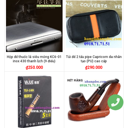
Hộp để thuốc lá siêu mỏng KC6-01
Túi để 2 tẩu pipe Capricorn da nhân
inox 430 thanh lịch (9 điếu)
tạo (PU) cao cấp
₫
250.000
₫
290.000
HẾT HÀNG