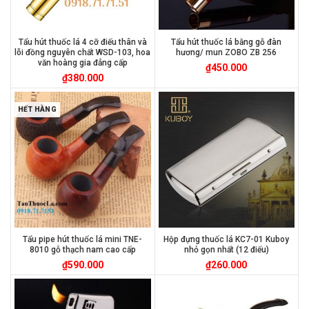
Tẩu hút thuốc lá 4 cỡ điếu thân và
Tẩu hút thuốc lá bằng gỗ đàn
lõi đồng nguyên chất WSD-103, hoa
hương/ mun ZOBO ZB 256
văn hoàng gia đẳng cấp
₫
450.000
₫
380.000
HẾT HÀNG
Tẩu pipe hút thuốc lá mini TNE-
Hộp đựng thuốc lá KC7-01 Kuboy
8010 gỗ thạch nam cao cấp
nhỏ gọn nhất (12 điếu)
₫
590.000
₫
260.000