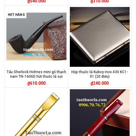
₫
540.000
₫
310.000
HẾT HÀNG
Tẩu Sherlock Holmes mini gỗ thạch
Hộp thuốc lá Kuboy inox 430 KC1-
nam TN-1606D hút thuốc lá sợi
01 (20 điếu)
₫
610.000
₫
240.000