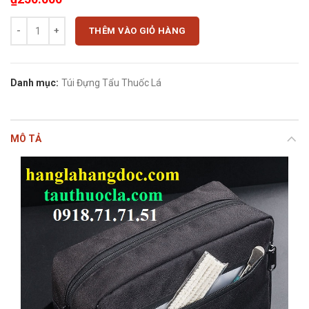
Túi vải bạt dầy HG-22 đựng 4 tẩu và phụ kiện (cỡ lớn) có quai xách hô
THÊM VÀO GIỎ HÀNG
Danh mục:
Túi Đựng Tẩu Thuốc Lá
MÔ TẢ