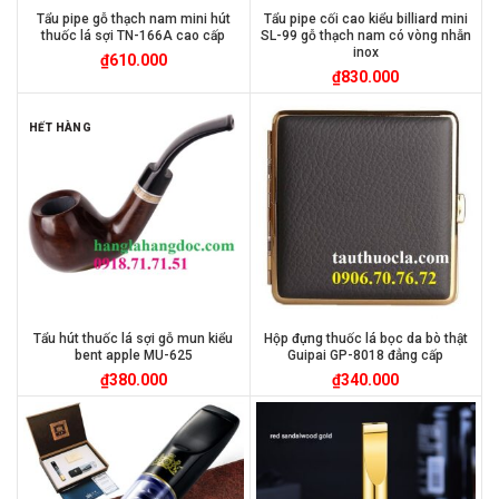
Tẩu pipe gỗ thạch nam mini hút
Tẩu pipe cối cao kiểu billiard mini
thuốc lá sợi TN-166A cao cấp
SL-99 gỗ thạch nam có vòng nhẫn
inox
₫
610.000
₫
830.000
HẾT HÀNG
Tẩu hút thuốc lá sợi gỗ mun kiểu
Hộp đựng thuốc lá bọc da bò thật
bent apple MU-625
Guipai GP-8018 đẳng cấp
₫
380.000
₫
340.000