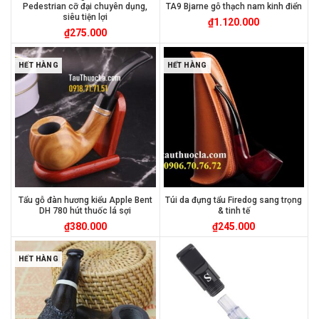
Pedestrian cỡ đại chuyên dụng,
TA9 Bjarne gỗ thạch nam kinh điển
siêu tiện lợi
₫
1.120.000
₫
275.000
HẾT HÀNG
HẾT HÀNG
Tẩu gỗ đàn hương kiểu Apple Bent
Túi da đựng tẩu Firedog sang trọng
DH 780 hút thuốc lá sợi
& tinh tế
₫
380.000
₫
245.000
HẾT HÀNG