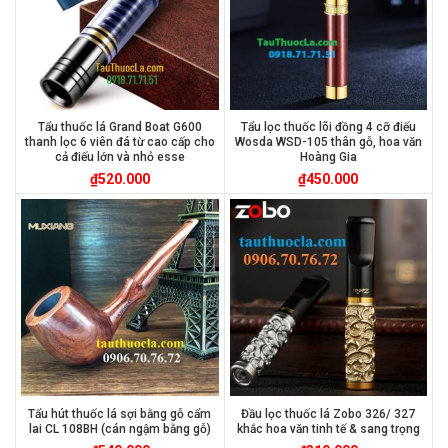
Tẩu thuốc lá Grand Boat G600
Tẩu lọc thuốc lõi đồng 4 cỡ điếu
thanh lọc 6 viên đá từ cao cấp cho
Wosda WSD-105 thân gỗ, hoa văn
cả điếu lớn và nhỏ esse
Hoàng Gia
₫
520.000
₫
450.000
Tẩu hút thuốc lá sợi bằng gỗ cẩm
Đầu lọc thuốc lá Zobo 326/ 327
lai CL 108BH (cán ngậm bằng gỗ)
khắc hoa văn tinh tế & sang trọng