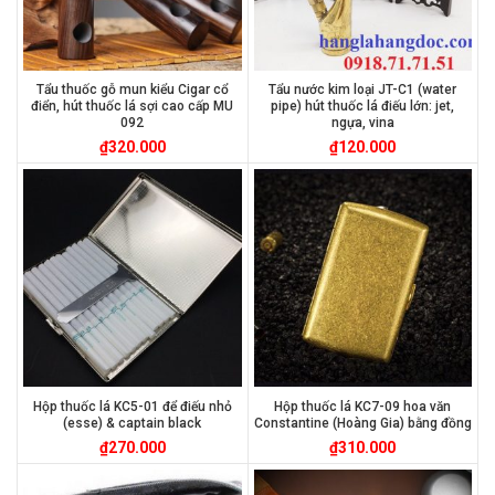
Tẩu thuốc gỗ mun kiểu Cigar cổ
Tẩu nước kim loại JT-C1 (water
điển, hút thuốc lá sợi cao cấp MU
pipe) hút thuốc lá điếu lớn: jet,
092
ngựa, vina
₫
320.000
₫
120.000
Hộp thuốc lá KC5-01 để điếu nhỏ
Hộp thuốc lá KC7-09 hoa văn
(esse) & captain black
Constantine (Hoàng Gia) bằng đồng
₫
270.000
₫
310.000