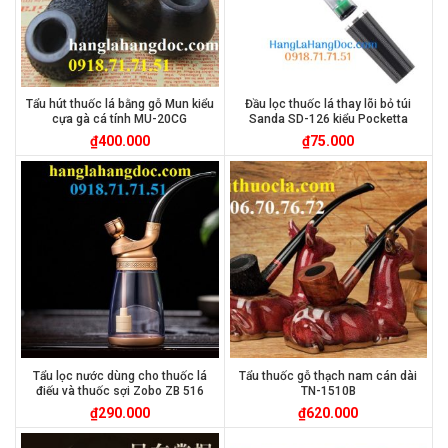
Tẩu hút thuốc lá bằng gỗ Mun kiểu
Đầu lọc thuốc lá thay lõi bỏ túi
cựa gà cá tính MU-20CG
Sanda SD-126 kiểu Pocketta
₫
400.000
₫
75.000
Tẩu lọc nước dùng cho thuốc lá
Tẩu thuốc gỗ thạch nam cán dài
điếu và thuốc sợi Zobo ZB 516
TN-1510B
₫
290.000
₫
620.000