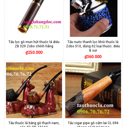
Tẩu lọc gỗ mun hút thuốc lá điếu
Tẩu nước thanh lọc khói thuốc lá
ZB 329 Zobo chính hãng
Zobo 510, dùng 02 loại thuốc: điếu
& sợi
₫
250.000
₫
360.000
Tẩu thuốc lá bằng gỗ thạch nam,
Tẩu cigar pipe gỗ cẩm lai CL 094