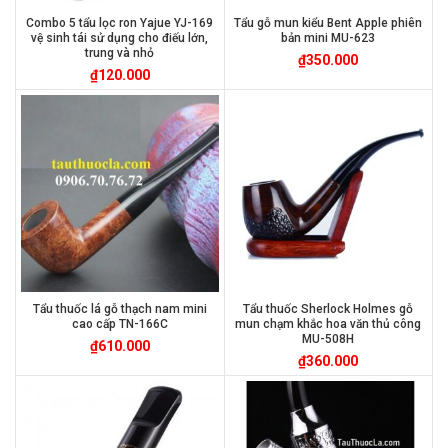
Combo 5 tẩu lọc ron Yajue YJ-169
Tẩu gỗ mun kiểu Bent Apple phiên
vệ sinh tái sử dụng cho điếu lớn,
bản mini MU-623
trung và nhỏ
₫
350.000
₫
120.000
Tẩu thuốc lá gỗ thạch nam mini
Tẩu thuốc Sherlock Holmes gỗ
cao cấp TN-166C
mun chạm khắc hoa văn thủ công
MU-508H
₫
610.000
₫
360.000