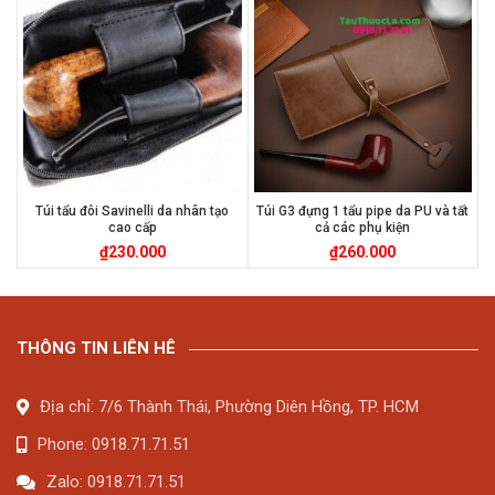
Túi tẩu đôi Savinelli da nhân tạo
Túi G3 đựng 1 tẩu pipe da PU và tất
cao cấp
cả các phụ kiện
₫
230.000
₫
260.000
THÔNG TIN LIÊN HÊ
Địa chỉ: 7/6 Thành Thái, Phường Diên Hồng, TP. HCM
Phone: 0918.71.71.51
Zalo: 0918.71.71.51