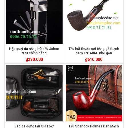
Hộp quẹt đa năng hút tẩu Jobon
Tẩu hút thuốc sợi bằng gỗ thạch
973 chính hãng
nam TN1606C nhỏ gọn
₫
230.000
₫
610.000
Bao da đựng tẩu Old Fox/
Tẩu Sherlock Holmes Đan Mạch