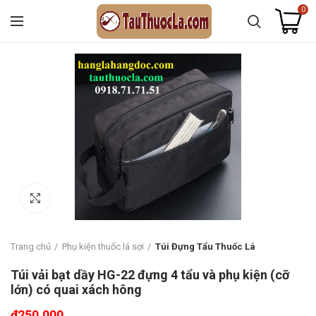
0
Click to enlarge
Trang chủ
Phụ kiện thuốc lá sợi
Túi Đựng Tẩu Thuốc Lá
Túi vải bạt dầy HG-22 đựng 4 tẩu và phụ kiện (cỡ
lớn) có quai xách hông
₫
250.000