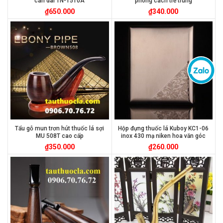
cán dài TN-1510A
phong cách trẻ trung
₫
650.000
₫
340.000
Tẩu gỗ mun trơn hút thuốc lá sợi
Hộp đựng thuốc lá Kuboy KC1-06
MU 508T cao cấp
inox 430 mạ niken hoa văn góc
₫
350.000
₫
260.000