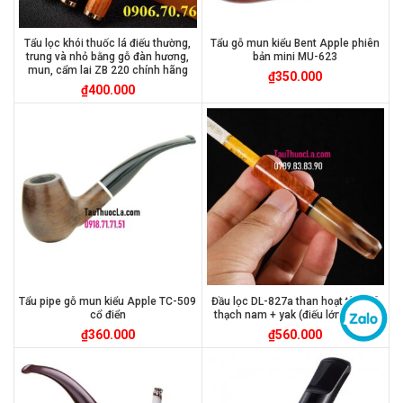
Tẩu lọc khói thuốc lá điếu thường,
Tẩu gỗ mun kiểu Bent Apple phiên
trung và nhỏ bằng gỗ đàn hương,
bản mini MU-623
mun, cẩm lai ZB 220 chính hãng
₫
350.000
₫
400.000
Tẩu pipe gỗ mun kiểu Apple TC-509
Đầu lọc DL-827a than hoạt tính gỗ
cổ điển
thạch nam + yak (điếu lớn & nhỏ)
₫
360.000
₫
560.000