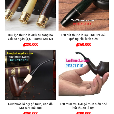
Đầu lọc thuốc lá điếu từ sừng bò
Tẩu hút thuốc lá sợi TNG-09 kiểu
Yak cỡ ngắn (4,5 – 5cm) YAK-M1
quả ngư lôi kinh điển
₫
230.000
₫
360.000
Tẩu thuốc lá sợi gỗ mun, cán dài
Tẩu mun MU CJI gỗ mun siêu nhỏ
MU-678 cối cao
hút thuốc lá sợi
₫
380.000
₫
300.000