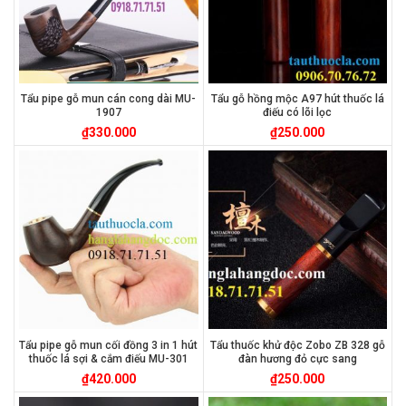
Tẩu pipe gỗ mun cán cong dài MU-
Tẩu gỗ hồng mộc A97 hút thuốc lá
1907
điếu có lõi lọc
₫
330.000
₫
250.000
Tẩu pipe gỗ mun cối đồng 3 in 1 hút
Tẩu thuốc khử độc Zobo ZB 328 gỗ
thuốc lá sợi & cắm điếu MU-301
đàn hương đỏ cực sang
₫
420.000
₫
250.000