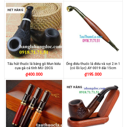
HẾT HÀNG
Tẩu hút thuốc lá bằng gỗ Mun kiểu
Ống điếu thuốc lá điếu và sợi 2 in 1
cựa gà cá tính MU-20CG
(có lõi lọc) AY-0019 dài 15cm
₫
400.000
₫
195.000
HẾT HÀNG