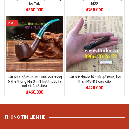
bò Yak
M30
₫
360.000
₫
750.000
HOT
Tẩu pipe gỗ mun MU-305 cối đồng
Tẩu hút thuốc lá điếu gỗ mun, lọc
6 khe thông khí 3 in 1 hút thuốc lá
than MU-D2 cao cấp
sợi và 2 cỡ điếu
₫
420.000
₫
460.000
THÔNG TIN LIÊN HÊ