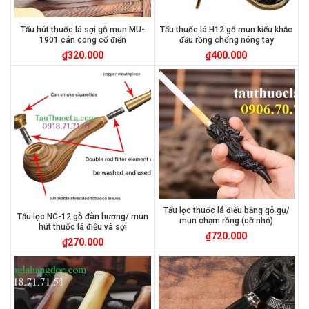
Tẩu hút thuốc lá sợi gỗ mun MU-
Tẩu thuốc lá H12 gỗ mun kiểu khắc
1901 cán cong cổ điển
đầu rồng chống nóng tay
₫
320.000
₫
400.000
Tẩu lọc thuốc lá điếu bằng gỗ gụ/
Tẩu lọc NC-12 gỗ đàn hương/ mun
mun chạm rồng (cỡ nhỏ)
hút thuốc lá điếu và sợi
₫
720.000
₫
270.000