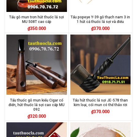
Tẩu gỗ mun trơn hút thuốc lá sợi
Tẩu popeye Y-39 gỗ thạch nam 3 in
MU 508T cao cấp
1 hút cả thuốc lá sợi và điếu
₫
350.000
₫
370.000
Tẩu thuốc gỗ mun kiểu Cigar cổ
Tẩu hút thuốc lá sợi JE-578 than
điển, hút thuốc lá sợi cao cấp MU
kim loại, cối mun có thể tháo rời
092
₫
370.000
₫
320.000