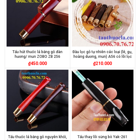
Tẩu hút thuốc lá bằng gỗ đàn
Đầu lọc gỗ tự nhiên các loại (lê, gụ,
hương/ mun ZOBO ZB 256
hoàng dương, mun) A56 có lõi lọc
₫
450.000
₫
210.000
Tẩu thuốc lá bằng gỗ nguyên khối,
Tẩu thay lõi sừng bò Yak-261