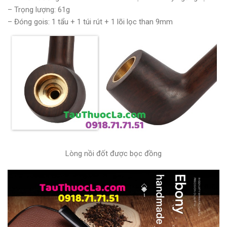
– Trọng lượng: 61g
– Đóng gois: 1 tẩu + 1 túi rút + 1 lõi lọc than 9mm
Lòng nồi đốt được bọc đồng