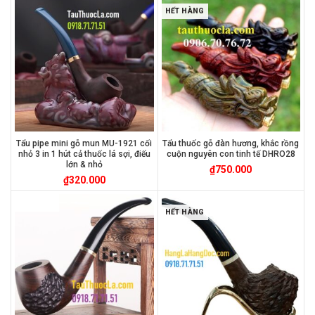
HẾT HÀNG
Tẩu pipe mini gỗ mun MU-1921 cối
Tẩu thuốc gỗ đàn hương, khắc rồng
nhỏ 3 in 1 hút cả thuốc lá sợi, điếu
cuộn nguyên con tinh tế DHRO28
lớn & nhỏ
₫
750.000
₫
320.000
HẾT HÀNG