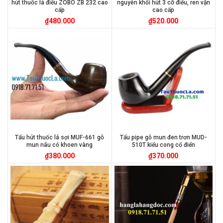
hút thuốc lá điếu ZOBO ZB 232 cao
nguyên khối hút 3 cỡ điếu, ren vặn
cấp
cao cấp
₫
480.000
₫
520.000
Tẩu hút thuốc lá sợi MUF-661 gỗ
Tẩu pipe gỗ mun đen trơn MUD-
mun nâu có khoen vàng
510T kiểu cong cổ điển
₫
380.000
₫
370.000