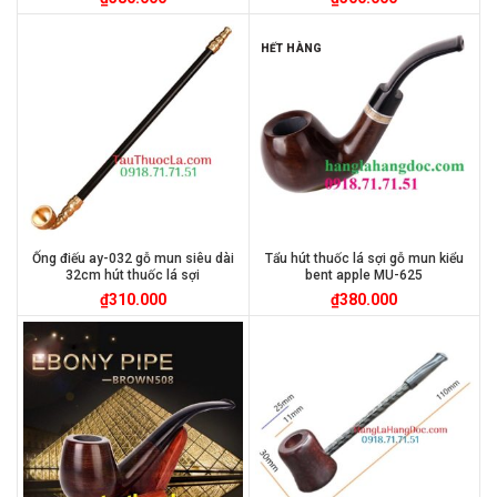
HẾT HÀNG
Ống điếu ay-032 gỗ mun siêu dài
Tẩu hút thuốc lá sợi gỗ mun kiểu
32cm hút thuốc lá sợi
bent apple MU-625
₫
310.000
₫
380.000