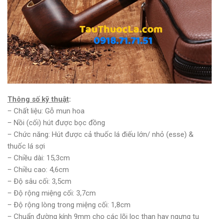
Thông số kỹ thuật
:
– Chất liệu: Gỗ mun hoa
– Nồi (cối) hút được bọc đồng
– Chức năng: Hút được cả thuốc lá điếu lớn/ nhỏ (esse) &
thuốc lá sợi
– Chiều dài: 15,3cm
– Chiều cao: 4,6cm
– Độ sâu cối: 3,5cm
– Độ rộng miệng cối: 3,7cm
– Độ rộng lòng trong miệng cối: 1,8cm
– Chuẩn đường kính 9mm cho các lõi lọc than hay ngưng tụ