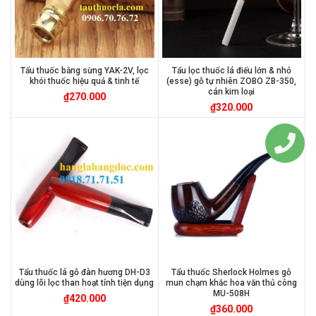
Tẩu thuốc bằng sừng YAK-2V, lọc
Tẩu lọc thuốc lá điếu lớn & nhỏ
khói thuốc hiệu quả & tinh tế
(esse) gỗ tự nhiên ZOBO ZB-350,
cán kim loại
₫
270.000
₫
320.000
Tẩu thuốc lá gỗ đàn hương DH-D3
Tẩu thuốc Sherlock Holmes gỗ
dùng lõi lọc than hoạt tính tiện dụng
mun chạm khắc hoa văn thủ công
MU-508H
₫
420.000
₫
360.000