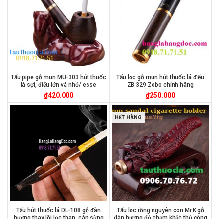
Tẩu pipe gỗ mun MU-303 hút thuốc
Tẩu lọc gỗ mun hút thuốc lá điếu
lá sợi, điếu lớn và nhỏ/ esse
ZB 329 Zobo chính hãng
₫
420.000
₫
250.000
HẾT HÀNG
Tẩu hút thuốc lá DL-108 gỗ đàn
Tẩu lọc rồng nguyên con Mr.K gỗ
hương thay lõi lọc than, cán sừng
đàn hương đỏ chạm khắc thủ công