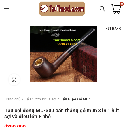
0
HẾT HÀNG
Click to enlarge
Trang chủ
Tẩu hút thuốc lá sợi
Tẩu Pipe Gỗ Mun
Tẩu cối đồng MU-300 cán thẳng gỗ mun 3 in 1 hút
sợi và điếu lớn + nhỏ
₫
390.000