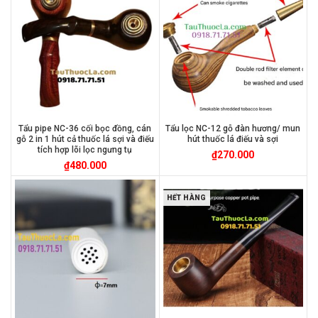
Tẩu pipe NC-36 cối bọc đồng, cán
Tẩu lọc NC-12 gỗ đàn hương/ mun
gỗ 2 in 1 hút cả thuốc lá sợi và điếu
hút thuốc lá điếu và sợi
tích hợp lõi lọc ngưng tụ
₫
270.000
₫
480.000
HẾT HÀNG