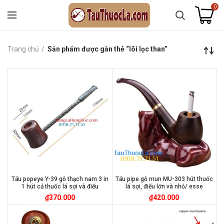
0
Trang chủ
Sản phẩm được gắn thẻ “lõi lọc than”
Tẩu popeye Y-39 gỗ thạch nam 3 in
Tẩu pipe gỗ mun MU-303 hút thuốc
1 hút cả thuốc lá sợi và điếu
lá sợi, điếu lớn và nhỏ/ esse
₫
370.000
₫
420.000