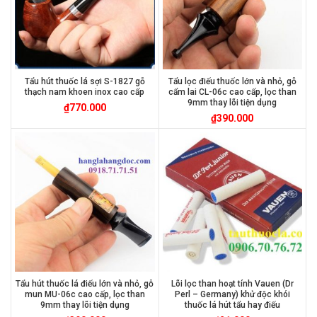
Tẩu hút thuốc lá sợi S-1827 gỗ
Tẩu lọc điếu thuốc lớn và nhỏ, gỗ
thạch nam khoen inox cao cấp
cẩm lai CL-06c cao cấp, lọc than
9mm thay lõi tiện dụng
₫
770.000
₫
390.000
Tẩu hút thuốc lá điếu lớn và nhỏ, gỗ
Lõi lọc than hoạt tính Vauen (Dr
mun MU-06c cao cấp, lọc than
Perl – Germany) khử độc khói
9mm thay lõi tiện dụng
thuốc lá hút tẩu hay điếu