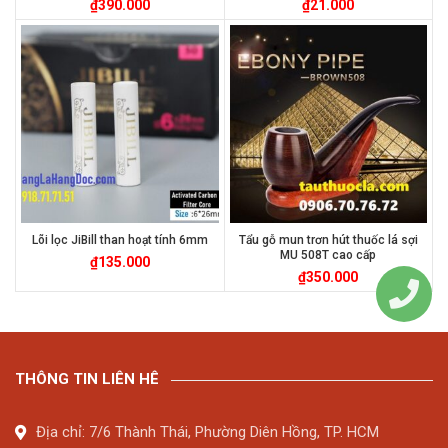
₫
390.000
₫
21.000
Lõi lọc JiBill than hoạt tính 6mm
Tẩu gỗ mun trơn hút thuốc lá sợi
MU 508T cao cấp
₫
135.000
₫
350.000
THÔNG TIN LIÊN HÊ
Địa chỉ: 7/6 Thành Thái, Phường Diên Hồng, TP. HCM