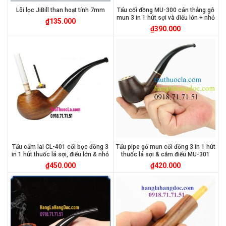
Lõi lọc JiBill than hoạt tính 7mm
Tẩu cối đồng MU-300 cán thẳng gỗ
mun 3 in 1 hút sợi và điếu lớn + nhỏ
₫
135.000
₫
390.000
Tẩu cẩm lai CL-401 cối bọc đồng 3
Tẩu pipe gỗ mun cối đồng 3 in 1 hút
in 1 hút thuốc lá sợi, điếu lớn & nhỏ
thuốc lá sợi & cắm điếu MU-301
₫
450.000
₫
420.000