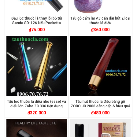
Đầu lọc thuốc lá thay lõi bỏ túi
Tẩu gỗ cẩm lai A3 cán dài hút 2 loại
Sanda SD-126 kiểu Pocketta
thuốc lá điếu
₫
75.000
₫
360.000
Tẩu lọc thuốc lá điếu nhỏ (esse) và
Tẩu hút thuốc lá điếu bằng gỗ
điếu lớn Zobo ZB 336 tiện dụng
ZOBO JB 2008 đẳng cấp & hiệu quả
₫
320.000
₫
480.000