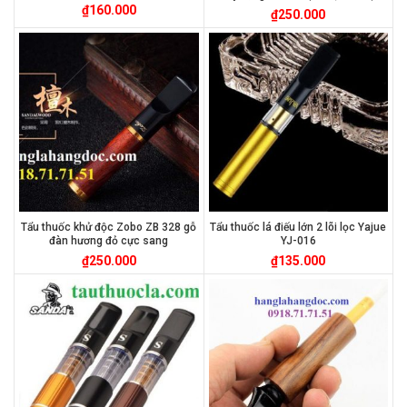
₫
160.000
₫
250.000
Tẩu thuốc khử độc Zobo ZB 328 gỗ
Tẩu thuốc lá điếu lớn 2 lõi lọc Yajue
đàn hương đỏ cực sang
YJ-016
₫
250.000
₫
135.000