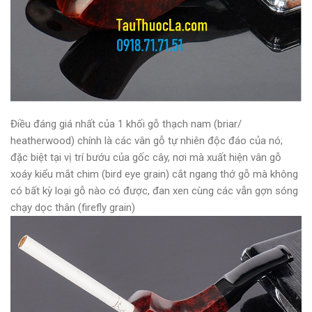
Điều đáng giá nhất của 1 khối gỗ thạch nam (briar/
heatherwood) chính là các vân gỗ tự nhiên độc đáo của nó;
đặc biệt tại vị trí bướu của gốc cây, nơi mà xuất hiện vân gỗ
xoáy kiểu mắt chim (bird eye grain) cắt ngang thớ gỗ mà không
có bất kỳ loại gỗ nào có được, đan xen cùng các vẫn gợn sóng
chạy dọc thân (firefly grain)