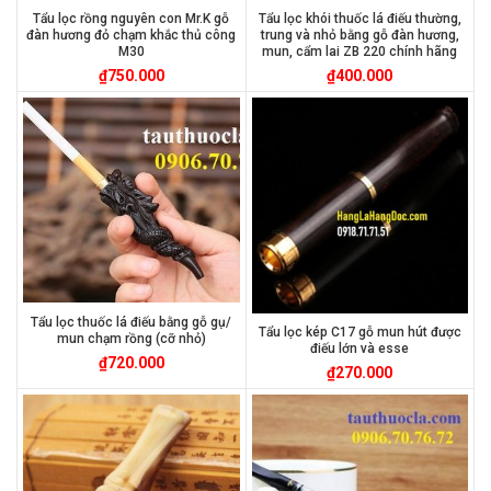
Tẩu lọc rồng nguyên con Mr.K gỗ
Tẩu lọc khói thuốc lá điếu thường,
đàn hương đỏ chạm khắc thủ công
trung và nhỏ bằng gỗ đàn hương,
M30
mun, cẩm lai ZB 220 chính hãng
₫
750.000
₫
400.000
Tẩu lọc thuốc lá điếu bằng gỗ gụ/
Tẩu lọc kép C17 gỗ mun hút được
mun chạm rồng (cỡ nhỏ)
điếu lớn và esse
₫
720.000
₫
270.000