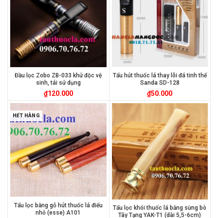
Đầu lọc Zobo ZB-033 khử độc vệ
Tẩu hút thuốc lá thay lõi đá tinh thể
sinh, tái sử dụng
Sanda SD-128
₫
120.000
₫
50.000
HẾT HÀNG
Tẩu lọc bằng gỗ hút thuốc lá điếu
Tẩu lọc khói thuốc lá bằng sừng bò
nhỏ (esse) A101
Tây Tạng YAK-T1 (dài 5,5-6cm)