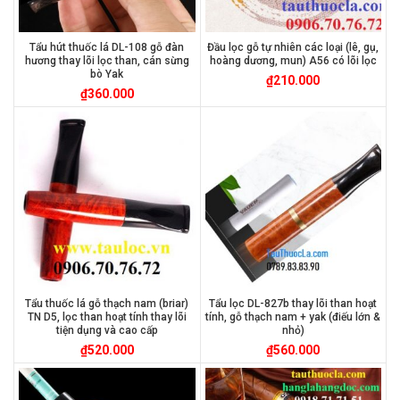
Tẩu hút thuốc lá DL-108 gỗ đàn
Đầu lọc gỗ tự nhiên các loại (lê, gụ,
hương thay lõi lọc than, cán sừng
hoàng dương, mun) A56 có lõi lọc
bò Yak
₫
210.000
₫
360.000
Tẩu thuốc lá gỗ thạch nam (briar)
Tẩu lọc DL-827b thay lõi than hoạt
TN D5, lọc than hoạt tính thay lõi
tính, gỗ thạch nam + yak (điếu lớn &
tiện dụng và cao cấp
nhỏ)
₫
520.000
₫
560.000