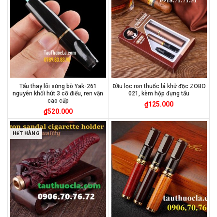
Tẩu thay lõi sừng bò Yak-261
Đầu lọc ron thuốc lá khử độc ZOBO
nguyên khối hút 3 cỡ điếu, ren vặn
021, kèm hộp đựng tẩu
cao cấp
₫
125.000
₫
520.000
HẾT HÀNG