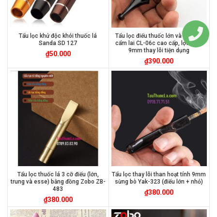
Tẩu lọc khử độc khói thuốc lá
Tẩu lọc điếu thuốc lớn và nhỏ, gỗ
Sanda SD 127
cẩm lai CL-06c cao cấp, lọc than
9mm thay lõi tiện dụng
₫
50.000
₫
390.000
Tẩu lọc thuốc lá 3 cỡ điếu (lớn,
Tẩu lọc thay lõi than hoạt tính 9mm
trung và esse) bằng đồng Zobo ZB-
sừng bò Yak-323 (điếu lớn + nhỏ)
483
₫
380.000
₫
380.000