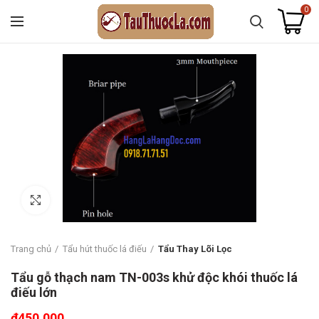
0
Click to enlarge
Trang chủ
Tẩu hút thuốc lá điếu
Tẩu Thay Lõi Lọc
Tẩu gỗ thạch nam TN-003s khử độc khói thuốc lá
điếu lớn
₫
450.000