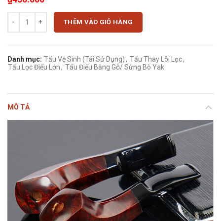
Tẩu gỗ thạch nam TN-003s khử độc khói thuốc lá điếu lớn số lượng
THÊM VÀO GIỎ HÀNG
Danh mục:
Tẩu Vệ Sinh (Tái Sử Dụng)
,
Tẩu Thay Lõi Lọc
,
Tẩu Lọc Điếu Lớn
,
Tẩu Điếu Bằng Gỗ/ Sừng Bò Yak
MÔ TẢ