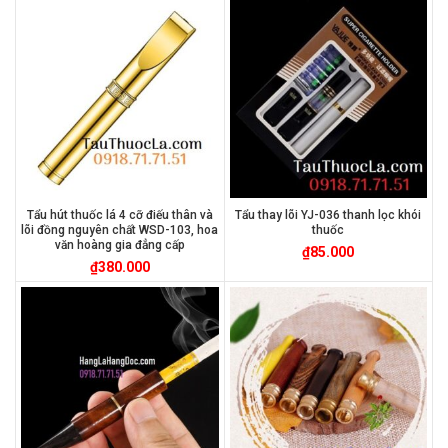
Tẩu hút thuốc lá 4 cỡ điếu thân và
Tẩu thay lõi YJ-036 thanh lọc khói
lõi đồng nguyên chất WSD-103, hoa
thuốc
văn hoàng gia đẳng cấp
₫
85.000
₫
380.000