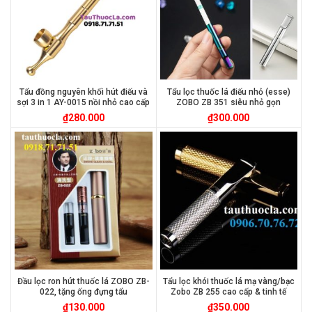
Tẩu đồng nguyên khối hút điếu và
Tẩu lọc thuốc lá điếu nhỏ (esse)
sợi 3 in 1 AY-0015 nồi nhỏ cao cấp
ZOBO ZB 351 siêu nhỏ gọn
₫
280.000
₫
300.000
Đầu lọc ron hút thuốc lá ZOBO ZB-
Tẩu lọc khói thuốc lá mạ vàng/bạc
022, tặng ống đựng tẩu
Zobo ZB 255 cao cấp & tinh tế
₫
130.000
₫
350.000