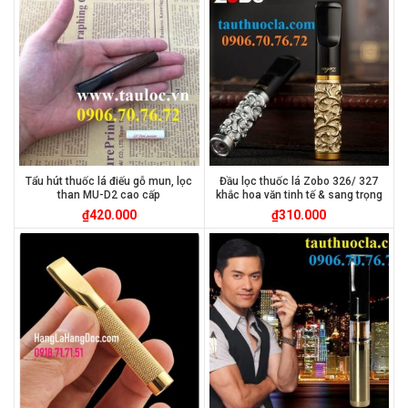
Tẩu hút thuốc lá điếu gỗ mun, lọc
Đầu lọc thuốc lá Zobo 326/ 327
than MU-D2 cao cấp
khắc hoa văn tinh tế & sang trọng
₫
420.000
₫
310.000