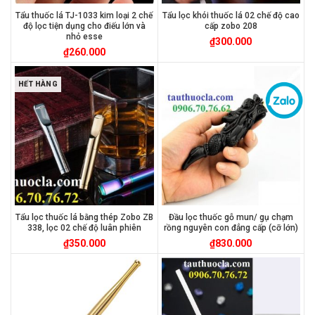
Tẩu thuốc lá TJ-1033 kim loại 2 chế
Tẩu lọc khói thuốc lá 02 chế độ cao
độ lọc tiện dụng cho điếu lớn và
cấp zobo 208
nhỏ esse
₫
300.000
₫
260.000
HẾT HÀNG
Tẩu lọc thuốc lá bằng thép Zobo ZB
Đầu lọc thuốc gỗ mun/ gụ chạm
338, lọc 02 chế độ luân phiên
rồng nguyên con đẳng cấp (cỡ lớn)
₫
350.000
₫
830.000