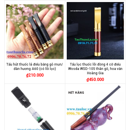
Tẩu hút thuốc lá điếu bằng gỗ mun/
Tẩu lọc thuốc lõi đồng 4 cỡ điếu
đàn hương A60 (có lõi lọc)
Wosda WSD-105 thân gỗ, hoa văn
Hoàng Gia
₫
210.000
₫
450.000
HẾT HÀNG