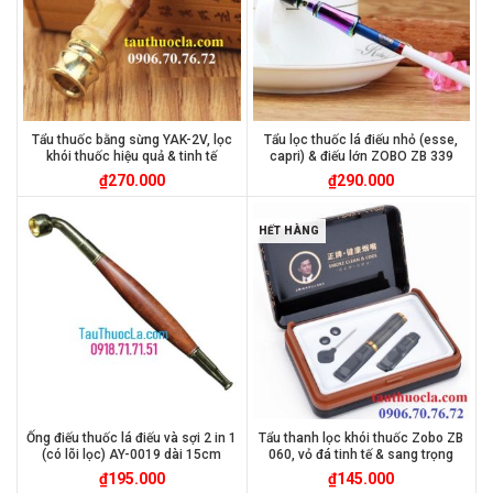
Tẩu thuốc bằng sừng YAK-2V, lọc
Tẩu lọc thuốc lá điếu nhỏ (esse,
khói thuốc hiệu quả & tinh tế
capri) & điếu lớn ZOBO ZB 339
₫
270.000
₫
290.000
HẾT HÀNG
Ống điếu thuốc lá điếu và sợi 2 in 1
Tẩu thanh lọc khói thuốc Zobo ZB
(có lõi lọc) AY-0019 dài 15cm
060, vỏ đá tinh tế & sang trọng
₫
195.000
₫
145.000