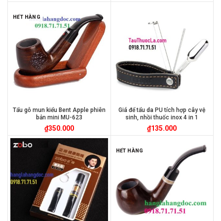
HẾT HÀNG
Tẩu gỗ mun kiểu Bent Apple phiên
Giá để tẩu da PU tích hợp cây vệ
bản mini MU-623
sinh, nhồi thuốc inox 4 in 1
₫
350.000
₫
135.000
HẾT HÀNG