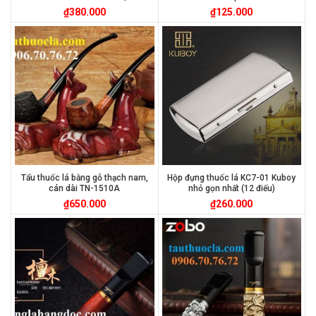
₫
380.000
₫
125.000
Tẩu thuốc lá bằng gỗ thạch nam,
Hộp đựng thuốc lá KC7-01 Kuboy
cán dài TN-1510A
nhỏ gọn nhất (12 điếu)
₫
650.000
₫
260.000