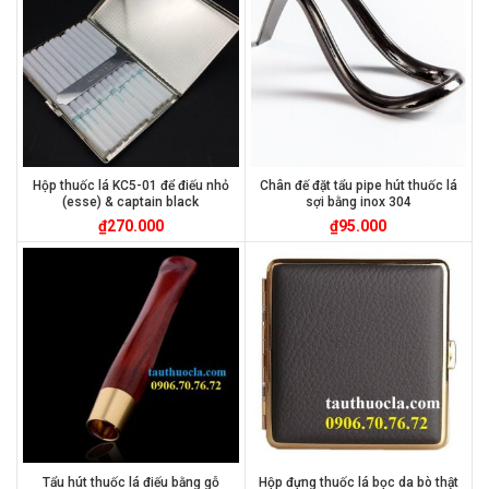
Hộp thuốc lá KC5-01 để điếu nhỏ
Chân đế đặt tẩu pipe hút thuốc lá
(esse) & captain black
sợi bằng inox 304
₫
270.000
₫
95.000
Tẩu hút thuốc lá điếu bằng gỗ
Hộp đựng thuốc lá bọc da bò thật