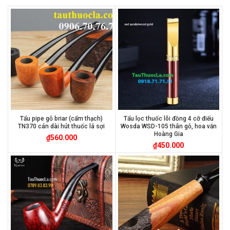
Tẩu pipe gỗ briar (cẩm thạch)
Tẩu lọc thuốc lõi đồng 4 cỡ điếu
TN370 cán dài hút thuốc lá sợi
Wosda WSD-105 thân gỗ, hoa văn
Hoàng Gia
₫
560.000
₫
450.000