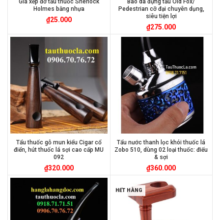
Giá xếp đỡ tẩu thuốc Sherlock
Bao da đựng tẩu Old Fox/
Holmes bằng nhựa
Pedestrian cỡ đại chuyên dụng,
siêu tiện lợi
₫
25.000
₫
275.000
Tẩu thuốc gỗ mun kiểu Cigar cổ
Tẩu nước thanh lọc khói thuốc lá
điển, hút thuốc lá sợi cao cấp MU
Zobo 510, dùng 02 loại thuốc: điếu
092
& sợi
₫
320.000
₫
360.000
HẾT HÀNG