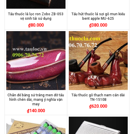
Tẩu thuốc lá lọc ron Zobo ZB-053
Tẩu hút thuốc lá sợi gỗ mun kiểu
vệ sinh tái sử dụng
bent apple MU-625
₫
80.000
₫
380.000
Chân đế bằng sứ tráng men đỡ tẩu
Tẩu thuốc gỗ thạch nam cán dài
hình chén dài, mang ý nghĩa vận
TN-1510B
may
₫
620.000
₫
140.000