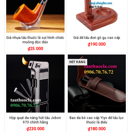
Giá nhựa tẩu thuốc lá sợi hình chiếc
Giá để tẩu đơn gỗ gụ cao cấp
muỗng độc đáo
₫
190.000
₫
25.000
HẾT HÀNG
Hộp quẹt đa năng hút tẩu Jobon
Bao da bò cao cấp Yiyo để tẩu lọc
973 chính hãng
thuốc lá điếu
₫
230.000
₫
180.000