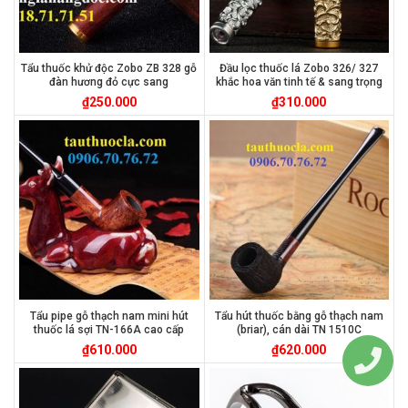
Tẩu thuốc khử độc Zobo ZB 328 gỗ
Đầu lọc thuốc lá Zobo 326/ 327
đàn hương đỏ cực sang
khắc hoa văn tinh tế & sang trọng
₫
250.000
₫
310.000
Tẩu pipe gỗ thạch nam mini hút
Tẩu hút thuốc bằng gỗ thạch nam
thuốc lá sợi TN-166A cao cấp
(briar), cán dài TN 1510C
₫
610.000
₫
620.000