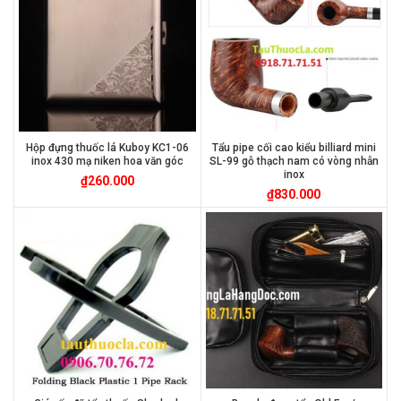
Hộp đựng thuốc lá Kuboy KC1-06
Tẩu pipe cối cao kiểu billiard mini
inox 430 mạ niken hoa văn góc
SL-99 gỗ thạch nam có vòng nhẫn
inox
₫
260.000
₫
830.000