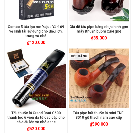
Combo 5 tẩu lọc ron Yajue YJ-169
Giá đỡ tẩu pipe bằng nhựa hình gợn
vệ sinh tái sử dụng cho điếu lớn,
mây (thuận buồm xuôi gió)
trung và nhỏ
₫
35.000
₫
120.000
HẾT HÀNG
Tẩu thuốc lá Grand Boat G600
Tẩu pipe hút thuốc lá mini TNE-
thanh lọc 6 viên đá từ cao cấp cho
8010 gỗ thạch nam cao cấp
cả điếu lớn và nhỏ esse
₫
590.000
₫
520.000