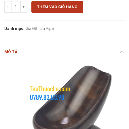
Chân đế tẩu gỗ mun nguyên khối kiểu ghế cao số lượng
THÊM VÀO GIỎ HÀNG
Danh mục:
Giá Để Tẩu Pipe
MÔ TẢ