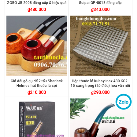
ZOBO JB 2008 đẳng cấp & hiệu quả
Guipai GP-8018 đẳng cấp
₫
480.000
₫
340.000
Giá đôi gỗ gụ để 2 tẩu Sherlock
Hộp thuốc lá Kuboy inox 430 KC2-
Holmes hút thuốc lá sợi
15 sang trọng (20 điếu) hoa văn nổi
₫
210.000
₫
290.000