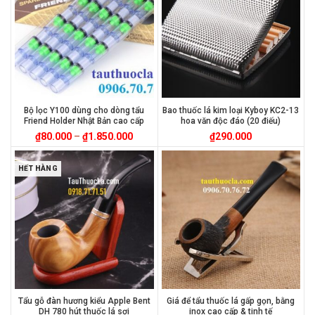
Bộ lọc Y100 dùng cho dòng tẩu
Bao thuốc lá kim loại Kyboy KC2-13
Friend Holder Nhật Bản cao cấp
hoa văn độc đáo (20 điếu)
₫
80.000
–
₫
1.850.000
₫
290.000
HẾT HÀNG
Tẩu gỗ đàn hương kiểu Apple Bent
Giá để tẩu thuốc lá gấp gọn, bằng
DH 780 hút thuốc lá sợi
inox cao cấp & tinh tế