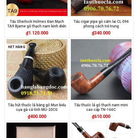
Tẩu Sherlock Holmes Đan Mạch
Tẩu cigar pipe gỗ cẩm lai CL 094
TA9 Bjarne gỗ thạch nam kinh điển
phong cách trẻ trung
₫
1.120.000
₫
340.000
HẾT HÀNG
Tẩu hút thuốc lá bằng gỗ Mun kiểu
Tẩu thuốc lá gỗ thạch nam mini
cựa gà cá tính MU-20CG
cao cấp TN-166C
₫
400.000
₫
610.000