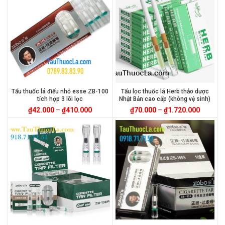
Tẩu thuốc lá điếu nhỏ esse ZB-100
Tẩu lọc thuốc lá Herb thảo dược
tích hợp 3 lõi lọc
Nhật Bản cao cấp (không vệ sinh)
₫
42.000
–
₫
410.000
₫
70.000
–
₫
1.720.000