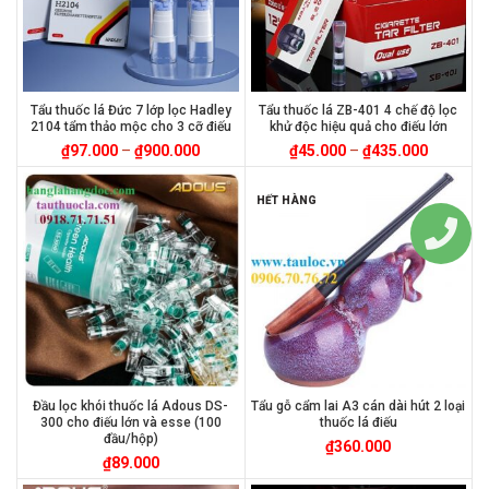
Tẩu thuốc lá Đức 7 lớp lọc Hadley
Tẩu thuốc lá ZB-401 4 chế độ lọc
2104 tẩm thảo mộc cho 3 cỡ điếu
khử độc hiệu quả cho điếu lớn
₫
97.000
–
₫
900.000
₫
45.000
–
₫
435.000
HẾT HÀNG
Đầu lọc khói thuốc lá Adous DS-
Tẩu gỗ cẩm lai A3 cán dài hút 2 loại
300 cho điếu lớn và esse (100
thuốc lá điếu
đầu/hộp)
₫
360.000
₫
89.000