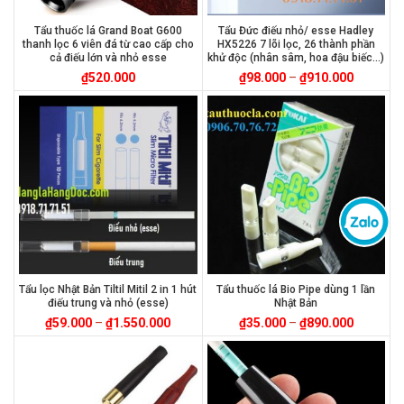
Tẩu thuốc lá Grand Boat G600
Tẩu Đức điếu nhỏ/ esse Hadley
thanh lọc 6 viên đá từ cao cấp cho
HX5226 7 lõi lọc, 26 thành phần
cả điếu lớn và nhỏ esse
khử độc (nhân sâm, hoa đậu biếc…)
₫
520.000
₫
98.000
–
₫
910.000
Tẩu lọc Nhật Bản Tiltil Mitil 2 in 1 hút
Tẩu thuốc lá Bio Pipe dùng 1 lần
điếu trung và nhỏ (esse)
Nhật Bản
₫
59.000
–
₫
1.550.000
₫
35.000
–
₫
890.000