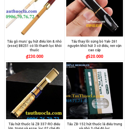
Tẩu gỗ mun/ gụ hút điếu lớn & nhỏ
Tẩu thay lõi sừng bò Yak-261
(esse) B8251 có lõi thanh lọc khói
nguyên khối hút 3 cỡ điếu, ren vặn
thuốc
cao cấp
₫
230.000
₫
520.000
Tẩu hút thuốc lá ZB 337-RO điếu
Tẩu ZB-152 hút thuốc lá điếu trung
lớn, trung và esse, lọc 02 chế độ,
và nhỏ 3 chế độ lọc