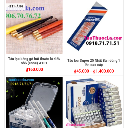
HẾT HÀNG
Tẩu lọc bằng gỗ hút thuốc lá điếu
Tẩu lọc Super 25 Nhật Bản dùng 1
nhỏ (esse) A101
lần cao cấp
₫
160.000
₫
45.000
–
₫
1.400.000