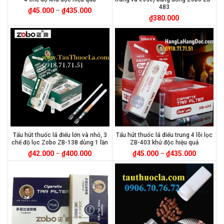
483
₫
45.000
–
₫
435.000
₫
380.000
Tẩu hút thuốc lá điếu lớn và nhỏ, 3
Tẩu hút thuốc lá điếu trung 4 lõi lọc
chế độ lọc Zobo ZB-138 dùng 1 lần
ZB-403 khử độc hiệu quả
₫
42.000
–
₫
400.000
₫
45.000
–
₫
435.000