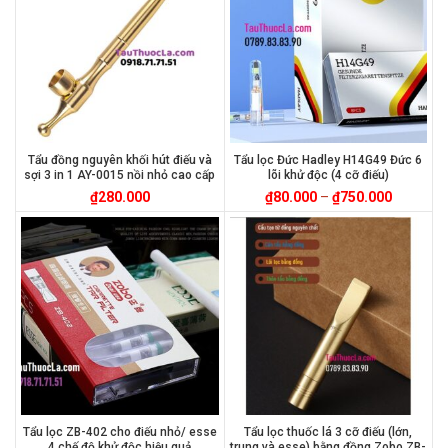
Tẩu đồng nguyên khối hút điếu và
Tẩu lọc Đức Hadley H14G49 Đức 6
sợi 3 in 1 AY-0015 nồi nhỏ cao cấp
lõi khử độc (4 cỡ điếu)
₫
280.000
₫
80.000
–
₫
750.000
Tẩu lọc ZB-402 cho điếu nhỏ/ esse
Tẩu lọc thuốc lá 3 cỡ điếu (lớn,
4 chế độ khử độc hiệu quả
trung và esse) bằng đồng Zobo ZB-