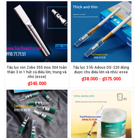
Tẩu lọc ron Zobo 355 inox 304 toàn
Tẩu lọc 3 lõi Adous DS-220 dùng
thân 3 in 1 hút cả điếu lớn, trung và
được cho điếu lớn và nhỏ/ esse
nhỏ (esse)
₫
38.000
–
₫
375.000
₫
345.000