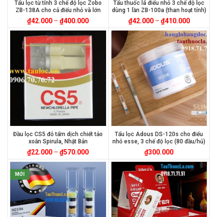
Tẩu lọc từ tính 3 chế độ lọc Zobo
Tẩu thuốc lá điếu nhỏ 3 chế độ lọc
ZB-138A cho cả điếu nhỏ và lớn
dùng 1 lần ZB-100a (than hoạt tính)
₫
42.000
–
₫
400.000
₫
42.000
–
₫
410.000
Đầu lọc CS5 đỏ tẩm dịch chiết tảo
Tẩu lọc Adous DS-120s cho điếu
xoắn Spirula, Nhật Bản
nhỏ esse, 3 chế độ lọc (80 đầu/hủ)
₫
22.000
–
₫
570.000
₫
300.000
MỚI