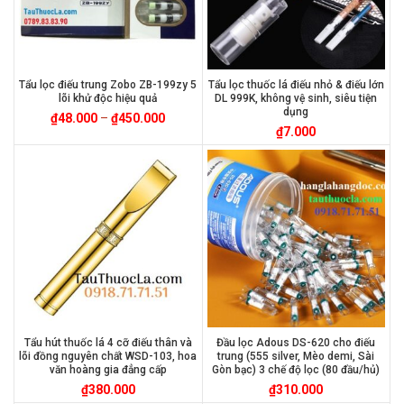
Tẩu lọc điếu trung Zobo ZB-199zy 5
Tẩu lọc thuốc lá điếu nhỏ & điếu lớn
lõi khử độc hiệu quả
DL 999K, không vệ sinh, siêu tiện
dụng
₫
48.000
–
₫
450.000
₫
7.000
Tẩu hút thuốc lá 4 cỡ điếu thân và
Đầu lọc Adous DS-620 cho điếu
lõi đồng nguyên chất WSD-103, hoa
trung (555 silver, Mèo demi, Sài
văn hoàng gia đẳng cấp
Gòn bạc) 3 chế độ lọc (80 đầu/hủ)
₫
380.000
₫
310.000