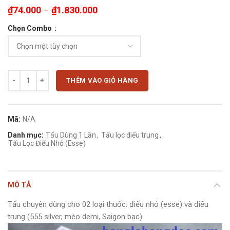
₫
74.000
–
₫
1.830.000
Chọn Combo
Đầu lọc khói thuốc khử độc Nhật Bản Herb 2 in 1, cho điếu nhỏ (esse) -
THÊM VÀO GIỎ HÀNG
Mã:
N/A
Danh mục:
Tẩu Dùng 1 Lần
,
Tẩu lọc điếu trung
,
Tẩu Lọc Điếu Nhỏ (Esse)
MÔ TẢ
Tẩu chuyên dùng cho 02 loại thuốc: điếu nhỏ (esse) và điếu
trung (555 silver, mèo demi, Saigon bạc)