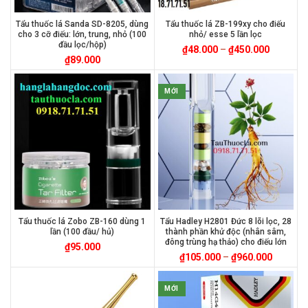
Tẩu thuốc lá Sanda SD-8205, dùng
Tẩu thuốc lá ZB-199xy cho điếu
cho 3 cỡ điếu: lớn, trung, nhỏ (100
nhỏ/ esse 5 lần lọc
đầu lọc/hộp)
₫
48.000
–
₫
450.000
₫
89.000
MỚI
Tẩu thuốc lá Zobo ZB-160 dùng 1
Tẩu Hadley H2801 Đức 8 lõi lọc, 28
lần (100 đầu/ hủ)
thành phần khử độc (nhân sâm,
đông trùng hạ thảo) cho điếu lớn
₫
95.000
₫
105.000
–
₫
960.000
MỚI