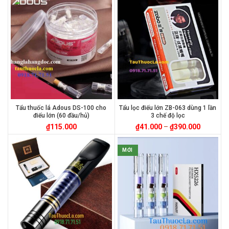
Tẩu thuốc lá Adous DS-100 cho
Tẩu lọc điếu lớn ZB-063 dùng 1 lần
điếu lớn (60 đầu/hủ)
3 chế độ lọc
₫
115.000
₫
41.000
–
₫
390.000
MỚI