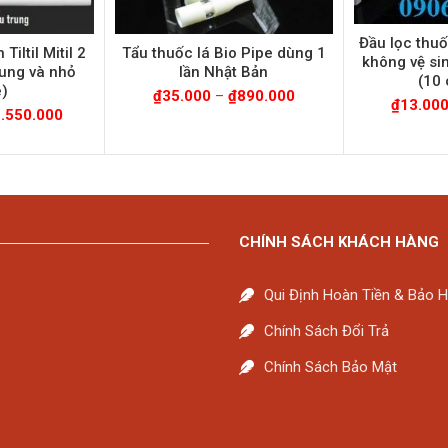
Đầu lọc thuố
Tiltil Mitil 2
Tẩu thuốc lá Bio Pipe dùng 1
không vệ si
rung và nhỏ
lần Nhật Bản
(10 
e)
₫
35.000
–
₫
890.000
₫
13.00
1.550.000
CHÍNH SÁCH KHÁCH HÀNG
Qui Định Hoàn Tiền & Bảo 
Chính Sách Đổi Trả
Chính Sách Bảo Mật