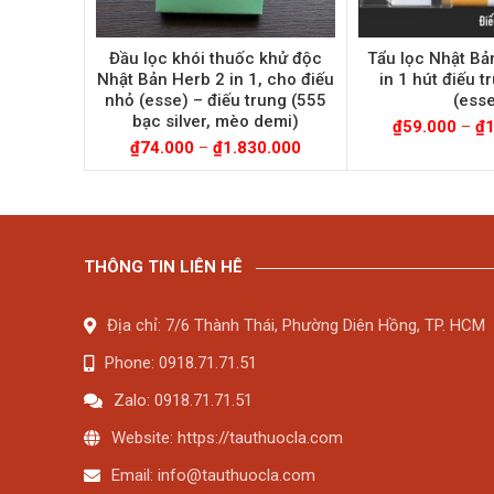
Đầu lọc khói thuốc khử độc
Tẩu lọc Nhật Bản 
Nhật Bản Herb 2 in 1, cho điếu
in 1 hút điếu t
nhỏ (esse) – điếu trung (555
(ess
bạc silver, mèo demi)
₫
59.000
–
₫
₫
74.000
–
₫
1.830.000
THÔNG TIN LIÊN HÊ
Địa chỉ: 7/6 Thành Thái, Phường Diên Hồng, TP. HCM
Phone: 0918.71.71.51
Zalo: 0918.71.71.51
Website: https://tauthuocla.com
Email:
info@tauthuocla.com