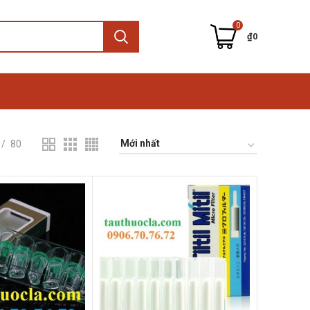
0
₫
0
80