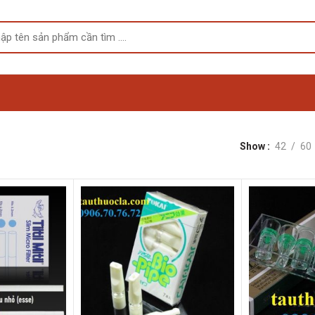
Show
42
60