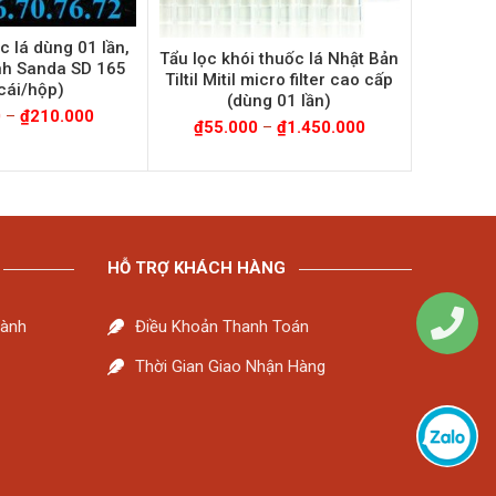
c lá dùng 01 lần,
Tẩu lọc khói thuốc lá Nhật Bản
nh Sanda SD 165
Tiltil Mitil micro filter cao cấp
cái/hộp)
(dùng 01 lần)
0
–
₫
210.000
₫
55.000
–
₫
1.450.000
HỖ TRỢ KHÁCH HÀNG
Hành
Điều Khoản Thanh Toán
Thời Gian Giao Nhận Hàng