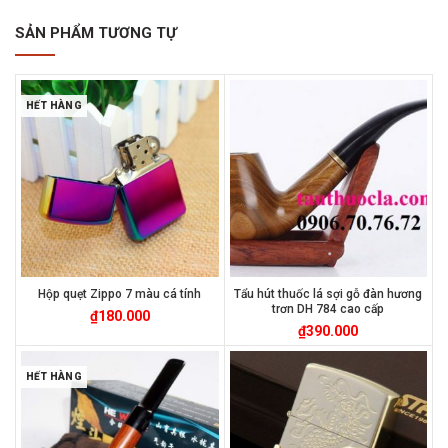
SẢN PHẨM TƯƠNG TỰ
HẾT HÀNG
Hộp quẹt Zippo 7 màu cá tính
Tẩu hút thuốc lá sợi gỗ đàn hương
trơn DH 784 cao cấp
₫
180.000
₫
390.000
HẾT HÀNG