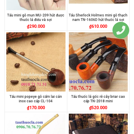
Tẩu mini gỗ mun MU-209 hút được
Tẩu Sherlock Holmes mini gỗ thạch
thuốc lá điếu và sợi
nam TN-1606D hút thuốc lá sợi
₫
290.000
₫
610.000
Tẩu mini popeye gỗ cẩm lai cán
Tẩu thuốc lá gốc rễ cây briar cao
inox cao cấp CL-104
cấp TN-2018 mini
₫
170.000
₫
520.000