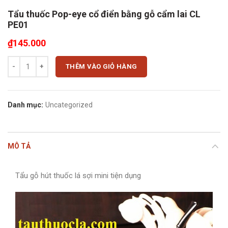
Tẩu thuốc Pop-eye cổ điển bằng gỗ cẩm lai CL
PE01
₫
145.000
Tẩu thuốc Pop-eye cổ điển bằng gỗ cẩm lai CL PE01 số lượng
THÊM VÀO GIỎ HÀNG
Danh mục:
Uncategorized
MÔ TẢ
Tẩu gỗ hút thuốc lá sợi mini tiện dụng