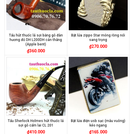
Tẩu hút thuốc lá sợi bằng gỗ đàn
Bật lửa zippo Star móng rồng nổi
hương đỏ DH L200DH cán thẳng
sang trọng
(Apple bent)
₫
270.000
₫
360.000
Tẩu Sherlock Holmes hút thuốc lá
Bật lửa điện usb sạc (mẫu vuông)
sợi gỗ cẩm lai CL 201
kéo ngang
₫
410.000
₫
165.000