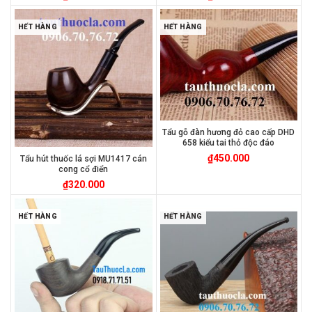
HẾT HÀNG
HẾT HÀNG
Tẩu gỗ đàn hương đỏ cao cấp DHD
658 kiểu tai thỏ độc đáo
₫
450.000
Tẩu hút thuốc lá sợi MU1417 cán
cong cổ điển
₫
320.000
HẾT HÀNG
HẾT HÀNG