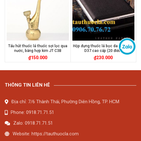
Tẩu hút thuốc lá thuốc sợi lọc qua
Hộp đựng thuốc lá bọc da nhân tạo
nước, bằng hợp kim JT C3B
D37 cao cấp (20 điếu)
₫
150.000
₫
230.000
THÔNG TIN LIÊN HÊ
Địa chỉ: 7/6 Thành Thái, Phường Diên Hồng, TP. HCM
Phone: 0918.71.71.51
Zalo: 0918.71.71.51
Website: https://tauthuocla.com