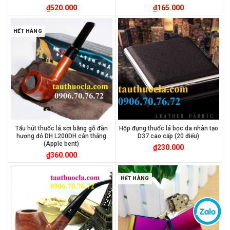
₫
520.000
₫
165.000
HẾT HÀNG
Tẩu hút thuốc lá sợi bằng gỗ đàn
Hộp đựng thuốc lá bọc da nhân tạo
hương đỏ DH L200DH cán thẳng
D37 cao cấp (20 điếu)
(Apple bent)
₫
230.000
₫
360.000
HẾT HÀNG