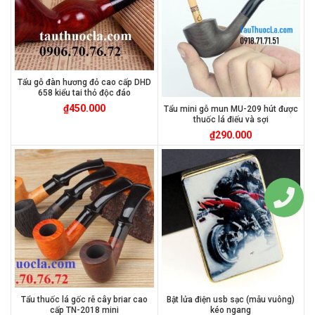
Tẩu gỗ đàn hương đỏ cao cấp DHD
658 kiểu tai thỏ độc đáo
₫
450.000
Tẩu mini gỗ mun MU-209 hút được
thuốc lá điếu và sợi
₫
290.000
Tẩu thuốc lá gốc rễ cây briar cao
Bật lửa điện usb sạc (mẫu vuông)
cấp TN-2018 mini
kéo ngang