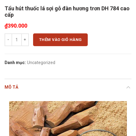
Tẩu hút thuốc lá sợi gỗ đàn hương trơn DH 784 cao
cấp
₫
390.000
Tẩu hút thuốc lá sợi gỗ đàn hương trơn DH 784 cao cấp số lượng
THÊM VÀO GIỎ HÀNG
Danh mục:
Uncategorized
MÔ TẢ