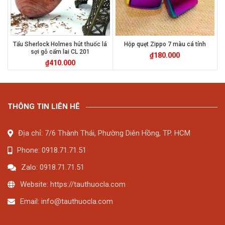
Tẩu Sherlock Holmes hút thuốc lá
Hộp quẹt Zippo 7 màu cá tính
sợi gỗ cẩm lai CL 201
₫
180.000
₫
410.000
THÔNG TIN LIÊN HÊ
Địa chỉ: 7/6 Thành Thái, Phường Diên Hồng, TP. HCM
Phone: 0918.71.71.51
Zalo: 0918.71.71.51
Website: https://tauthuocla.com
Email:
info@tauthuocla.com