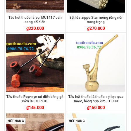
Tẩu hút thuốc lá sợi MU1417 cán
Bật lửa zippo Star móng rồng nổi
cong cổ điển
sang trọng
₫
320.000
₫
270.000
Tẩu thuốc Pop-eye cổ điển bằng gỗ
Tẩu hút thuốc lá thuốc sợi lọc qua
cẩm lai CL PE01
nước, bằng hợp kim JT C3B
₫
145.000
₫
150.000
HẾT HÀNG
HẾT HÀNG