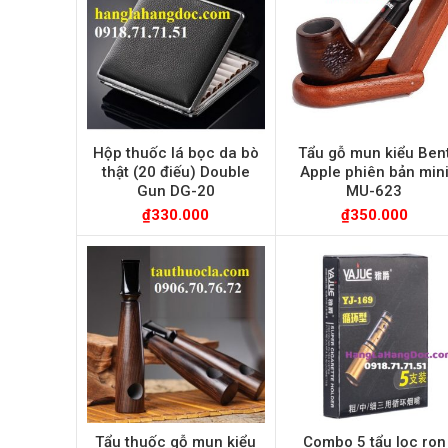
Hộp thuốc lá bọc da bò
Tẩu gỗ mun kiểu Ben
thật (20 điếu) Double
Apple phiên bản min
Gun DG-20
MU-623
₫
330.000
₫
350.000
Tẩu thuốc gỗ mun kiểu
Combo 5 tẩu lọc ron