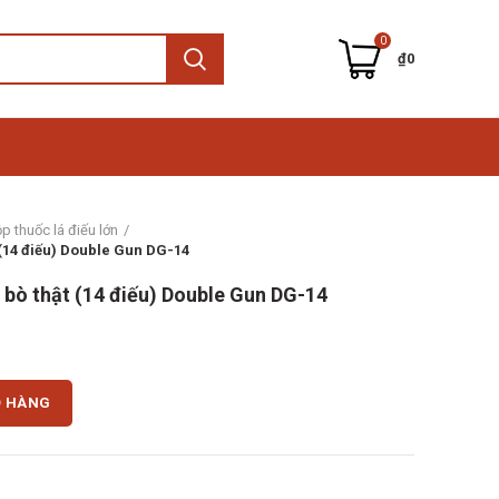
0
₫
0
p thuốc lá điếu lớn
 (14 điếu) Double Gun DG-14
 bò thật (14 điếu) Double Gun DG-14
 (14 điếu) Double Gun DG-14 số lượng
Ỏ HÀNG