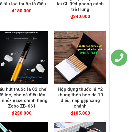
ể tẩu lọc thuốc lá điếu
lai CL 094 phong cách
trẻ trung
₫
180.000
₫
340.000
ẩu hút thuốc lá 02 chế
Hộp đựng thuốc lá Y2
độ lọc, cho cả điếu lớn
khung thép bọc da 10
à nhỏ/ esse chính hãng
điếu, nắp gập sang
Zobo ZB-661
chảnh
₫
250.000
₫
185.000