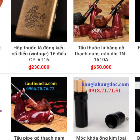
t
Hộp thuốc lá đồng kiểu
Tẩu thuốc lá bằng gỗ
i
cổ điển (vintage) 16 điếu
thạch nam, cán dài TN-
GP-VT16
1510A
₫
230.000
₫
650.000
Tẩu pipe gỗ thạch nam
Móc khóa ống kim loại
B