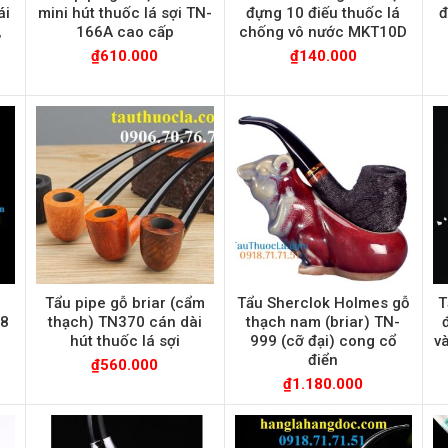
ái
mini hút thuốc lá sợi TN-
đựng 10 điếu thuốc lá
đ
,
166A cao cấp
chống vô nước MKT10D
₫
610.000
₫
140.000
u
Tẩu pipe gỗ briar (cẩm
Tẩu Sherclok Holmes gỗ
T
08
thạch) TN370 cán dài
thạch nam (briar) TN-
hút thuốc lá sợi
999 (cỡ đại) cong cổ
v
điển
₫
560.000
₫
1.180.000