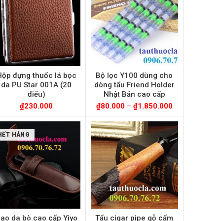
Hộp đựng thuốc lá bọc
Bộ lọc Y100 dùng cho
da PU Star 001A (20
dòng tẩu Friend Holder
điếu)
Nhật Bản cao cấp
₫
230.000
₫
80.000
–
₫
1.850.000
HẾT HÀNG
ao da bò cao cấp Yiyo
Tẩu cigar pipe gỗ cẩm