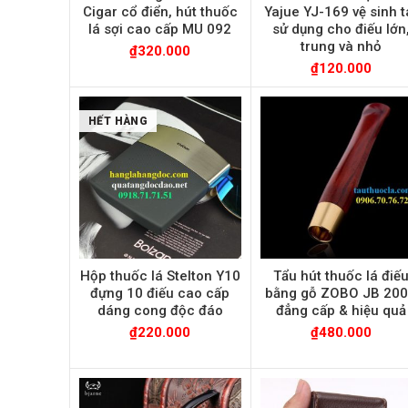
Cigar cổ điển, hút thuốc
Yajue YJ-169 vệ sinh t
lá sợi cao cấp MU 092
sử dụng cho điếu lớn
trung và nhỏ
₫
320.000
₫
120.000
HẾT HÀNG
Hộp thuốc lá Stelton Y10
Tẩu hút thuốc lá điế
đựng 10 điếu cao cấp
bằng gỗ ZOBO JB 20
dáng cong độc đáo
đẳng cấp & hiệu quả
₫
220.000
₫
480.000