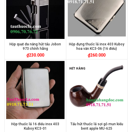
Hộp quẹt đa năng hút tẩu Jobon
Hộp đựng thuốc lá inox 403 Kuboy
973 chính hãng
hoa văn KC3-06 (16 điếu)
₫
230.000
₫
260.000
HẾT HÀNG
Hộp thuốc lá 16 điếu inox 403
Tẩu hút thuốc lá sợi gỗ mun kiểu
Kuboy KC3-01
bent apple MU-625