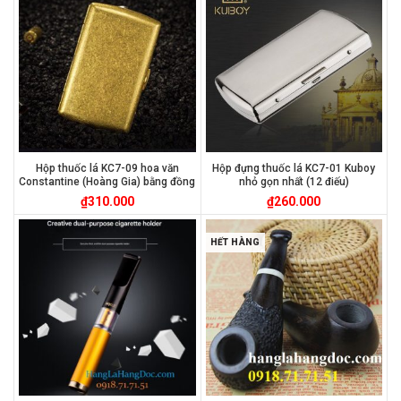
Hộp thuốc lá KC7-09 hoa văn
Hộp đựng thuốc lá KC7-01 Kuboy
Constantine (Hoàng Gia) bằng đồng
nhỏ gọn nhất (12 điếu)
₫
310.000
₫
260.000
HẾT HÀNG