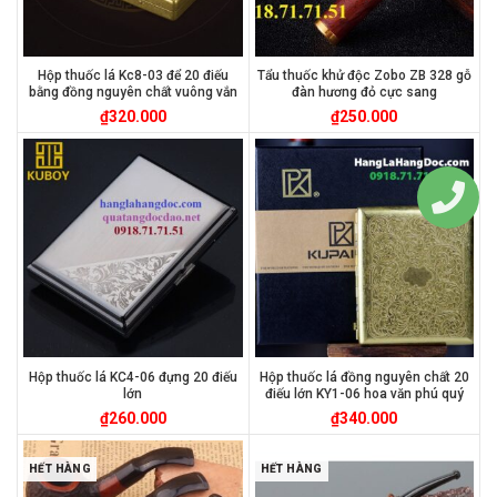
Hộp thuốc lá Kc8-03 để 20 điếu
Tẩu thuốc khử độc Zobo ZB 328 gỗ
bằng đồng nguyên chất vuông vắn
đàn hương đỏ cực sang
₫
320.000
₫
250.000
Hộp thuốc lá KC4-06 đựng 20 điếu
Hộp thuốc lá đồng nguyên chất 20
lớn
điếu lớn KY1-06 hoa văn phú quý
₫
260.000
₫
340.000
HẾT HÀNG
HẾT HÀNG