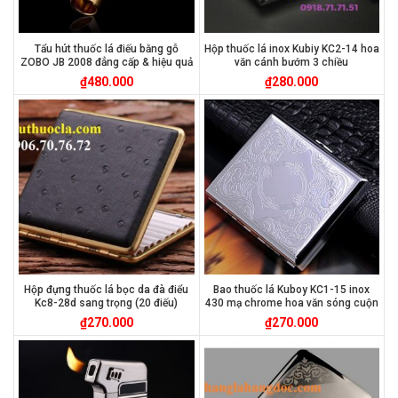
Tẩu hút thuốc lá điếu bằng gỗ
Hộp thuốc lá inox Kubiy KC2-14 hoa
ZOBO JB 2008 đẳng cấp & hiệu quả
văn cánh bướm 3 chiều
₫
480.000
₫
280.000
Hộp đựng thuốc lá bọc da đà điểu
Bao thuốc lá Kuboy KC1-15 inox
Kc8-28d sang trọng (20 điếu)
430 mạ chrome hoa văn sóng cuộn
₫
270.000
₫
270.000