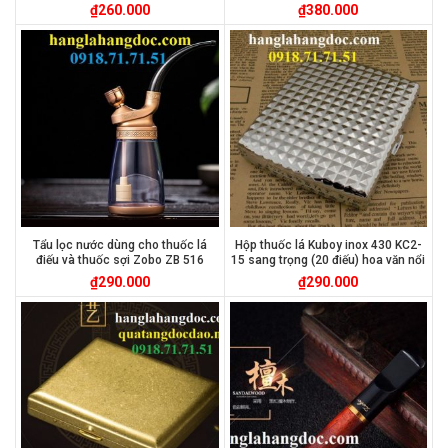
₫
260.000
₫
380.000
Tẩu lọc nước dùng cho thuốc lá
Hộp thuốc lá Kuboy inox 430 KC2-
điếu và thuốc sợi Zobo ZB 516
15 sang trọng (20 điếu) hoa văn nổi
₫
290.000
₫
290.000