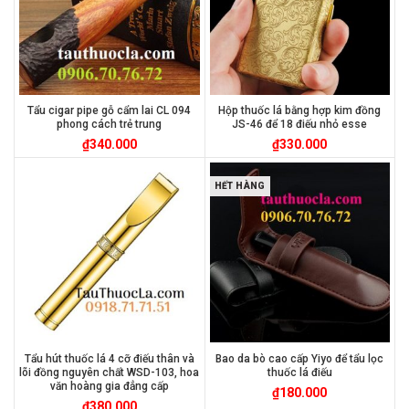
Tẩu cigar pipe gỗ cẩm lai CL 094
Hộp thuốc lá bằng hợp kim đồng
phong cách trẻ trung
JS-46 để 18 điếu nhỏ esse
₫
340.000
₫
330.000
HẾT HÀNG
Tẩu hút thuốc lá 4 cỡ điếu thân và
Bao da bò cao cấp Yiyo để tẩu lọc
lõi đồng nguyên chất WSD-103, hoa
thuốc lá điếu
văn hoàng gia đẳng cấp
₫
180.000
₫
380.000