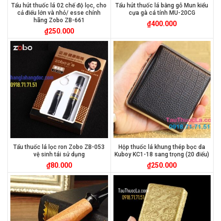
Tẩu hút thuốc lá 02 chế độ lọc, cho
Tẩu hút thuốc lá bằng gỗ Mun kiểu
cả điếu lớn và nhỏ/ esse chính
cựa gà cá tính MU-20CG
hãng Zobo ZB-661
₫
400.000
₫
250.000
Tẩu thuốc lá lọc ron Zobo ZB-053
Hộp thuốc lá khung thép bọc da
vệ sinh tái sử dụng
Kuboy KC1-18 sang trọng (20 điếu)
₫
80.000
₫
250.000