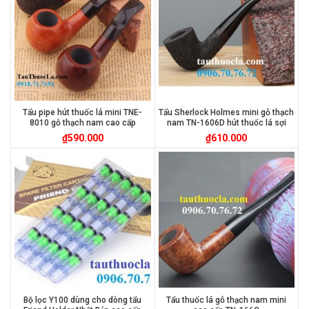
Tẩu pipe hút thuốc lá mini TNE-
Tẩu Sherlock Holmes mini gỗ thạch
8010 gỗ thạch nam cao cấp
nam TN-1606D hút thuốc lá sợi
₫
590.000
₫
610.000
Bộ lọc Y100 dùng cho dòng tẩu
Tẩu thuốc lá gỗ thạch nam mini