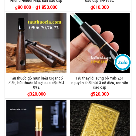
Friend Holder Nhật Bản cao cấp
cao cấp TN-166C
₫
80.000
–
₫
1.850.000
₫
610.000
Tẩu thuốc gỗ mun kiểu Cigar cổ
Tẩu thay lõi sừng bò Yak-261
điển, hút thuốc lá sợi cao cấp MU
nguyên khối hút 3 cỡ điếu, ren vặn
092
cao cấp
₫
320.000
₫
520.000