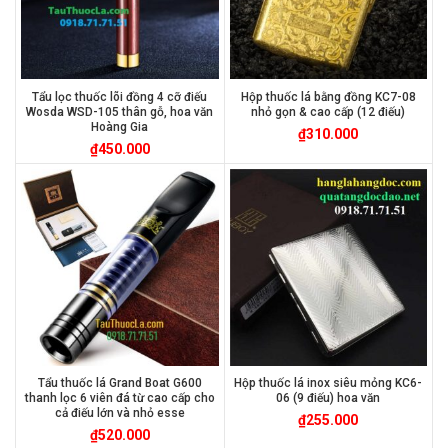
Tẩu lọc thuốc lõi đồng 4 cỡ điếu
Hộp thuốc lá bằng đồng KC7-08
Wosda WSD-105 thân gỗ, hoa văn
nhỏ gọn & cao cấp (12 điếu)
Hoàng Gia
₫
310.000
₫
450.000
Tẩu thuốc lá Grand Boat G600
Hộp thuốc lá inox siêu mỏng KC6-
thanh lọc 6 viên đá từ cao cấp cho
06 (9 điếu) hoa văn
cả điếu lớn và nhỏ esse
₫
255.000
₫
520.000