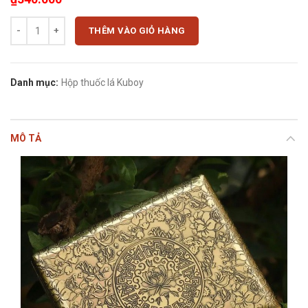
Hộp đựng thuốc lá bằng đồng Kuboy hoa văn tinh tế KC8-29 cao cấp (2
THÊM VÀO GIỎ HÀNG
Danh mục:
Hộp thuốc lá Kuboy
MÔ TẢ