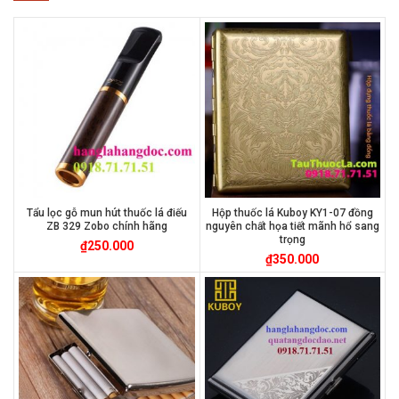
Tẩu lọc gỗ mun hút thuốc lá điếu
Hộp thuốc lá Kuboy KY1-07 đồng
ZB 329 Zobo chính hãng
nguyên chất họa tiết mãnh hổ sang
trọng
₫
250.000
₫
350.000