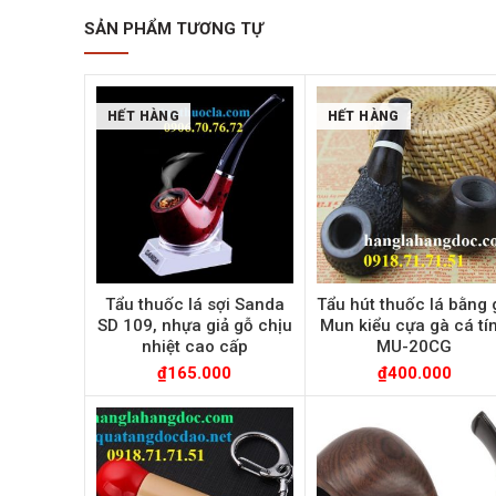
SẢN PHẨM TƯƠNG TỰ
HẾT HÀNG
HẾT HÀNG
Tẩu thuốc lá sợi Sanda
Tẩu hút thuốc lá bằng 
SD 109, nhựa giả gỗ chịu
Mun kiểu cựa gà cá tí
nhiệt cao cấp
MU-20CG
₫
165.000
₫
400.000