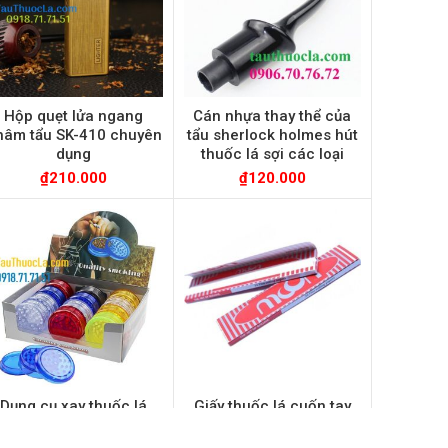
Hộp quẹt lửa ngang
Cán nhựa thay thể của
hâm tẩu SK-410 chuyên
tẩu sherlock holmes hút
dụng
thuốc lá sợi các loại
₫
210.000
₫
120.000
Dụng cụ xay thuốc lá
Giấy thuốc lá cuốn tay
cầm tay, bằng nhựa,
32 tờ/ tép hiệu Moon
ường kính 6cm, version
110mm (có keo dán