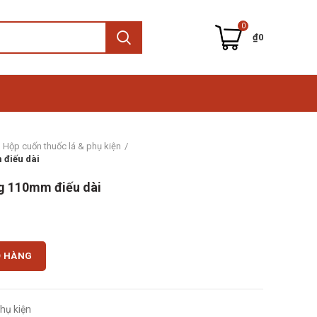
0
₫
0
Hộp cuốn thuốc lá & phụ kiện
 điếu dài
ag 110mm điếu dài
 điếu dài số lượng
Ỏ HÀNG
hụ kiện