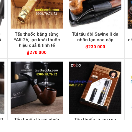
s
Tẩu thuốc bằng sừng
Túi tẩu đôi Savinelli da
6
YAK-2V, lọc khói thuốc
nhân tạo cao cấp
c
hiệu quả & tinh tế
₫
230.000
₫
270.000
SD
Tẩu thuốc lá sợi nhựa
Tẩu thuốc lá lọc ron
chịu nhiệt SD 103 mini
Zobo ZB-053 vệ sinh tái
nhỏ gọn
sử dụng
đ