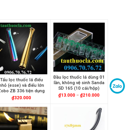
Đầu lọc thuốc lá dùng 01
Tẩu lọc thuốc lá điếu
lần, không vệ sinh Sanda
nhỏ (esse) và điếu lớn
SD 165 (10 cái/hộp)
Zobo ZB 336 tiện dụng
₫
13.000
–
₫
210.000
₫
320.000