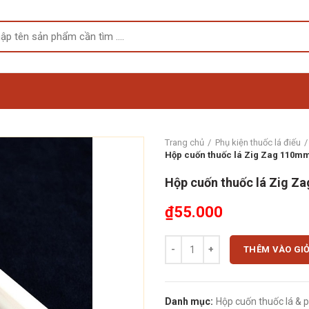
Trang chủ
Phụ kiện thuốc lá điếu
Hộp cuốn thuốc lá Zig Zag 110mm
Hộp cuốn thuốc lá Zig Z
₫
55.000
Hộp cuốn thuốc lá Zig Zag 110mm
THÊM VÀO GI
Danh mục:
Hộp cuốn thuốc lá & p