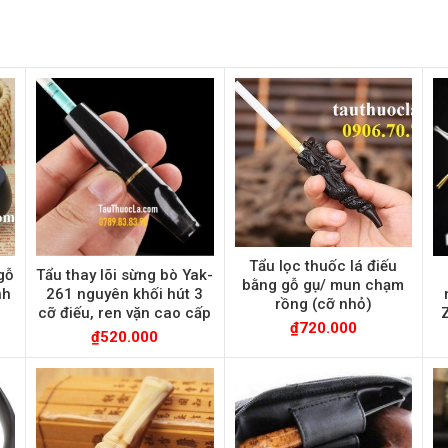
Tẩu lọc thuốc lá điếu
gỗ
Tẩu thay lõi sừng bò Yak-
bằng gỗ gụ/ mun chạm
nh
261 nguyên khối hút 3
rồng (cỡ nhỏ)
cỡ điếu, ren vặn cao cấp
₫
720.000
₫
520.000