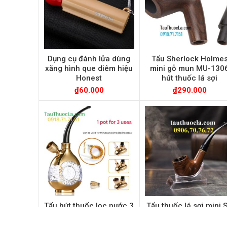
Dụng cụ đánh lửa dùng
Tẩu Sherlock Holme
xăng hình que diêm hiệu
mini gỗ mun MU-130
Honest
hút thuốc lá sợi
₫
60.000
₫
290.000
Tẩu hút thuốc lọc nước 3
Tẩu thuốc lá sợi mini 
in 1 cho thuốc lá sợi và
106, bằng nhựa chịu
điếu lớn + nhỏ/ esse HD-
nhiệt cao cấp