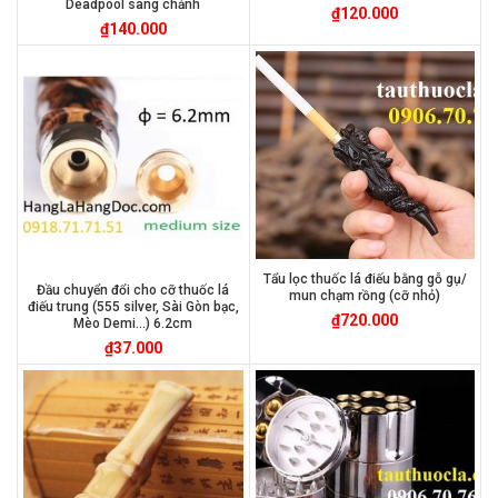
Deadpool sang chảnh
₫
120.000
₫
140.000
Tẩu lọc thuốc lá điếu bằng gỗ gụ/
Đầu chuyển đổi cho cỡ thuốc lá
mun chạm rồng (cỡ nhỏ)
điếu trung (555 silver, Sài Gòn bạc,
₫
720.000
Mèo Demi…) 6.2cm
₫
37.000