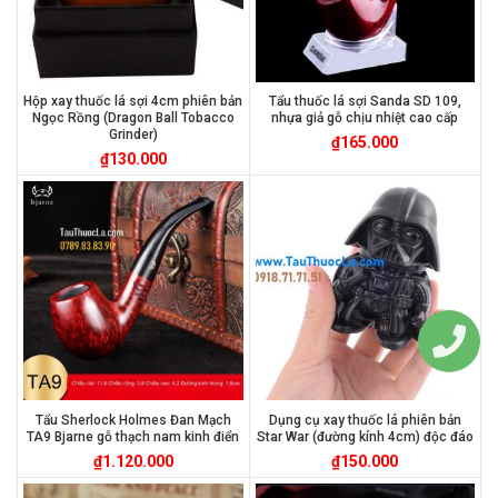
Hộp xay thuốc lá sợi 4cm phiên bản
Tẩu thuốc lá sợi Sanda SD 109,
Ngọc Rồng (Dragon Ball Tobacco
nhựa giả gỗ chịu nhiệt cao cấp
Grinder)
₫
165.000
₫
130.000
Tẩu Sherlock Holmes Đan Mạch
Dụng cụ xay thuốc lá phiên bản
TA9 Bjarne gỗ thạch nam kinh điển
Star War (đường kính 4cm) độc đáo
₫
1.120.000
₫
150.000