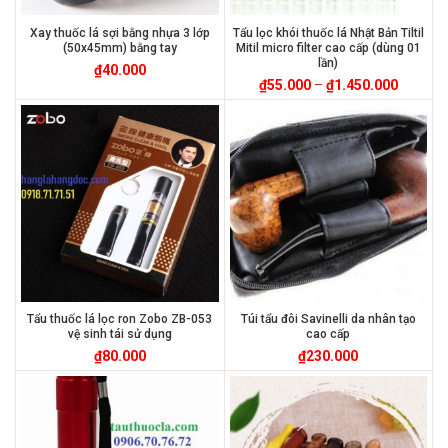
Xay thuốc lá sợi bằng nhựa 3 lớp
Tẩu lọc khói thuốc lá Nhật Bản Tiltil
(50x45mm) bằng tay
Mitil micro filter cao cấp (dùng 01
lần)
₫
40.000
₫
55.000
–
₫
1.450.000
Tẩu thuốc lá lọc ron Zobo ZB-053
Túi tẩu đôi Savinelli da nhân tạo
vệ sinh tái sử dụng
cao cấp
₫
80.000
₫
230.000