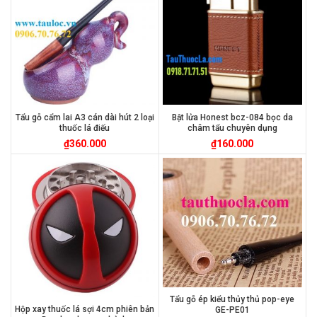
Tẩu gỗ cẩm lai A3 cán dài hút 2 loại
Bật lửa Honest bcz-084 bọc da
thuốc lá điếu
châm tẩu chuyên dụng
₫
360.000
₫
160.000
Tẩu gỗ ép kiểu thủy thủ pop-eye
Hộp xay thuốc lá sợi 4cm phiên bản
GE-PE01