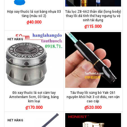
Hộp xay thuốc lá sợi bằng nhựa 03
Tẩu lọc ZB-662 thân dài (long body)
tầng (mẫu số 2)
thay lõi đá tính thể hay ngưng tụ vệ
sinh tái dụng
₫
40.000
₫
115.000
HẾT HÀNG
Đồ xay thuốc lá sợi cầm tay
Tẩu thay lõi sừng bò Yak-261
Amsterdam 5cm, 03 tầng, bằng
nguyên khối hút 3 cỡ điếu, ren vặn
kim loại
cao cấp
₫
170.000
₫
520.000
HẾT HÀNG