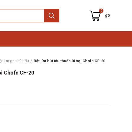
0
₫
0
ật lửa gas hút tẩu
Bật lửa hút tẩu thuốc lá sợi Chofn CF-20
sợi Chofn CF-20