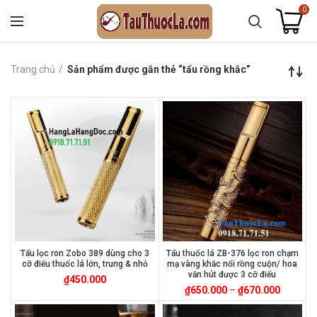
0
Trang chủ
Sản phẩm được gắn thẻ “tẩu rồng khắc”
Tẩu lọc ron Zobo 389 dùng cho 3
Tẩu thuốc lá ZB-376 lọc ron chạm
cỡ điếu thuốc lá lớn, trung & nhỏ
mạ vàng khắc nổi rồng cuộn/ hoa
văn hút được 3 cỡ điếu
₫
450.000
₫
650.000
–
₫
670.000