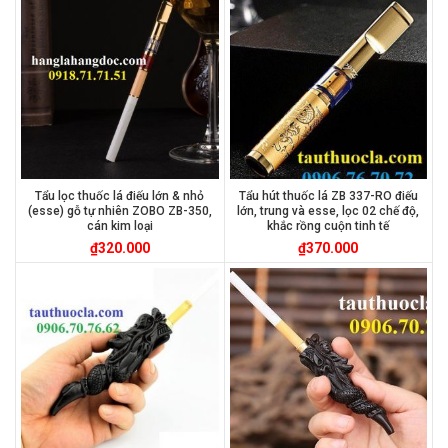
Tẩu lọc thuốc lá điếu lớn & nhỏ
Tẩu hút thuốc lá ZB 337-RO điếu
(esse) gỗ tự nhiên ZOBO ZB-350,
lớn, trung và esse, lọc 02 chế độ,
cán kim loại
khắc rồng cuộn tinh tế
₫
320.000
₫
370.000