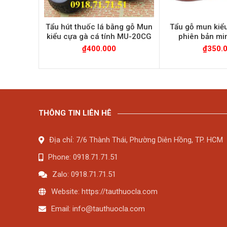
Tẩu hút thuốc lá bằng gỗ Mun
Tẩu gỗ mun kiể
kiểu cựa gà cá tính MU-20CG
phiên bản mi
₫
400.000
₫
350.
THÔNG TIN LIÊN HÊ
Địa chỉ: 7/6 Thành Thái, Phường Diên Hồng, TP. HCM
Phone: 0918.71.71.51
Zalo: 0918.71.71.51
Website: https://tauthuocla.com
Email:
info@tauthuocla.com