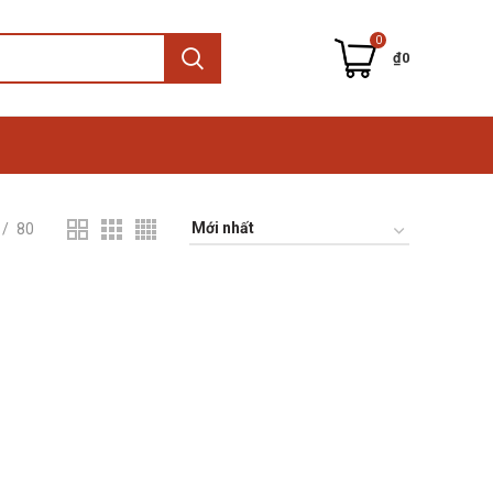
0
₫
0
80