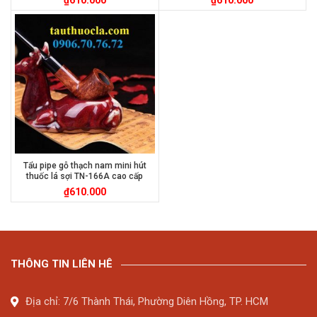
Tẩu pipe gỗ thạch nam mini hút
thuốc lá sợi TN-166A cao cấp
₫
610.000
THÔNG TIN LIÊN HÊ
Địa chỉ: 7/6 Thành Thái, Phường Diên Hồng, TP. HCM