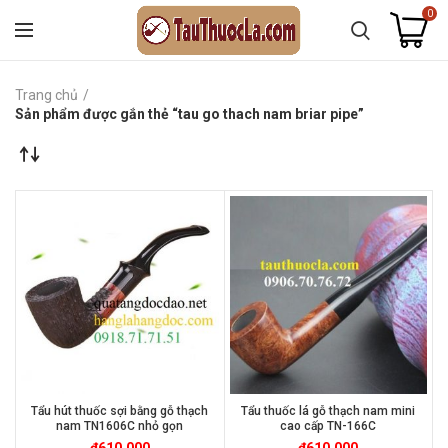
0
Trang chủ
Sản phẩm được gắn thẻ “tau go thach nam briar pipe”
Tẩu hút thuốc sợi bằng gỗ thạch
Tẩu thuốc lá gỗ thạch nam mini
nam TN1606C nhỏ gọn
cao cấp TN-166C
₫
610.000
₫
610.000