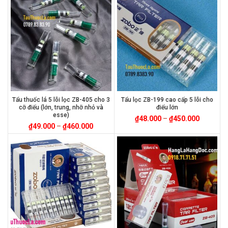
Tẩu thuốc lá 5 lõi lọc ZB-405 cho 3
Tẩu lọc ZB-199 cao cấp 5 lõi cho
cỡ điếu (lớn, trung, nhỡ nhỏ và
điếu lớn
esse)
₫
48.000
–
₫
450.000
₫
49.000
–
₫
460.000