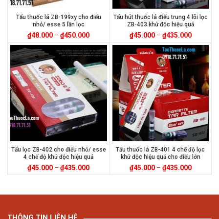
Tẩu thuốc lá ZB-199xy cho điếu
Tẩu hút thuốc lá điếu trung 4 lõi lọc
nhỏ/ esse 5 lần lọc
ZB-403 khử độc hiệu quả
₫
48.000
–
₫
450.000
₫
45.000
–
₫
435.000
Tẩu lọc ZB-402 cho điếu nhỏ/ esse
Tẩu thuốc lá ZB-401 4 chế độ lọc
4 chế độ khử độc hiệu quả
khử độc hiệu quả cho điếu lớn
₫
45.000
–
₫
435.000
₫
45.000
–
₫
435.000
THÔNG TIN LIÊN HÊ