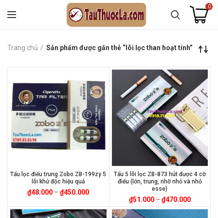
0
Trang chủ
Sản phẩm được gắn thẻ “lõi lọc than hoạt tính”
Tẩu lọc điếu trung Zobo ZB-199zy 5
Tẩu 5 lõi lọc ZB-873 hút được 4 cỡ
lõi khử độc hiệu quả
điếu (lớn, trung, nhỡ nhỏ và nhỏ
esse)
₫
48.000
–
₫
450.000
₫
51.000
–
₫
470.000