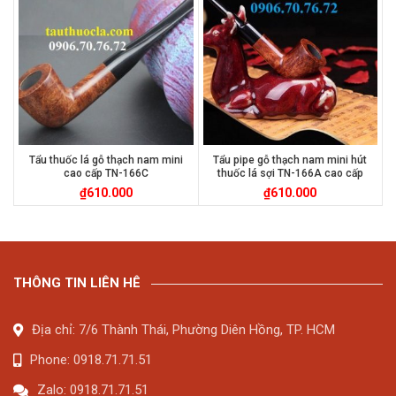
Tẩu thuốc lá gỗ thạch nam mini
Tẩu pipe gỗ thạch nam mini hút
cao cấp TN-166C
thuốc lá sợi TN-166A cao cấp
₫
610.000
₫
610.000
THÔNG TIN LIÊN HÊ
Địa chỉ: 7/6 Thành Thái, Phường Diên Hồng, TP. HCM
Phone: 0918.71.71.51
Zalo: 0918.71.71.51