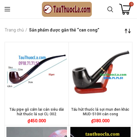
0
Trang chủ
Sản phẩm được gắn thẻ “can cong”
Tẩu pipe gỗ cẩm lai cán siêu dài
Tẩu hút thuốc lá sợi mun đen khắc
hút thuốc lá sợi CL-302
MUD-510H cán cong
₫
450.000
₫
380.000