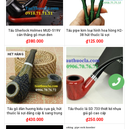
Tẩu Sherlock Holmes MUD-519V
Tẩu pipe kim loại hình hoa hồng H2-
cán thẳng gỗ mun đen
38 hút thuốc lá sợi
₫
380.000
₫
125.000
HẾT HÀNG
Tẩu gỗ đàn hương kiểu cựa gà, hút
Tẩu thuốc lá SD 733 thiết kế nhựa
thuốc lá sợi đẳng cấp & sang trọng
giả gỗ cao cấp
₫
430.000
₫
250.000