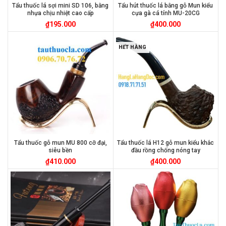
Tẩu thuốc lá sợi mini SD 106, bằng
Tẩu hút thuốc lá bằng gỗ Mun kiểu
nhựa chịu nhiệt cao cấp
cựa gà cá tính MU-20CG
₫
195.000
₫
400.000
HẾT HÀNG
Tẩu thuốc gỗ mun MU 800 cỡ đại,
Tẩu thuốc lá H12 gỗ mun kiểu khắc
siêu bền
đầu rồng chống nóng tay
₫
410.000
₫
400.000