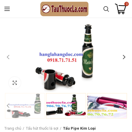
0
Click to enlarge
Trang chủ
Tẩu hút thuốc lá sợi
Tẩu Pipe Kim Loại