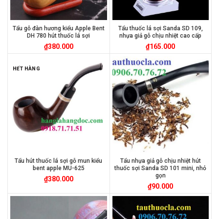
Tẩu gỗ đàn hương kiểu Apple Bent
Tẩu thuốc lá sợi Sanda SD 109,
DH 780 hút thuốc lá sợi
nhựa giả gỗ chịu nhiệt cao cấp
₫
380.000
₫
165.000
HẾT HÀNG
Tẩu hút thuốc lá sợi gỗ mun kiểu
Tẩu nhựa giả gỗ chịu nhiệt hút
bent apple MU-625
thuốc sợi Sanda SD 101 mini, nhỏ
gọn
₫
380.000
₫
90.000