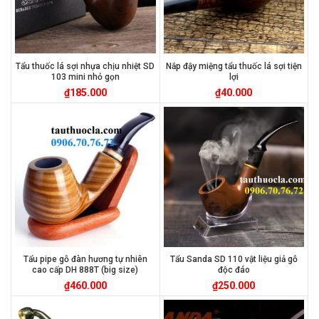
Tẩu thuốc lá sợi nhựa chịu nhiệt SD
Nắp đậy miệng tẩu thuốc lá sợi tiện
103 mini nhỏ gọn
lợi
₫
185.000
₫
40.000
Tẩu pipe gỗ đàn hương tự nhiên
Tẩu Sanda SD 110 vật liệu giả gỗ
cao cấp DH 888T (big size)
độc đáo
₫
460.000
₫
250.000