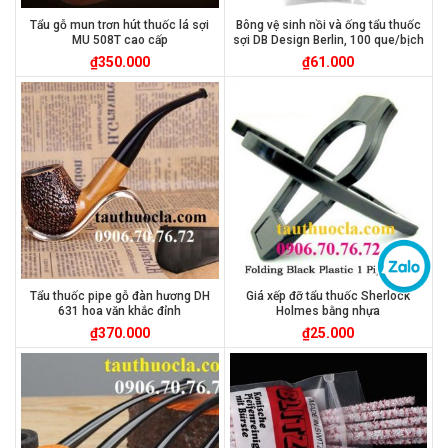
Tẩu gỗ mun trơn hút thuốc lá sợi
Bông vệ sinh nồi và ống tẩu thuốc
MU 508T cao cấp
sợi DB Design Berlin, 100 que/bịch
₫
350.000
₫
61.000
Tẩu thuốc pipe gỗ đàn hương DH
Giá xếp đỡ tẩu thuốc Sherlock
631 hoa văn khắc đỉnh
Holmes bằng nhựa
₫
370.000
₫
25.000