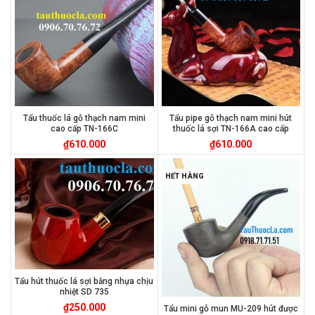
Tẩu thuốc lá gỗ thạch nam mini
Tẩu pipe gỗ thạch nam mini hút
cao cấp TN-166C
thuốc lá sợi TN-166A cao cấp
₫
610.000
₫
610.000
HẾT HÀNG
Tẩu hút thuốc lá sợi bằng nhựa chịu
nhiệt SD 735
₫
250.000
Tẩu mini gỗ mun MU-209 hút được