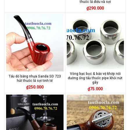
thuốc lá điếu và sợi
₫
290.000
Vòng bạc bọc & bảo vệ khớp nối
Tẩu dố bằng nhựa Sanda SD 723
đường ống tẩu thuốc pipe khỏi nứt
hút thuốc lá sợi tinh tế
gãy
₫
250.000
₫
75.000