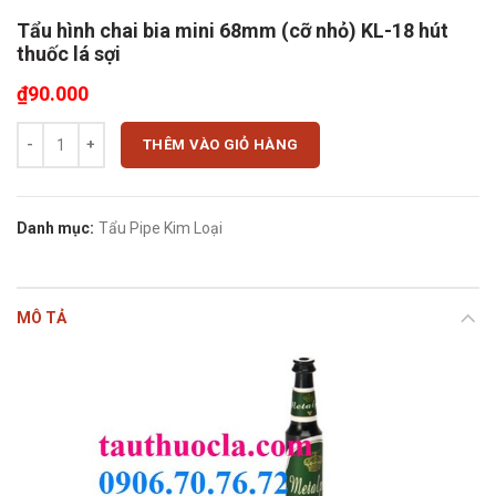
Tẩu hình chai bia mini 68mm (cỡ nhỏ) KL-18 hút
thuốc lá sợi
₫
90.000
Tẩu hình chai bia mini 68mm (cỡ nhỏ) KL-18 hút thuốc lá sợi số lượng
THÊM VÀO GIỎ HÀNG
Danh mục:
Tẩu Pipe Kim Loại
MÔ TẢ