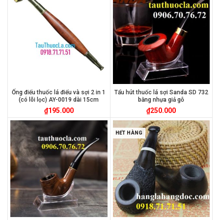
Ống điếu thuốc lá điếu và sợi 2 in 1
Tẩu hút thuốc lá sợi Sanda SD 732
(có lõi lọc) AY-0019 dài 15cm
bằng nhựa giả gỗ
₫
195.000
₫
250.000
HẾT HÀNG