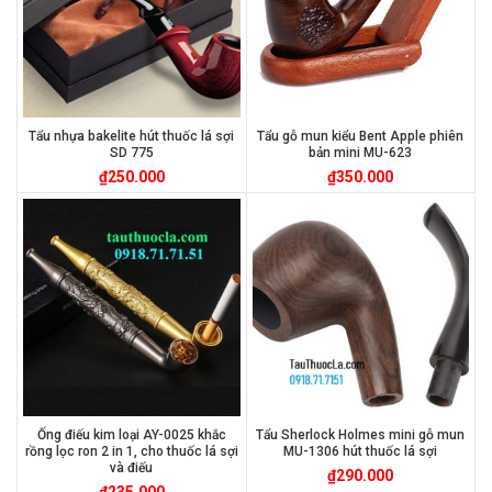
Tẩu nhựa bakelite hút thuốc lá sợi
Tẩu gỗ mun kiểu Bent Apple phiên
SD 775
bản mini MU-623
₫
250.000
₫
350.000
Ống điếu kim loại AY-0025 khắc
Tẩu Sherlock Holmes mini gỗ mun
rồng lọc ron 2 in 1, cho thuốc lá sợi
MU-1306 hút thuốc lá sợi
và điếu
₫
290.000
₫
235.000