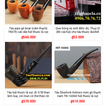
Tẩu pipe gỗ briar (cẩm thạch)
Que bông vệ sinh Blitz đỏ, Thụy Sĩ
TN370 cán dài hút thuốc lá sợi
(80 cái/túi) cho tẩu thuốc dunhill
₫
560.000
₫
53.000
HẾT HÀNG
Tẩu hút thuốc lá sợi JE-578 than
Tẩu Sherlock Holmes mini gỗ thạch
kim loại, cối mun có thể tháo rời
nam TN-1606D hút thuốc lá sợi
₫
370.000
₫
610.000