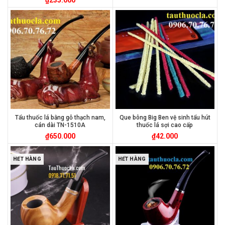
Tẩu thuốc lá bằng gỗ thạch nam,
Que bông Big Ben vệ sinh tẩu hút
cán dài TN-1510A
thuốc lá sợi cao cấp
₫
650.000
₫
42.000
HẾT HÀNG
HẾT HÀNG