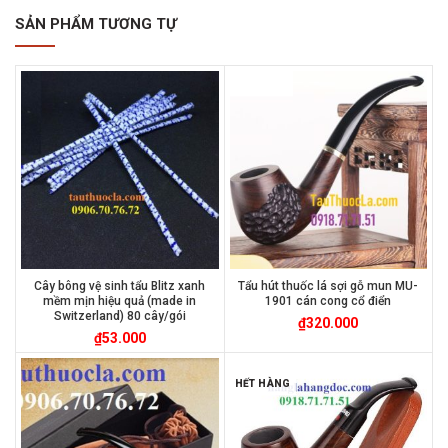
SẢN PHẨM TƯƠNG TỰ
Cây bông vệ sinh tẩu Blitz xanh
Tẩu hút thuốc lá sợi gỗ mun MU-
mềm mịn hiệu quả (made in
1901 cán cong cổ điển
Switzerland) 80 cây/gói
₫
320.000
₫
53.000
HẾT HÀNG