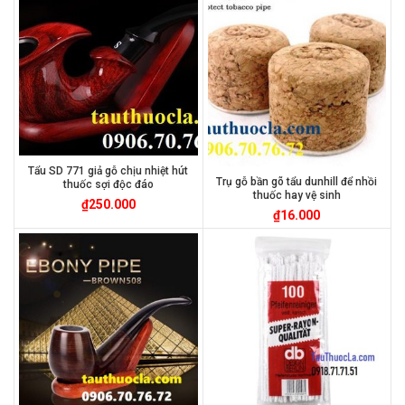
Tẩu SD 771 giả gỗ chịu nhiệt hút
Trụ gỗ bần gõ tẩu dunhill để nhồi
thuốc sợi độc đáo
thuốc hay vệ sinh
₫
250.000
₫
16.000