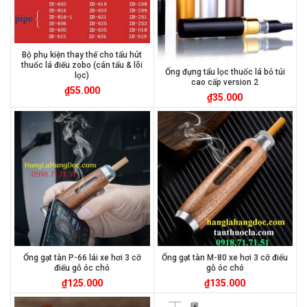
Bộ phụ kiện thay thế cho tẩu hút
thuốc lá điếu zobo (cán tẩu & lõi
Ống đựng tẩu lọc thuốc lá bỏ túi
lọc)
cao cấp version 2
₫
55.000
₫
35.000
Ống gạt tàn P-66 lái xe hơi 3 cỡ
Ống gạt tàn M-80 xe hơi 3 cỡ điếu
điếu gỗ óc chó
gỗ óc chó
₫
125.000
₫
135.000