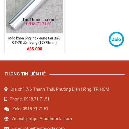
Móc khóa ống inox đựng tẩu điếu
OT-78 tiện dụng (17x78mm)
₫
35.000
THÔNG TIN LIÊN HÊ
Địa chỉ: 7/6 Thành Thái, Phường Diên Hồng, TP. HCM
Phone: 0918.71.71.51
Zalo: 0918.71.71.51
Website: https://tauthuocla.com
Email:
info@tauthuocla.com