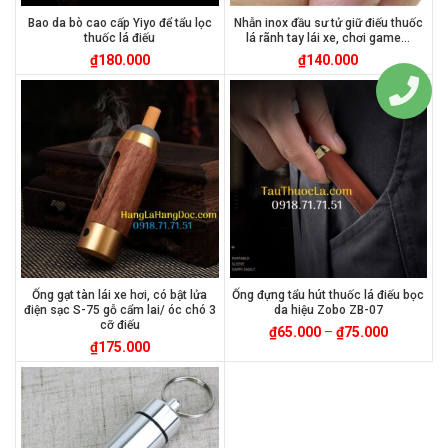
Bao da bò cao cấp Yiyo để tẩu lọc
Nhẫn inox đầu sư tử giữ điếu thuốc
thuốc lá điếu
lá rãnh tay lái xe, chơi game…
₫
180.000
₫
140.000
Ống gạt tàn lái xe hơi, có bật lửa
Ống đựng tẩu hút thuốc lá điếu bọc
điện sạc S-75 gỗ cẩm lai/ óc chó 3
da hiệu Zobo ZB-07
cỡ điếu
₫
65.000
–
₫
75.000
₫
175.000