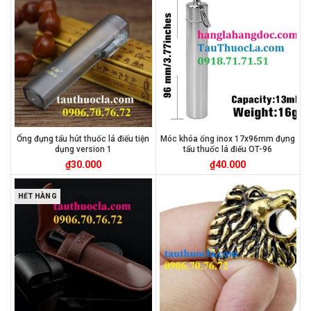
Ống đựng tẩu hút thuốc lá điếu tiện
Móc khóa ống inox 17x96mm đựng
dụng version 1
tẩu thuốc lá điếu OT-96
₫
30.000
₫
40.000
HẾT HÀNG