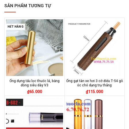
SẢN PHẨM TƯƠNG TỰ
HẾT HÀNG
Ống đựng tẩu lọc thuốc lá, bằng
Ống gạt tàn xe hơi 3 cỡ điếu T-54 gỗ
đồng siêu dày V3
óc chó dạng trụ thẳng
₫
65.000
₫
115.000