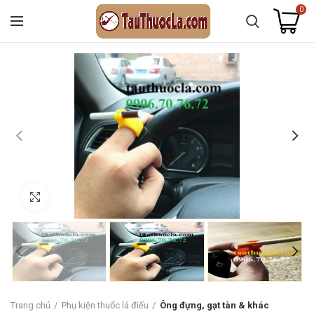
0
Click to enlarge
Trang chủ
Phụ kiện thuốc lá điếu
Ông đựng, gạt tàn & khác