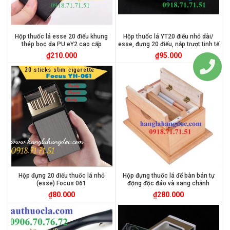
Hộp thuốc lá esse 20 điếu khung
Hộp thuốc lá YT20 điếu nhỏ dài/
thép bọc da PU eY2 cao cấp
esse, đựng 20 điếu, nắp trượt tinh tế
₫
210.000
₫
95.000
Hộp đựng 20 điếu thuốc lá nhỏ
Hộp đựng thuốc lá để bàn bán tự
(esse) Focus 061
động độc đáo và sang chảnh
₫
80.000
₫
280.000