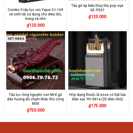
Tẩu gỗ ép kiểu thủy thủ pop-eye
Combo 5 tẩu lọc ron Yajue YJ-169
GE-PE01
vệ sinh tái sử dụng cho điếu lớn,
₫
120.000
trung và nhỏ
₫
120.000
HẾT HÀNG
Tẩu lọc rồng nguyên con Mr.K gỗ
Hộp đựng thuốc lá esse có bật lửa
đàn hương đỏ chạm khắc thủ công
điện sạc YH-061a (20 điếu nhỏ)
M30
₫
175.000
₫
750.000