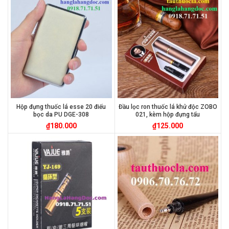
Hộp đựng thuốc lá esse 20 điếu
Đầu lọc ron thuốc lá khử độc ZOBO
bọc da PU DGE-308
021, kèm hộp đựng tẩu
₫
180.000
₫
125.000