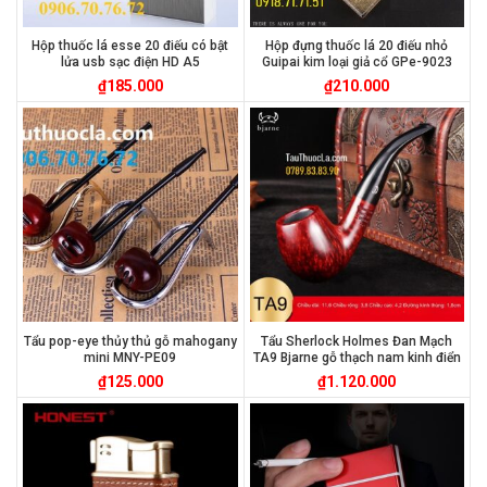
Hộp thuốc lá esse 20 điếu có bật
Hộp đựng thuốc lá 20 điếu nhỏ
lửa usb sạc điện HD A5
Guipai kim loại giả cổ GPe-9023
₫
185.000
₫
210.000
Tẩu pop-eye thủy thủ gỗ mahogany
Tẩu Sherlock Holmes Đan Mạch
mini MNY-PE09
TA9 Bjarne gỗ thạch nam kinh điển
₫
125.000
₫
1.120.000