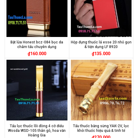
Bật lửa Honest bcz-084 bọc da
Hộp đựng thuốc lá esse 20 nhỏ gọn
châm tẩu chuyên dụng
& tiện dụng LF 8920
₫
160.000
₫
135.000
Tẩu lọc thuốc lõi đồng 4 cỡ điếu
Tẩu thuốc bằng sừng YAK-2V, lọc
Wosda WSD-105 thân gỗ, hoa văn
khói thuốc hiệu quả & tinh tế
Hoàng Gia
₫
270.000