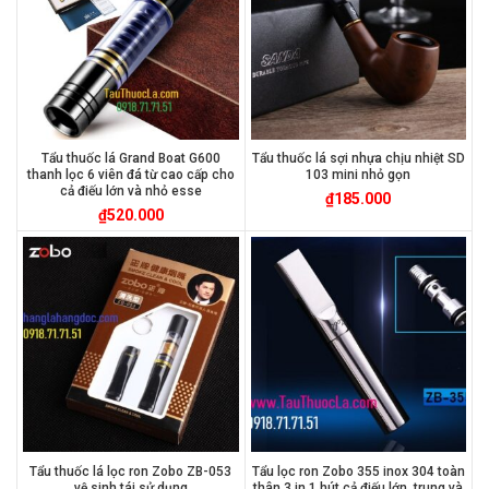
Tẩu thuốc lá Grand Boat G600
Tẩu thuốc lá sợi nhựa chịu nhiệt SD
thanh lọc 6 viên đá từ cao cấp cho
103 mini nhỏ gọn
cả điếu lớn và nhỏ esse
₫
185.000
₫
520.000
Tẩu thuốc lá lọc ron Zobo ZB-053
Tẩu lọc ron Zobo 355 inox 304 toàn
vệ sinh tái sử dụng
thân 3 in 1 hút cả điếu lớn, trung và