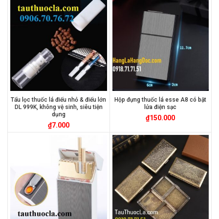
Tẩu lọc thuốc lá điếu nhỏ & điếu lớn
Hộp đựng thuốc lá esse A8 có bật
DL 999K, không vệ sinh, siêu tiện
lửa điện sạc
dụng
₫
150.000
₫
7.000