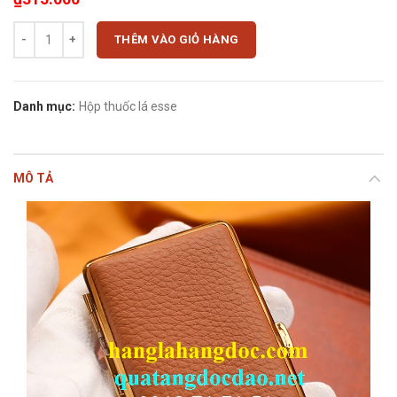
Hộp thuốc lá GPe 8022 khung thép phủ da bò thật để 20 điếu esse số 
THÊM VÀO GIỎ HÀNG
Danh mục:
Hộp thuốc lá esse
MÔ TẢ