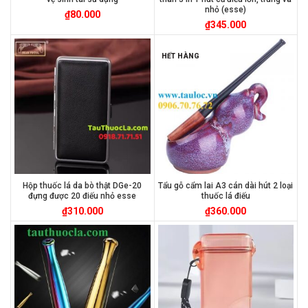
nhỏ (esse)
₫
80.000
₫
345.000
HẾT HÀNG
Hộp thuốc lá da bò thật DGe-20
Tẩu gỗ cẩm lai A3 cán dài hút 2 loại
đựng được 20 điếu nhỏ esse
thuốc lá điếu
₫
310.000
₫
360.000