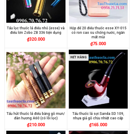
Tẩu lọc thuốc lá điếu nhỏ (esse) và
Hộp để 20 điếu thuốc esse XY-015
điếu lớn Zobo ZB 336 tiện dụng
có ron cao su chống nước, ngăn
mất mùi
₫
320.000
₫
75.000
HẾT HÀNG
Tẩu hút thuốc lá điếu bằng gỗ mun/
Tẩu thuốc lá sợi Sanda SD 109,
đàn hương A60 (có lõi lọc)
nhựa giả gỗ chịu nhiệt cao cấp
₫
210.000
₫
165.000