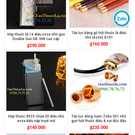
Tẩu lọc bằng gỗ hút thuốc lá điếu
Hộp thuốc lá 14 điếu esse nhỏ gọn
nhỏ (esse) A101
Double Gun DB-368 cao cấp
₫
160.000
₫
290.000
Hộp thuốc 8923 chứa 20 điếu nhỏ
Tẩu lọc dùng nước Zobo 501 nhỏ
esse kiểu nắp trượt mở
gọn hút thuốc điếu & sợi độc đáo
₫
140.000
₫
235.000