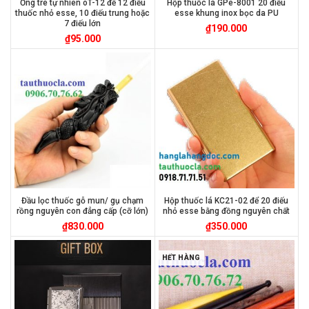
Ống tre tự nhiên oT-12 để 12 điếu
Hộp thuốc lá GPe-8001 20 điếu
thuốc nhỏ esse, 10 điếu trung hoặc
esse khung inox bọc da PU
7 điếu lớn
₫
190.000
₫
95.000
Đầu lọc thuốc gỗ mun/ gụ chạm
Hộp thuốc lá KC21-02 để 20 điếu
rồng nguyên con đẳng cấp (cỡ lớn)
nhỏ esse bằng đồng nguyên chất
₫
830.000
₫
350.000
HẾT HÀNG