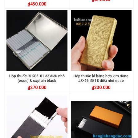
₫
450.000
Hộp thuốc lá KC5-01 để điếu nhỏ
Hộp thuốc lá bằng hợp kim đồng
(esse) & captain black
JS-46 để 18 điếu nhỏ esse
₫
270.000
₫
330.000