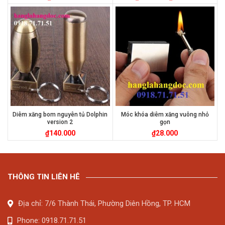
Diêm xăng bom nguyên tủ Dolphin
Móc khóa diêm xăng vuông nhỏ
version 2
gọn
₫
140.000
₫
28.000
THÔNG TIN LIÊN HÊ
Địa chỉ: 7/6 Thành Thái, Phường Diên Hồng, TP. HCM
Phone: 0918.71.71.51