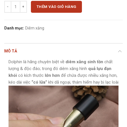
Diêm xăng lựu đạn khói độc đáo số lượng
THÊM VÀO GIỎ HÀNG
Danh mục:
Diêm xăng
MÔ TẢ
Dolphin là hãng chuyên biệt về
diêm xăng sinh tồn
chất
lượng & độc đáo; trong đó diêm xăng hình
quả lựu đạn
khói
có kích thước
lớn hơn
để chứa được nhiều xăng hơn,
kéo dài việc
“có lửa”
khi dã ngoại, thám hiểm hay bị lạc loài