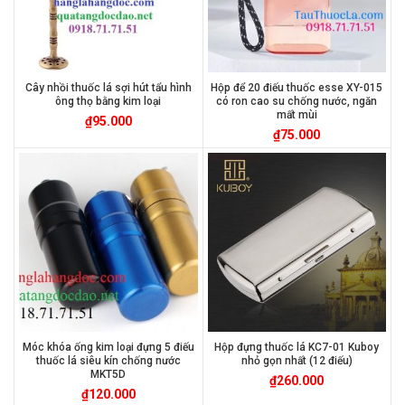
Cây nhồi thuốc lá sợi hút tẩu hình
Hộp để 20 điếu thuốc esse XY-015
ông thọ bằng kim loại
có ron cao su chống nước, ngăn
mất mùi
₫
95.000
₫
75.000
Móc khóa ống kim loại đựng 5 điếu
Hộp đựng thuốc lá KC7-01 Kuboy
thuốc lá siêu kín chống nước
nhỏ gọn nhất (12 điếu)
MKT5D
₫
260.000
₫
120.000