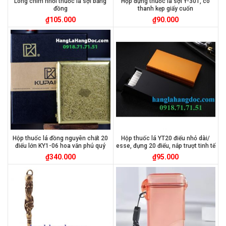
Lông chim nhồi thuốc lá sợi bằng
Hộp đựng thuốc lá sợi Y-301, có
đồng
thanh kẹp giấy cuốn
₫
105.000
₫
90.000
Hộp thuốc lá đồng nguyên chất 20
Hộp thuốc lá YT20 điếu nhỏ dài/
điếu lớn KY1-06 hoa văn phú quý
esse, đựng 20 điếu, nắp trượt tinh tế
₫
340.000
₫
95.000