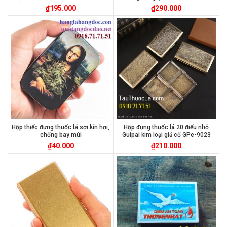
₫
195.000
₫
290.000
Hộp thiếc đựng thuốc lá sợi kín hơi,
Hộp đựng thuốc lá 20 điếu nhỏ
chống bay mùi
Guipai kim loại giả cổ GPe-9023
₫
40.000
₫
210.000