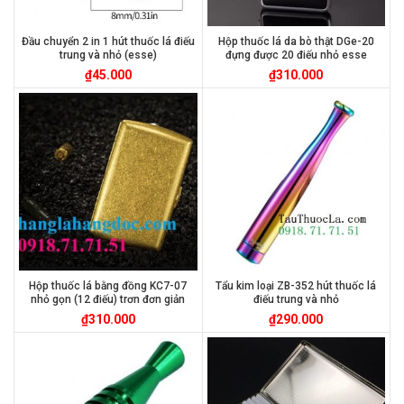
Đầu chuyển 2 in 1 hút thuốc lá điếu
Hộp thuốc lá da bò thật DGe-20
trung và nhỏ (esse)
đựng được 20 điếu nhỏ esse
₫
45.000
₫
310.000
Hộp thuốc lá bằng đồng KC7-07
Tẩu kim loại ZB-352 hút thuốc lá
nhỏ gọn (12 điếu) trơn đơn giản
điếu trung và nhỏ
₫
310.000
₫
290.000