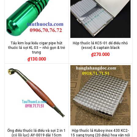
Tẩu kim loại kiểu cigar pipe hút
Hộp thuốc lá KC5-01 để điếu nhỏ
thuốc lá sợi KL 03 – nhỏ gọn & trẻ
(esse) & captain black
trung
₫
270.000
₫
130.000
Ống điếu thuốc lá điếu và sợi 2 in 1
Hộp thuốc lá Kuboy inox 430 KC2-
(có lõi lọc) AY-0019 dài 15cm
15 sang trọng (20 điếu) hoa văn nổi