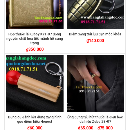
Hộp thuốc lá Kuboy KY1-07 đồng
Diêm xăng trái lựu đạn móc khóa
nguyên chất họa tiết mãnh hổ sang
₫
140.000
trọng
₫
350.000
Dụng cụ đánh lửa dùng xăng hình
Ống đựng tẩu hút thuốc lá điếu bọc
que diêm hiệu Honest
da hiệu Zobo ZB-07
₫
60.000
₫
65.000
–
₫
75.000