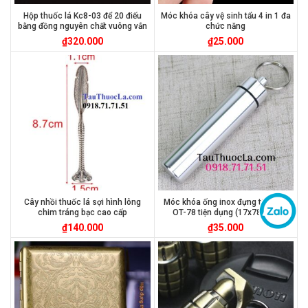
Hộp thuốc lá Kc8-03 để 20 điếu
Móc khóa cây vệ sinh tẩu 4 in 1 đa
bằng đồng nguyên chất vuông vắn
chức năng
₫
320.000
₫
25.000
Cây nhồi thuốc lá sợi hình lông
Móc khóa ống inox đựng tẩu điếu
chim tráng bạc cao cấp
OT-78 tiện dụng (17x78mm)
₫
140.000
₫
35.000