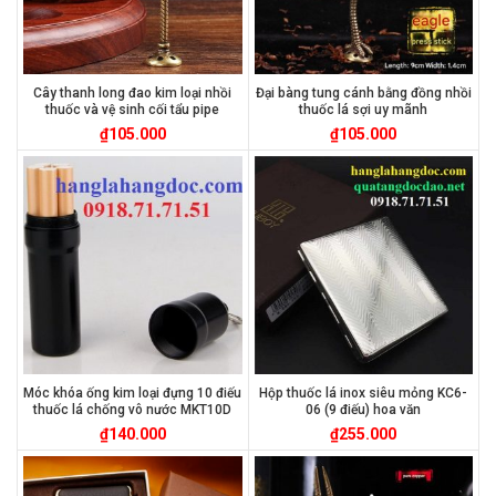
Cây thanh long đao kim loại nhồi
Đại bàng tung cánh bằng đồng nhồi
thuốc và vệ sinh cối tẩu pipe
thuốc lá sợi uy mãnh
₫
105.000
₫
105.000
Móc khóa ống kim loại đựng 10 điếu
Hộp thuốc lá inox siêu mỏng KC6-
thuốc lá chống vô nước MKT10D
06 (9 điếu) hoa văn
₫
140.000
₫
255.000