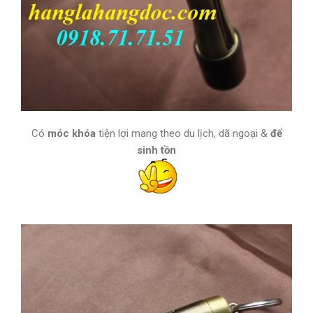
Có
móc khóa
tiện lợi mang theo du lịch, dã ngoại &
để
sinh tồn