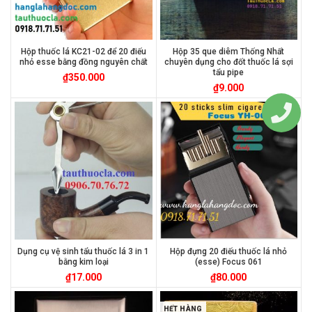
Hộp thuốc lá KC21-02 để 20 điếu
Hộp 35 que diêm Thống Nhất
nhỏ esse bằng đồng nguyên chất
chuyên dụng cho đốt thuốc lá sợi
tẩu pipe
₫
350.000
₫
9.000
Dụng cụ vệ sinh tẩu thuốc lá 3 in 1
Hộp đựng 20 điếu thuốc lá nhỏ
bằng kim loại
(esse) Focus 061
₫
17.000
₫
80.000
HẾT HÀNG