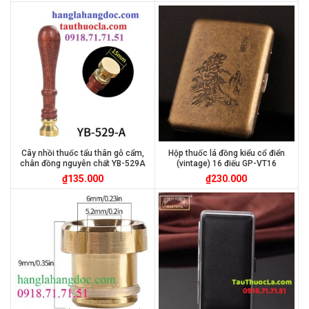
Cây nhồi thuốc tẩu thân gỗ cẩm,
Hộp thuốc lá đồng kiểu cổ điển
chân đồng nguyên chất YB-529A
(vintage) 16 điếu GP-VT16
₫
135.000
₫
230.000